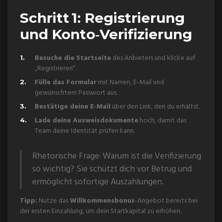
Schritt 1: Registrierung
und Konto‑Verifizierung
Besuche die Startseite
des Anbieters und klicke auf
„Registrieren“.
Fülle das Formular
mit Namen, E‑Mail und
gewünschtem Passwort aus.
Bestätige deine E‑Mail
über den Link, den du erhältst.
Lade deine Ausweisdokumente
hoch, damit das
Team deine Identität prüfen kann.
Rhetorische Frage: Warum ist die Verifizierung
so wichtig? Sie schützt dich vor Betrug und
ermöglicht sofortige Auszahlungen.
Tipp:
Nutze das
Willkommensbonus
‑Angebot bereits bei
der ersten Einzahlung, um dein Startkapital zu erhöhen.