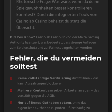
Rhetorische Frage: Was wäre, wenn du deine
Spielgewohnheiten besser kontrollieren
könntest? Durch die integrierten Tools von
Casinolab Casino behältst du stets die
Übersicht.
Did You Know?
Casinolab Casino ist von der Malta Gaming
Authority lizenziert, was bedeutet, dass strenge Auflagen
zum Spielerschutz und zur Fairness eingehalten werden.
Fehler, die du vermeiden
solltest
Keine vollständige Verifizierung
durchführen – das
kann Auszahlungen blockieren.
Mehrere Konten
beim selben Anbieter anlegen – das
verstößt gegen die AGB.
Nur auf Bonus‑Guthaben setzen
, ohne das
eigentliche Guthaben zu prüfen – führt häufig zu