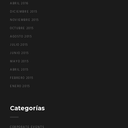
ABRIL 2016
DICIEMBRE 2015
NOVIEMBRE 2015
OCTUBRE 2015
AGOSTO 2015
JULIO 2015
JUNIO 2015
MAYO 2015
ABRIL 2015
FEBRERO 2015
ENERO 2015
Categorías
CORPORATE EVENTS