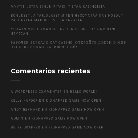
MYYTIT, JOTKA SINUN PITÄISI TIETÄÄ KASINOISTA
BONUKSET JA TARJOUKSET MITEN HYÖDYNTÄÄ KASINOEDUT
PARHAALLA MAHDOLLISELLA TAVALLA
YOUWIN MOBIL AVANTAJLARIYLA KESINTISIZ GAMBLING
HEYECANI
РАБОЧЕЕ ЗЕРКАЛО CAT CASINO: ОТКРОЙТЕ ДВЕРИ В МИР
ЭКСКЛЮЗИВНЫХ РАЗВЛЕЧЕНИЙ!
Comentarios recientes
A WORDPRESS COMMENTER
EN
HELLO WORLD!
KELLY KAPOOR
EN
KIDNAPPED GAME NOW OPEN
ANDY BERNARD
EN
KIDNAPPED GAME NOW OPEN
ADMIN
EN
KIDNAPPED GAME NOW OPEN
BETTY DRAPPER
EN
KIDNAPPED GAME NOW OPEN