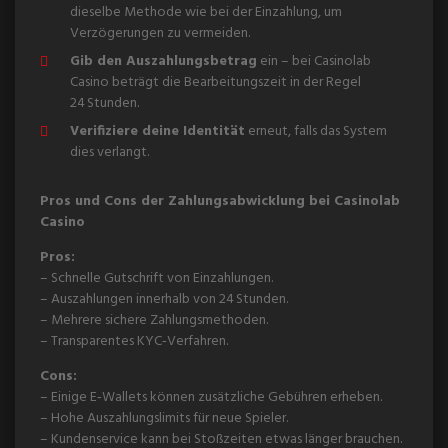
dieselbe Methode wie bei der Einzahlung, um
Verzögerungen zu vermeiden.
Gib den Auszahlungsbetrag
ein – bei Casinolab
Casino beträgt die Bearbeitungszeit in der Regel
24 Stunden.
Verifiziere deine Identität
erneut, falls das System
dies verlangt.
Pros und Cons der Zahlungsabwicklung bei Casinolab
Casino
Pros:
– Schnelle Gutschrift von Einzahlungen.
– Auszahlungen innerhalb von 24 Stunden.
– Mehrere sichere Zahlungsmethoden.
– Transparentes KYC‑Verfahren.
Cons:
– Einige E‑Wallets können zusätzliche Gebühren erheben.
– Hohe Auszahlungslimits für neue Spieler.
– Kundenservice kann bei Stoßzeiten etwas länger brauchen.