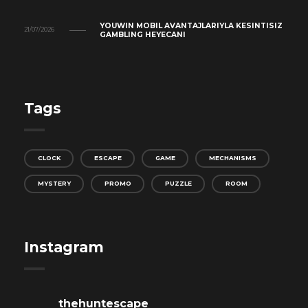
YOUWIN MOBIL AVANTAJLARIYLA KESINTISIZ
21/07/2026
GAMBLING HEYECANI
Tags
CLOCK
ESCAPE
GAME
MECHANISMS
MYSTERY
PROMO
PUZZLE
ROOM
Instagram
thehuntescape