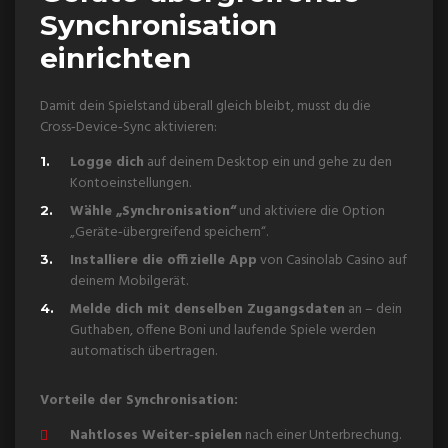
Synchronisation
einrichten
Damit dein Spielstand überall gleich bleibt, musst du die
Cross‑Device‑Sync aktivieren:
Logge dich
auf deinem Desktop ein und gehe zu den
Kontoeinstellungen.
Wähle „Synchronisation“
und aktiviere die Option
„Geräte‑übergreifend speichern“.
Installiere die offizielle App
von Casinolab Casino auf
deinem Mobilgerät.
Melde dich mit denselben Zugangsdaten
an – dein
Guthaben, offene Boni und laufende Spiele werden
automatisch übertragen.
Vorteile der Synchronisation:
Nahtloses Weiter‑spielen
nach einer Unterbrechung.