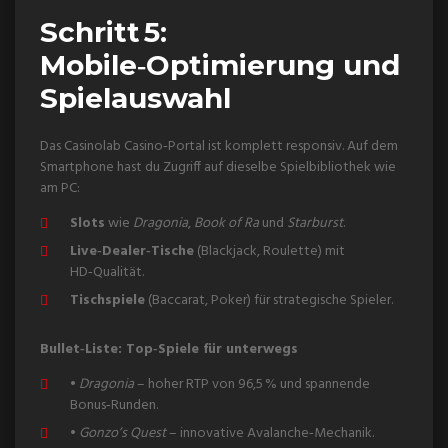
Schritt 5:
Mobile‑Optimierung und
Spielauswahl
Das Casinolab Casino‑Portal ist komplett responsiv. Auf dem
Smartphone hast du Zugriff auf dieselbe Spielbibliothek wie
am PC:
Slots
wie
Dragonia
,
Book of Ra
und
Starburst
.
Live‑Dealer‑Tische
(Blackjack, Roulette) mit
HD‑Qualität.
Tischspiele
(Baccarat, Poker) für strategische Spieler.
Bullet‑Liste: Top‑Spiele für unterwegs
•
Dragonia
– hoher RTP von 96,5 % und spannende
Bonus‑Runden.
•
Gonzo’s Quest
– innovative Avalanche‑Mechanik.