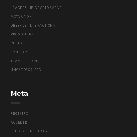
LEADERSHIP DEVELOPMENT
MOTVATION
OBSERVE INTERACTIONS
PROMOTIONS
PUBLIC
SYNERGY
TEAM BUILDING
UNCATEGORIZED
Meta
REGISTRO
ACCEDER
FEED DE ENTRADAS