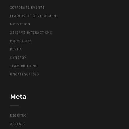
CORPORATE EVENTS
LEADERSHIP DEVELOPMENT
MOTVATION
OBSERVE INTERACTIONS
PROMOTIONS
PUBLIC
SYNERGY
TEAM BUILDING
UNCATEGORIZED
Meta
REGISTRO
ACCEDER