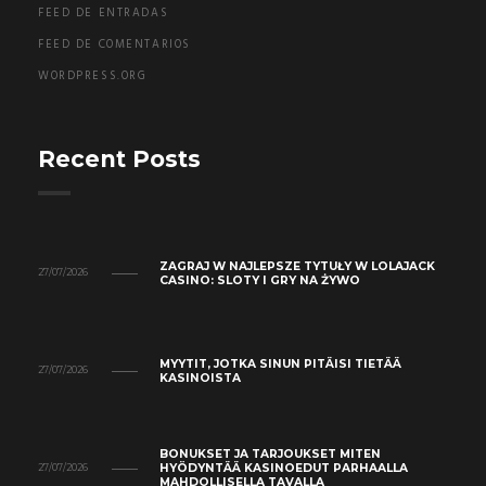
FEED DE ENTRADAS
FEED DE COMENTARIOS
WORDPRESS.ORG
Recent Posts
ZAGRAJ W NAJLEPSZE TYTUŁY W LOLAJACK
27/07/2026
CASINO: SLOTY I GRY NA ŻYWO
MYYTIT, JOTKA SINUN PITÄISI TIETÄÄ
27/07/2026
KASINOISTA
BONUKSET JA TARJOUKSET MITEN
HYÖDYNTÄÄ KASINOEDUT PARHAALLA
27/07/2026
MAHDOLLISELLA TAVALLA