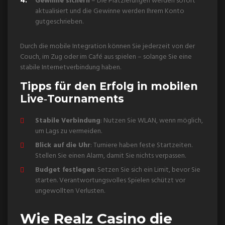
Gewinne sichern
– Die Platzierungen werden sofort
aktualisiert und die Gewinne werden Ihrem Konto
gutgeschrieben.
Durch die mobile Integration können Sie jederzeit von der
Couch, im Zug oder im Café aus spielen – solange Sie eine
stabile Internetverbindung haben.
Tipps für den Erfolg in mobilen
Live‑Tournaments
Stabile Verbindung
: Nutzen Sie WLAN, wenn möglich,
um Lags zu vermeiden.
Blick auf die Uhr
: Turniere haben feste Startzeiten.
Stellen Sie einen Alarm, damit Sie nichts verpassen.
Budget festlegen
: Setzen Sie sich ein Limit, bevor Sie
starten. Verantwortungsvolles Spielen schützt vor
ungewollten Verlusten.
Wie Realz Casino die