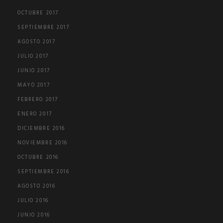
OCTUBRE 2017
SEPTIEMBRE 2017
AGOSTO 2017
JULIO 2017
JUNIO 2017
MAYO 2017
FEBRERO 2017
ENERO 2017
DICIEMBRE 2016
NOVIEMBRE 2016
OCTUBRE 2016
SEPTIEMBRE 2016
AGOSTO 2016
JULIO 2016
JUNIO 2016