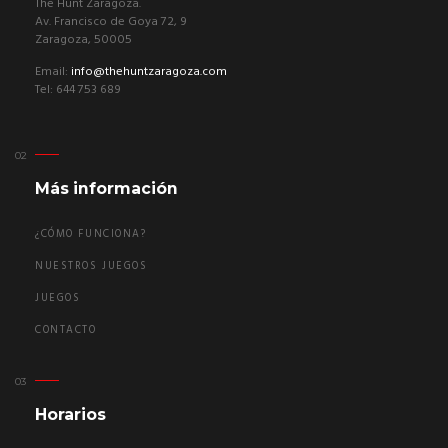
The Hunt Zaragoza.
Av. Francisco de Goya 72, 9
Zaragoza, 50005
Email:
info@thehuntzaragoza.com
Tel: 644 753 689
Más información
¿CÓMO FUNCIONA?
NUESTROS JUEGOS
JUEGOS
CONTACTO
Horarios