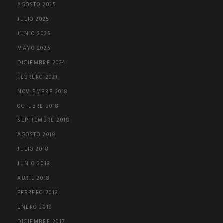
AGOSTO 2025
JULIO 2025
JUNIO 2025
MAYO 2025
DICIEMBRE 2024
FEBRERO 2021
NOVIEMBRE 2018
OCTUBRE 2018
SEPTIEMBRE 2018
AGOSTO 2018
JULIO 2018
JUNIO 2018
ABRIL 2018
FEBRERO 2018
ENERO 2018
DICIEMBRE 2017