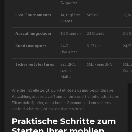
Dragonia
Live‑Tournaments
Ja, tägliche
Selten
Ja, w
Events
Auszahlungsdauer
1‑2 Stunden
24 Stunden
3‑5 
Kundensupport
24/7
9‑17 Uhr
24/7
Live‑Chat
Sicherheitsfeatures
SSL, 2FA,
SSL, keine 2FA
SSL, 
Lizenz
Cura
Malta
Wie die Tabelle zeigt, punktet Realz Casino besonders bei
Auszahlungsdauer, Live‑Tournaments und Sicherheitsfeatures.
Für mobile Spieler, die schnelle Gewinne und ein sicheres
Umfeld schätzen, ist das ein klarer Vorteil.
Praktische Schritte zum
Starten Ihrer mobilen