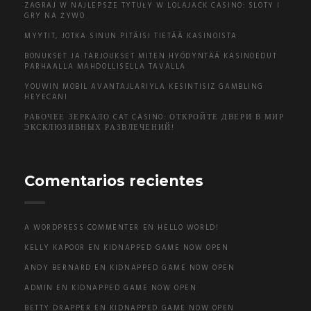
ZAGRAJ W NAJLEPSZE TYTUŁY W LOLAJACK CASINO: SLOTY I
GRY NA ŻYWO
MYYTIT, JOTKA SINUN PITÄISI TIETÄÄ KASINOISTA
BONUKSET JA TARJOUKSET MITEN HYÖDYNTÄÄ KASINOEDUT
PARHAALLA MAHDOLLISELLA TAVALLA
YOUWIN MOBIL AVANTAJLARIYLA KESINTISIZ GAMBLING
HEYECANI
РАБОЧЕЕ ЗЕРКАЛО CAT CASINO: ОТКРОЙТЕ ДВЕРИ В МИР
ЭКСКЛЮЗИВНЫХ РАЗВЛЕЧЕНИЙ!
Comentarios recientes
A WORDPRESS COMMENTER
EN
HELLO WORLD!
KELLY KAPOOR
EN
KIDNAPPED GAME NOW OPEN
ANDY BERNARD
EN
KIDNAPPED GAME NOW OPEN
ADMIN
EN
KIDNAPPED GAME NOW OPEN
BETTY DRAPPER
EN
KIDNAPPED GAME NOW OPEN