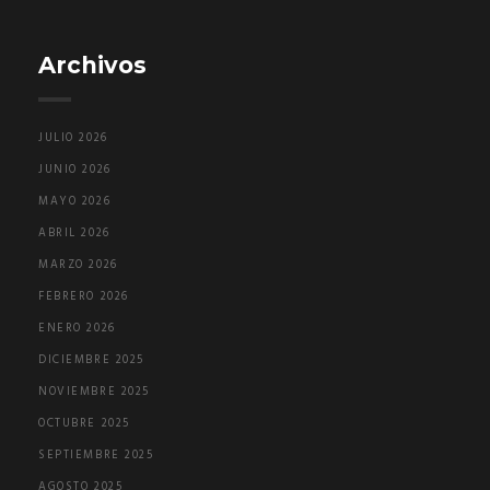
Archivos
JULIO 2026
JUNIO 2026
MAYO 2026
ABRIL 2026
MARZO 2026
FEBRERO 2026
ENERO 2026
DICIEMBRE 2025
NOVIEMBRE 2025
OCTUBRE 2025
SEPTIEMBRE 2025
AGOSTO 2025