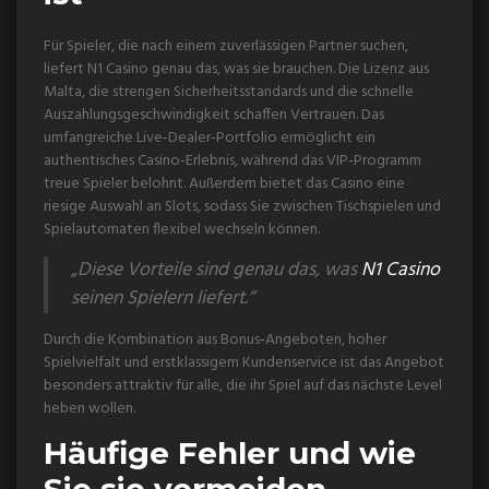
Für Spieler, die nach einem zuverlässigen Partner suchen,
liefert N1 Casino genau das, was sie brauchen. Die Lizenz aus
Malta, die strengen Sicherheitsstandards und die schnelle
Auszahlungsgeschwindigkeit schaffen Vertrauen. Das
umfangreiche Live‑Dealer‑Portfolio ermöglicht ein
authentisches Casino‑Erlebnis, während das VIP‑Programm
treue Spieler belohnt. Außerdem bietet das Casino eine
riesige Auswahl an Slots, sodass Sie zwischen Tischspielen und
Spielautomaten flexibel wechseln können.
„Diese Vorteile sind genau das, was
N1 Casino
seinen Spielern liefert.“
Durch die Kombination aus Bonus‑Angeboten, hoher
Spielvielfalt und erstklassigem Kundenservice ist das Angebot
besonders attraktiv für alle, die ihr Spiel auf das nächste Level
heben wollen.
Häufige Fehler und wie