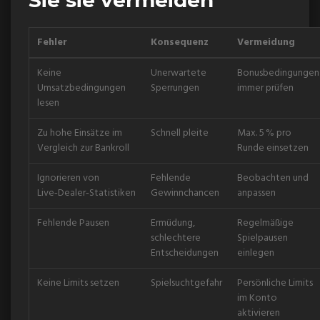
Sie sie vermeiden
Fehler
Konsequenz
Vermeidung
Keine
Unerwartete
Bonusbedingungen
Umsatzbedingungen
Sperrungen
immer prüfen
lesen
Zu hohe Einsätze im
Schnell pleite
Max. 5 % pro
Vergleich zur Bankroll
Runde einsetzen
Ignorieren von
Fehlende
Beobachten und
Live‑Dealer‑Statistiken
Gewinnchancen
anpassen
Fehlende Pausen
Ermüdung,
Regelmäßige
schlechtere
Spielpausen
Entscheidungen
einlegen
Keine Limits setzen
Spielsuchtgefahr
Persönliche Limits
im Konto
aktivieren