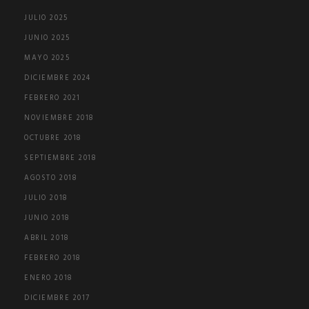
JULIO 2025
JUNIO 2025
MAYO 2025
DICIEMBRE 2024
FEBRERO 2021
NOVIEMBRE 2018
OCTUBRE 2018
SEPTIEMBRE 2018
AGOSTO 2018
JULIO 2018
JUNIO 2018
ABRIL 2018
FEBRERO 2018
ENERO 2018
DICIEMBRE 2017