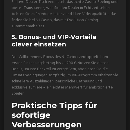
Ein Live‑Dealer‑Tisch vermittelt das echte Casino‑Feeling und
bietet Transparenz, weil Sie den Dealer in Echtzeit sehen.
Achten Sie auf niedrige Latenz und klare Videoqualität – das
finden Sie bei N1 Casino, das mit Evolution Gaming
zusammenarbeitet.
5. Bonus‑ und VIP‑Vorteile
clever einsetzen
Der Willkommens‑Bonus des N1 Casino verdoppelt Ihren
ersten Einzahlungsbetrag bis zu 200 €. Nutzen Sie diesen
Bonus, um Ihre Bankroll zu vergrößern, aber lesen Sie die
Umsatzbedingungen sorgfältig. Im VIP‑Programm erhalten Sie
schnellere Auszahlungen, persönliche Betreuung und
exklusive Turniere – ein echter Mehrwert für ambitionierte
Spieler.
Praktische Tipps für
sofortige
Verbesserungen