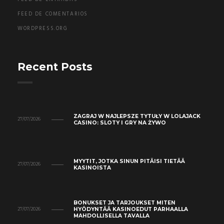
FEED DE COMENTARIOS
WORDPRESS.ORG
Recent Posts
ZAGRAJ W NAJLEPSZE TYTUŁY W LOLAJACK
27/07/2026
CASINO: SLOTY I GRY NA ŻYWO
MYYTIT, JOTKA SINUN PITÄISI TIETÄÄ
27/07/2026
KASINOISTA
BONUKSET JA TARJOUKSET MITEN
HYÖDYNTÄÄ KASINOEDUT PARHAALLA
27/07/2026
MAHDOLLISELLA TAVALLA