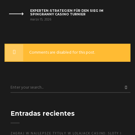
EXPERTEN‑STRATEGIEN FÜR DEN SIEG IM
SPINGRANNY CASINO TURNIER
marzo 15, 2026
Comments are disabled for this post.
Entradas recientes
ZAGRAJ W NAJLEPSZE TYTUŁY W LOLAJACK CASINO: SLOTY I