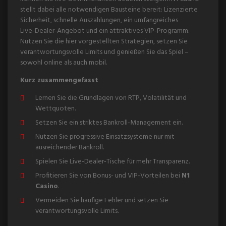
stellt dabei alle notwendigen Bausteine bereit: Lizenzierte
Sicherheit, schnelle Auszahlungen, ein umfangreiches
Live‑Dealer‑Angebot und ein attraktives VIP‑Programm.
Nutzen Sie die hier vorgestellten Strategien, setzen Sie
verantwortungsvolle Limits und genießen Sie das Spiel –
sowohl online als auch mobil.
Kurz zusammengefasst
Lernen Sie die Grundlagen von RTP, Volatilität und
Wettquoten.
Setzen Sie ein striktes Bankroll‑Management ein.
Nutzen Sie progressive Einsatzsysteme nur mit
ausreichender Bankroll.
Spielen Sie Live‑Dealer‑Tische für mehr Transparenz.
Profitieren Sie von Bonus‑ und VIP‑Vorteilen bei
N1
Casino
.
Vermeiden Sie häufige Fehler und setzen Sie
verantwortungsvolle Limits.