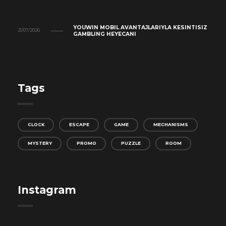
YOUWIN MOBIL AVANTAJLARIYLA KESINTISIZ
21/07/2026
GAMBLING HEYECANI
Tags
CLOCK
ESCAPE
GAME
MECHANISMS
MYSTERY
PROMO
PUZZLE
ROOM
Instagram