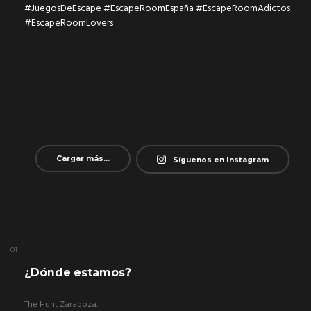
Cargar más...
Síguenos en Instagram
¿Dónde estamos?
The Hunt Zaragoza.