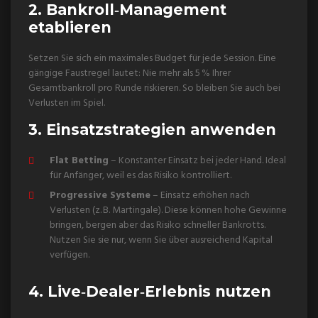
2. Bankroll‑Management
etablieren
Setzen Sie sich ein maximales Budget für jede Session. Eine
gängige Faustregel lautet: Nie mehr als 5 % Ihrer
Gesamtbankroll pro Runde riskieren. So bleiben Sie auch bei
Verlusten im Spiel.
3. Einsatzstrategien anwenden
Flat Betting
– Konstanter Einsatz bei jeder Hand. Ideal
für Anfänger, weil es das Risiko kontrolliert.
Progressive Systeme
– Einsatz erhöhen nach
Verlusten (z. B. Martingale). Diese können hohe Gewinne
bringen, bergen aber das Risiko schneller Bankrotts.
Nutzen Sie sie nur, wenn Sie über ausreichend Kapital
verfügen.
4. Live‑Dealer‑Erlebnis nutzen