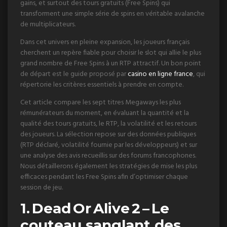
gains, et surtout des tours gratuits (Free Spins) qui
transforment une simple série de spins en véritable avalanche
de multiplicateurs.
Dans cet univers en pleine expansion, les joueurs français
cherchent un repère fiable pour choisir le slot qui allie le plus
grand nombre de Free Spins à un RTP attractif. Un bon point
de départ est le guide proposé par
casino en ligne france
, qui
répertorie les critères essentiels à prendre en compte.
Cet article compare les sept titres Megaways les plus
rémunérateurs du moment, en évaluant la quantité et la
qualité des tours gratuits, le RTP, la volatilité et les retours
des joueurs. La sélection repose sur des données publiques
(RTP déclaré, volatilité fournie par les développeurs) et sur
une analyse des avis recueillis sur des forums francophones.
Nous détaillerons également les stratégies de mise les plus
efficaces pendant les Free Spins afin d’optimiser chaque
session de jeu.
1. Dead Or Alive 2 – Le
couteau sanglant des