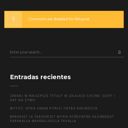
Comments are disabled for this post.
Entradas recientes
ZAGRAJ W NAJLEPSZE TYTUŁY W LOLAJACK CASINO: SLOTY I
GRY NA ŻYWO
MYYTIT, JOTKA SINUN PITÄISI TIETÄÄ KASINOISTA
BONUKSET JA TARJOUKSET MITEN HYÖDYNTÄÄ KASINOEDUT
PARHAALLA MAHDOLLISELLA TAVALLA