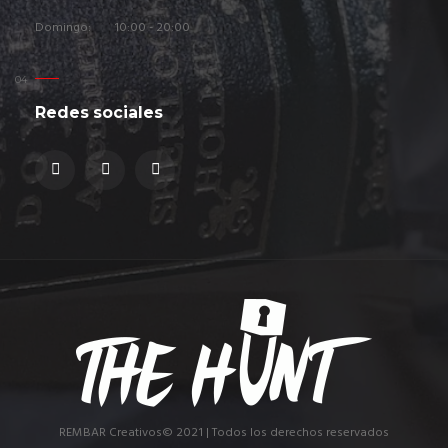
Domingo:
10:00 - 20:00
Redes sociales
REMBAR Creativos© 2021 | Todos los derechos reservados