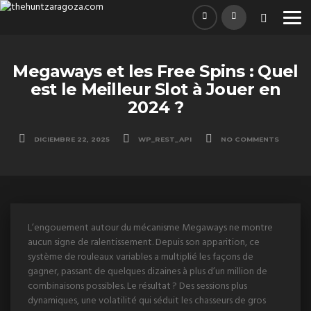
Skip
to
content
Megaways et les Free Spins : Quel
est le Meilleur Slot à Jouer en
2024 ?
DICIEMBRE 22, 2025
WP_REST_API
NO COMMENTS
L’engouement autour du mécanisme Megaways ne montre
aucun signe de ralentissement. Depuis son apparition, ce
système de rouleaux variables a multiplié les façons de
gagner, passant de quelques dizaines à plus d’un million de
combinaisons possibles. Le résultat ? Des sessions plus
dynamiques, une volatilité qui séduit les chasseurs de gros