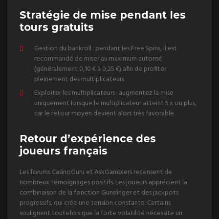
Stratégie de mise pendant les
tours gratuits
Gestion du bankroll : pendant les Free Spins, il est
recommandé de miser au maximum autorisé
(généralement 0,10 € à 0,25 €) afin de profiter
pleinement des multiplicateurs.
Exploiter les multiplicateurs : augmentez la mise
uniquement lorsque le multiplicateur atteint 5 x ou plus,
car le retour moyen devient alors très favorable.
Retour d’expérience des
joueurs français
Les forums CasinoGuru et AskGamblers recensent de
nombreux témoignages positifs. Les joueurs apprécient la
combinaison de la fonction Gunslinger et des jackpots
progressifs, qui crée une tension constante. Certains
soulignent toutefois que la forte volatilité nécessite un