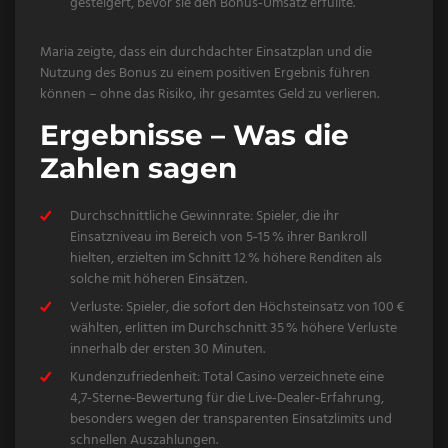
gesteigert, bevor sie den Bonus‑Umsatz erfüllte.
Maria zeigte, dass ein durchdachter Einsatzplan und die
Nutzung des Bonus zu einem positiven Ergebnis führen
können – ohne das Risiko, ihr gesamtes Geld zu verlieren.
Ergebnisse – Was die
Zahlen sagen
Durchschnittliche Gewinnrate: Spieler, die ihr
Einsatzniveau im Bereich von 5‑15 % ihrer Bankroll
hielten, erzielten im Schnitt 12 % höhere Renditen als
solche mit höheren Einsätzen.
Verluste: Spieler, die sofort den Höchsteinsatz von 100 €
wählten, erlitten im Durchschnitt 35 % höhere Verluste
innerhalb der ersten 30 Minuten.
Kundenzufriedenheit: Total Casino verzeichnete eine
4,7‑Sterne‑Bewertung für die Live‑Dealer‑Erfahrung,
besonders wegen der transparenten Einsatzlimits und
schnellen Auszahlungen.