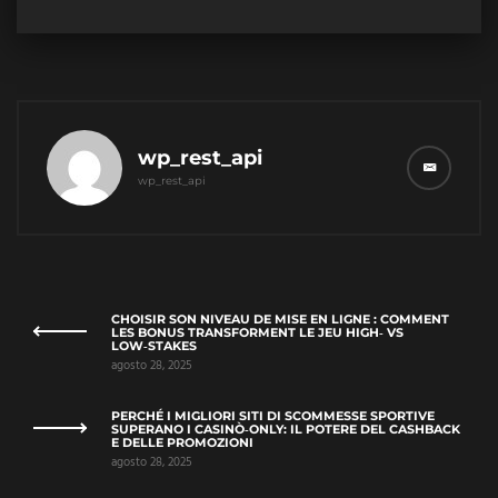
wp_rest_api
wp_rest_api
CHOISIR SON NIVEAU DE MISE EN LIGNE : COMMENT
LES BONUS TRANSFORMENT LE JEU HIGH‑ VS
LOW‑STAKES
agosto 28, 2025
PERCHÉ I MIGLIORI SITI DI SCOMMESSE SPORTIVE
SUPERANO I CASINÒ‑ONLY: IL POTERE DEL CASHBACK
E DELLE PROMOZIONI
agosto 28, 2025