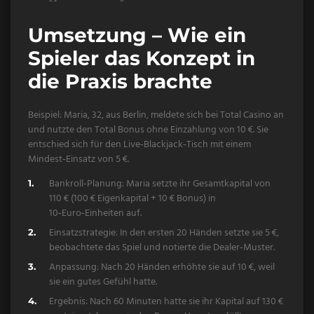
Umsetzung – Wie ein
Spieler das Konzept in
die Praxis brachte
Beispiel: Maria, 32, aus Berlin, meldete sich bei Total Casino an
und nutzte den Total Bonus ohne Einzahlung von 10 €. Sie
entschied sich für den Live‑Blackjack‑Tisch mit einem
Mindest‑Einsatz von 5 €.
Bankroll‑Planung: Maria setzte ihr Gesamtkapital von
110 € (100 € Eigenkapital + 10 € Bonus) in
10‑Euro‑Einheiten auf.
Einsatzstrategie: In den ersten 20 Händen setzte sie 5 €,
beobachtete das Spiel und notierte die Dealer‑Muster.
Anpassung: Nach 20 Händen erhöhte sie auf 10 €, weil
sie ein gutes Gefühl hatte.
Ergebnis: Nach 60 Minuten hatte sie ihr Kapital auf 130 €