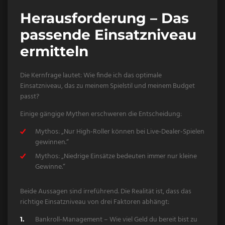
Herausforderung – Das
passende Einsatzniveau
ermitteln
Die Kernfrage lautet: Wie finde ich das optimale
Einsatzniveau, das zu meinem Spielstil und meinem Budget
passt?
Einige gängige Mythen erschweren die Entscheidung:
Mythos: „Nur High‑Roller können bei Live‑Dealer‑Spielen
gewinnen.“
Mythos: „Niedrige Einsätze bedeuten immer nur kleine
Gewinne.“
Beide Aussagen sind irreführend. Die Realität ist, dass das
richtige Einsatzniveau von drei Faktoren abhängt:
Bankroll‑Management – Wie viel Geld du bereit bist zu