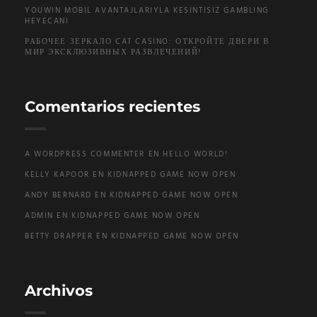
YOUWIN MOBIL AVANTAJLARIYLA KESINTISIZ GAMBLING
HEYECANI
РАБОЧЕЕ ЗЕРКАЛО CAT CASINO: ОТКРОЙТЕ ДВЕРИ В
МИР ЭКСКЛЮЗИВНЫХ РАЗВЛЕЧЕНИЙ!
Comentarios recientes
A WORDPRESS COMMENTER
EN
HELLO WORLD!
KELLY KAPOOR
EN
KIDNAPPED GAME NOW OPEN
ANDY BERNARD
EN
KIDNAPPED GAME NOW OPEN
ADMIN
EN
KIDNAPPED GAME NOW OPEN
BETTY DRAPPER
EN
KIDNAPPED GAME NOW OPEN
Archivos