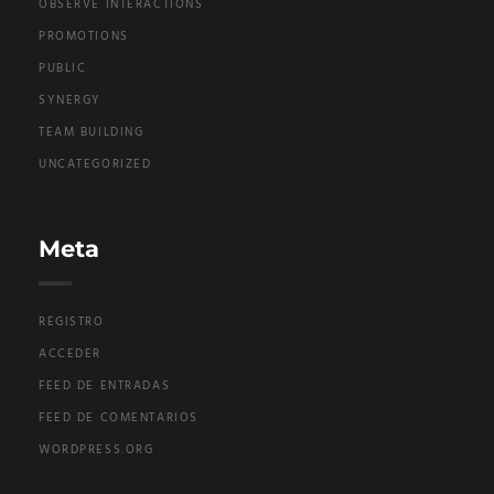
OBSERVE INTERACTIONS
PROMOTIONS
PUBLIC
SYNERGY
TEAM BUILDING
UNCATEGORIZED
Meta
REGISTRO
ACCEDER
FEED DE ENTRADAS
FEED DE COMENTARIOS
WORDPRESS.ORG