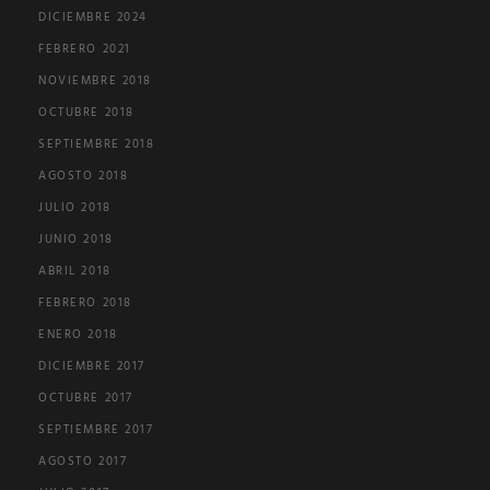
DICIEMBRE 2024
FEBRERO 2021
NOVIEMBRE 2018
OCTUBRE 2018
SEPTIEMBRE 2018
AGOSTO 2018
JULIO 2018
JUNIO 2018
ABRIL 2018
FEBRERO 2018
ENERO 2018
DICIEMBRE 2017
OCTUBRE 2017
SEPTIEMBRE 2017
AGOSTO 2017