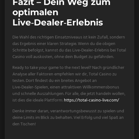
Fazit – Dein Weg zum
optimalen
Live‑Dealer‑Erlebnis
Die Wahl des richtigen Einsatzniveaus ist kein Zufall, sondern
das Ergebnis einer klaren Strategie. Wenn du die obigen
Schritte befolgst, kannst du das Live‑Dealer‑Erlebnis bei Total
Casino voll auskosten, ohne dein Budget zu gefährden.
Ready to take your game to the next level? Nach gründlicher
Analyse aller Faktoren empfehlen wir dir, Total Casino zu
testen. Dort findest du ein breites Angebot an
Live‑Dealer‑Spielen, einen attraktiven Willkommensbonus
und schnelle Auszahlungen. Für alle, die jetzt handeln wollen,
ist dies die ideale Plattform:
https://total-casino-live.com/
Denke immer daran, verantwortungsbewusst zu spielen und
deine Limits im Blick zu behalten. Viel Erfolg und viel Spaß an
den Tischen!