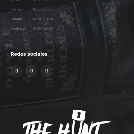
Jueves:
16:00 - 20:00
Viernes:
16:00 - 20:00
Sábado:
10:00 - 20:00
Domingo:
10:00 - 20:00
Redes sociales