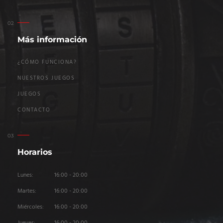
Más información
¿CÓMO FUNCIONA?
NUESTROS JUEGOS
JUEGOS
CONTACTO
Horarios
Lunes:
16:00 - 20:00
Martes:
16:00 - 20:00
Miércoles:
16:00 - 20:00