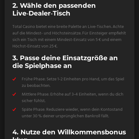
2. Wähle den passenden
Live‑Dealer‑Tisch
Total Casino bietet eine breite Palette an Live‑Tischen. Achte
auf die Mindest‑ und Höchsteinsätze. Für Einsteiger empfiehlt
sich ein Tisch mit einem Mindest‑Einsatz von 5 € und einem
Höchst‑Einsatz von 25 €.
3. Passe deine Einsatzgröße an
die Spielphase an
Frühe Phase: Setze 1‑2 Einheiten pro Hand, um das Spiel
zu beobachten.
Mittlere Phase: Erhöhe auf 3‑4 Einheiten, wenn du dich
sicher fühlst.
Späte Phase: Reduziere wieder, wenn dein Kontostand
unter 30 % deiner ursprünglichen Bankroll fällt.
4. Nutze den Willkommensbonus