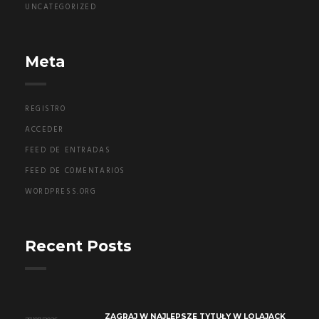
UNCATEGORIZED
Meta
REGISTRO
ACCEDER
FEED DE ENTRADAS
FEED DE COMENTARIOS
WORDPRESS.ORG
Recent Posts
ZAGRAJ W NAJLEPSZE TYTUŁY W LOLAJACK