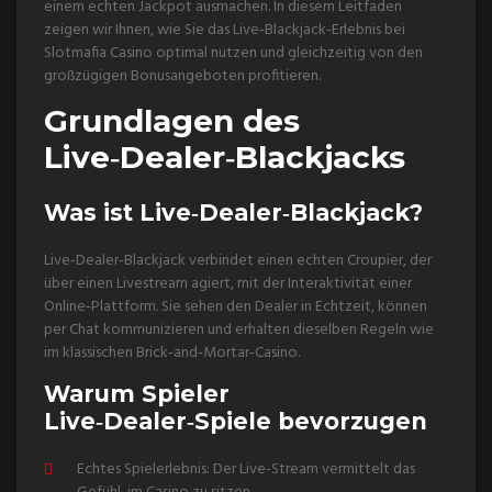
einem echten Jackpot ausmachen. In diesem Leitfaden
zeigen wir Ihnen, wie Sie das Live‑Blackjack‑Erlebnis bei
Slotmafia Casino optimal nutzen und gleichzeitig von den
großzügigen Bonusangeboten profitieren.
Grundlagen des
Live‑Dealer‑Blackjacks
Was ist Live‑Dealer‑Blackjack?
Live‑Dealer‑Blackjack verbindet einen echten Croupier, der
über einen Livestream agiert, mit der Interaktivität einer
Online‑Plattform. Sie sehen den Dealer in Echtzeit, können
per Chat kommunizieren und erhalten dieselben Regeln wie
im klassischen Brick‑and‑Mortar‑Casino.
Warum Spieler
Live‑Dealer‑Spiele bevorzugen
Echtes Spielerlebnis: Der Live‑Stream vermittelt das