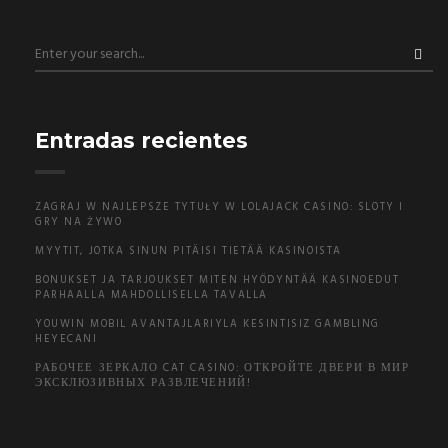
Entradas recientes
ZAGRAJ W NAJLEPSZE TYTUŁY W LOLAJACK CASINO: SLOTY I
GRY NA ŻYWO
MYYTIT, JOTKA SINUN PITÄISI TIETÄÄ KASINOISTA
BONUKSET JA TARJOUKSET MITEN HYÖDYNTÄÄ KASINOEDUT
PARHAALLA MAHDOLLISELLA TAVALLA
YOUWIN MOBIL AVANTAJLARIYLA KESINTISIZ GAMBLING
HEYECANI
РАБОЧЕЕ ЗЕРКАЛО CAT CASINO: ОТКРОЙТЕ ДВЕРИ В МИР
ЭКСКЛЮЗИВНЫХ РАЗВЛЕЧЕНИЙ!