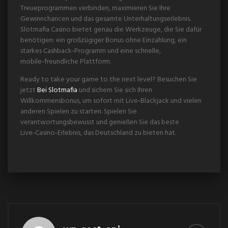
Treueprogrammen verbinden, maximieren Sie Ihre
Gewinnchancen und das gesamte Unterhaltungserlebnis.
Slotmafia Casino bietet genau die Werkzeuge, die Sie dafür
benötigen: ein großzügiger Bonus ohne Einzahlung, ein
starkes Cashback‑Programm und eine schnelle,
mobile‑freundliche Plattform.
Ready to take your game to the next level? Besuchen Sie
jetzt
Bei Slotmafia
und sichern Sie sich Ihren
Willkommensbonus, um sofort mit Live‑Blackjack und vielen
anderen Spielen zu starten. Spielen Sie
verantwortungsbewusst und genießen Sie das beste
Live‑Casino‑Erlebnis, das Deutschland zu bieten hat.