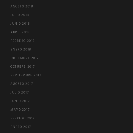
AGOSTO 2018
JULIO 2018
JUNIO 2018
ABRIL 2018
FEBRERO 2018
ENERO 2018
DICIEMBRE 2017
OCTUBRE 2017
SEPTIEMBRE 2017
AGOSTO 2017
JULIO 2017
JUNIO 2017
MAYO 2017
FEBRERO 2017
ENERO 2017