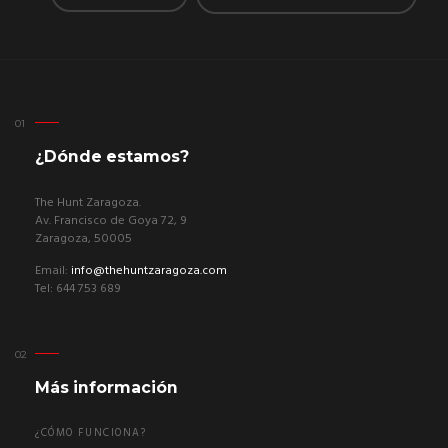
¿Dónde estamos?
The Hunt Zaragoza.
Av. Francisco de Goya 72, 9
Zaragoza, 50005
Email:
info@thehuntzaragoza.com
Tel: 644 753 689
Más información
¿CÓMO FUNCIONA?