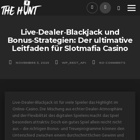
Skip
to
content
Live‑Dealer‑Blackjack und
Bonus‑Strategien: Der ultimative
Leitfaden für Slotmafia Casino
NOVIEMBRE 3, 2025
WP_REST_API
NO COMMENTS
Live‑Dealer‑Blackjack ist für viele Spieler das Highlight im
Online‑Casino. Die Mischung aus echter Dealer‑Atmosphäre
und der Flexibilität des digitalen Spielens macht das Spiel
besonders attraktiv. Doch ein gutes Spiel allein reicht nicht
aus – die richtigen Bonus‑ und Treueprogramme können den
Unterschied zwischen einem durchschnittlichen Gewinn und