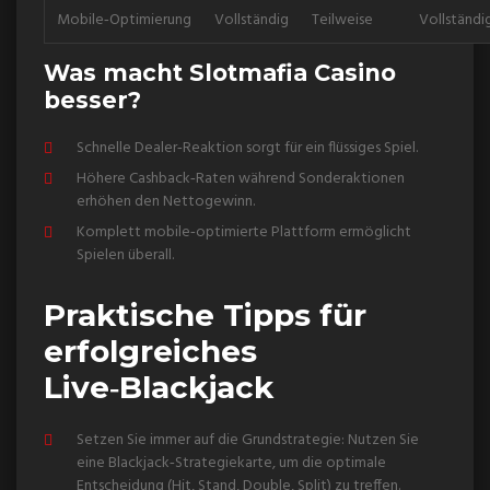
Mobile‑Optimierung
Vollständig
Teilweise
Vollständi
Was macht Slotmafia Casino
besser?
Schnelle Dealer‑Reaktion sorgt für ein flüssiges Spiel.
Höhere Cashback‑Raten während Sonderaktionen
erhöhen den Nettogewinn.
Komplett mobile‑optimierte Plattform ermöglicht
Spielen überall.
Praktische Tipps für
erfolgreiches
Live‑Blackjack
Setzen Sie immer auf die Grundstrategie: Nutzen Sie
eine Blackjack‑Strategiekarte, um die optimale
Entscheidung (Hit, Stand, Double, Split) zu treffen.