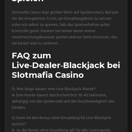
Slotmafia Casino legt großen Wert auf Spielerschutz. Nutzen
Sie die integrierten Tools, um Einzahlungslimits zu setzen
oder sich selbst zu sperren, falls das Spielverhalten außer
Kontrolle gerät. Denken Sie immer daran: Immer
verantwortungsbewusst spielen und nur Geld einsetzen, das
Sie bereit sind zu verlieren.
FAQ zum
Live‑Dealer‑Blackjack bei
Slotmafia Casino
Q: Wie lange dauert eine Live‑Blackjack‑Runde?
A: Eine Runde dauert durchschnittlich 30‑45 Sekunden,
abhängig von der Spielerzahl und der Geschwindigkeit des
Dealers.
Q: Kann ich den Bonus ohne Einzahlung für Live‑Blackjack
nutzen?
A: Ja, der Bonus ohne Einzahlung gilt für alle Casinospiele,