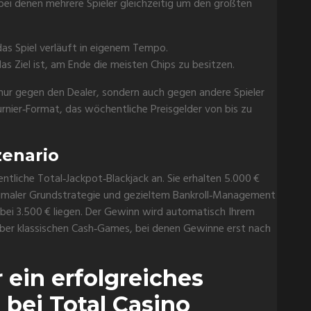
 bei denen mehrere Spieler gleichzeitig um den größten
, das Spiel verläuft in eigenem Tempo.
 das Ziel ist, am Ende die meisten Chips zu besitzen.
t nur gegen den Dealer, sondern auch gegen andere Spieler
urnier‑Format, das wöchentliche Preisgelder von bis zu
zenario
entliche Total‑Jackpot‑Blackjack an. Sie erhalten 5.000 €
timaler Grundstrategie und gezieltem Bankroll‑Management
 bei 3.500 € liegen. Der Gewinn wird automatisch Ihrem
über klassischen Cash‑Games, bei denen Gewinne erst nach
 ein erfolgreiches
 bei Total Casino