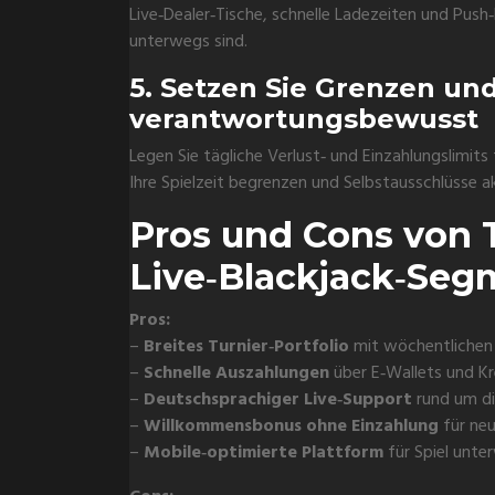
Live‑Dealer‑Tische, schnelle Ladezeiten und Push‑
unterwegs sind.
5. Setzen Sie Grenzen und
verantwortungsbewusst
Legen Sie tägliche Verlust‑ und Einzahlungslimits
Ihre Spielzeit begrenzen und Selbstausschlüsse ak
Pros und Cons von T
Live‑Blackjack‑Seg
Pros:
–
Breites Turnier‑Portfolio
mit wöchentlichen
–
Schnelle Auszahlungen
über E‑Wallets und Kr
–
Deutschsprachiger Live‑Support
rund um di
–
Willkommensbonus ohne Einzahlung
für neu
–
Mobile‑optimierte Plattform
für Spiel unte