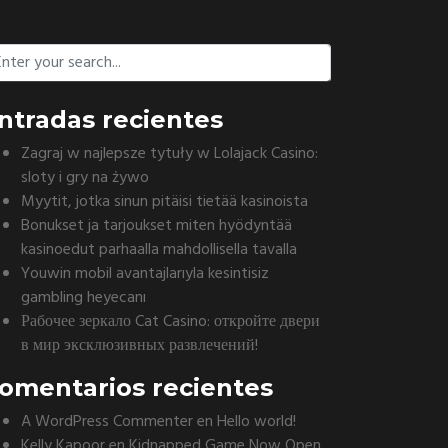
ntradas recientes
Zagraj w najlepsze tytuły w Lolajack Casino:
sloty i gry na żywo
Myytit, jotka sinun pitäisi tietää kasinoista
Bonukset ja tarjoukset miten hyödyntää
kasinoedut parhaalla mahdollisella tavalla
Youwin mobil avantajlarıyla kesintisiz
gambling heyecanı
Рабочее зеркало Cat Casino: откройте двери
в мир эксклюзивных развлечений!
omentarios recientes
A WordPress Commenter
en
Hello world!
Kelly Kapoor
en
Kidnapped Game Now Open