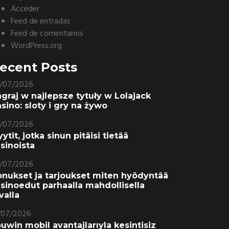
Acceder
Feed de entradas
Feed de comentarios
WordPress.org
ecent Posts
/07/2026
graj w najlepsze tytuły w Lolajack
sino: sloty i gry na żywo
/07/2026
ytit, jotka sinun pitäisi tietää
sinoista
/07/2026
nukset ja tarjoukset miten hyödyntää
sinoedut parhaalla mahdollisella
valla
/07/2026
uwin mobil avantajlarıyla kesintisiz