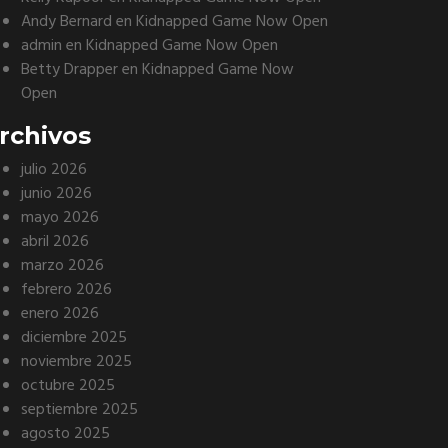
Andy Bernard
en
Kidnapped Game Now Open
admin
en
Kidnapped Game Now Open
Betty Drapper
en
Kidnapped Game Now
Open
rchivos
julio 2026
junio 2026
mayo 2026
abril 2026
marzo 2026
febrero 2026
enero 2026
diciembre 2025
noviembre 2025
octubre 2025
septiembre 2025
agosto 2025