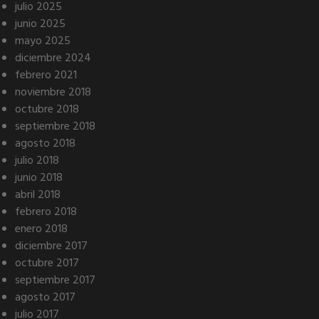
julio 2025
junio 2025
mayo 2025
diciembre 2024
febrero 2021
noviembre 2018
octubre 2018
septiembre 2018
agosto 2018
julio 2018
junio 2018
abril 2018
febrero 2018
enero 2018
diciembre 2017
octubre 2017
septiembre 2017
agosto 2017
julio 2017