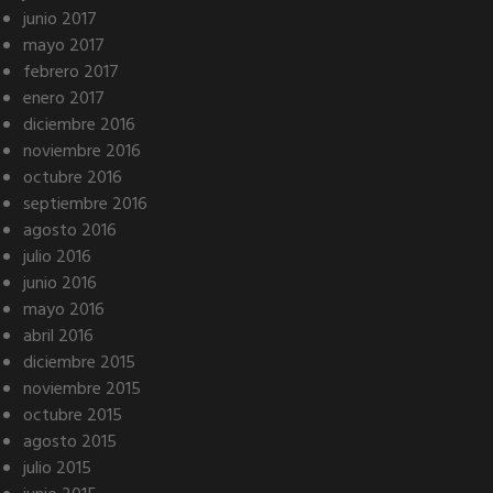
junio 2017
mayo 2017
febrero 2017
enero 2017
diciembre 2016
noviembre 2016
octubre 2016
septiembre 2016
agosto 2016
julio 2016
junio 2016
mayo 2016
abril 2016
diciembre 2015
noviembre 2015
octubre 2015
agosto 2015
julio 2015