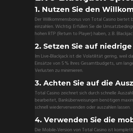
1. Nutzen Sie den Willk
Der Willkommensbonus von Total Casino bietet bi
einzahlen. Wichtig: Erfüllen Sie die Umsatzbeding
hohen RTP (Return to Player) haben, z. B. Blackja
2. Setzen Sie auf niedrige 
Im Live‑Blackjack ist die Volatilität gering, weil
Einsätze von 5 % Ihres Gesamtbudgets, um lange 
Verlusten zu minimieren.
3. Achten Sie auf die Aus
Total Casino zeichnet sich durch schnelle Ausza
bearbeitet, Banküberweisungen benötigen maxim
schnell wiederverwenden oder auszahlen lassen.
4. Verwenden Sie die mob
Die Mobile‑Version von Total Casino ist komplett 