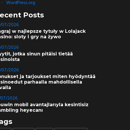
WordPress.org
ecent Posts
/07/2026
graj w najlepsze tytuły w Lolajack
sino: sloty i gry na żywo
/07/2026
ytit, jotka sinun pitäisi tietää
sinoista
/07/2026
nukset ja tarjoukset miten hyödyntää
sinoedut parhaalla mahdollisella
valla
/07/2026
uwin mobil avantajlarıyla kesintisiz
ambling heyecanı
ags