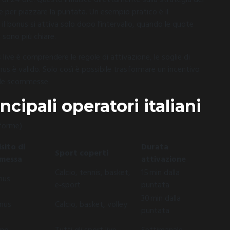
o di 24 ore. Questo influisce direttamente sulla strategia del
 per piazzare la puntata. Un esempio pratico è il
l bonus si attiva solo dopo l’intervallo, quando le quote
 sono più chiare.
s live è comprendere le regole di attivazione, le soglie di
nus è valido. Solo così è possibile trasformare un incentivo
elle scommesse.
incipali operatori italiani
aforme)
sito di
Durata
Sport coperti
messa
attivazione
Calcio, tennis, basket,
15 min dalla
nus
e‑sport
puntata
30 min dalla
nus
Calcio, basket, volley
puntata