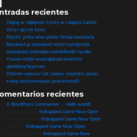
ntradas recientes
Zagraj w najlepsze tytuły w Lolajack Casino:
sloty i gry na żywo
Myytit, jotka sinun pitäisi tietää kasinoista
Bonukset ja tarjoukset miten hyödyntää
kasinoedut parhaalla mahdollisella tavalla
Youwin mobil avantajlarıyla kesintisiz
gambling heyecanı
Рабочее зеркало Cat Casino: откройте двери
в мир эксклюзивных развлечений!
omentarios recientes
A WordPress Commenter
en
Hello world!
Kelly Kapoor
en
Kidnapped Game Now Open
Andy Bernard
en
Kidnapped Game Now Open
admin
en
Kidnapped Game Now Open
Betty Drapper
en
Kidnapped Game Now