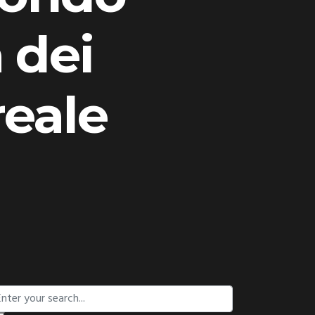
 dei
reale