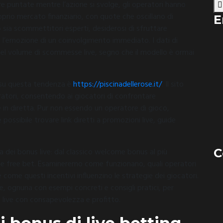
zare puntate mentre l’azione si svolge, gli operatori hanno
prio mercato finanziario, con quote che oscillano di
E
sia scommettitori esperti, desiderosi di sfruttare
 l’emozione di un coinvolgimento immediato. I dati di
l volume di scommesse live, segno che il modello è ormai
 su questa tendenza è
https://piscinadellerose.it/
. Il sito
ratori, consentendo ai giocatori di confrontare
 in diretta. Pur non essendo un operatore di gioco,
ossibile trovare link diretti a promozioni live, guide
va dei bonus live: dal classico welcome bonus al più
C
e free bet. Esamineremo come funzionano, quali operatori
come questi incentivi influenzino le strategie dei giocatori.
te, ognuna con esempi concreti e consigli pratici, per
s live con consapevolezza e profitto.