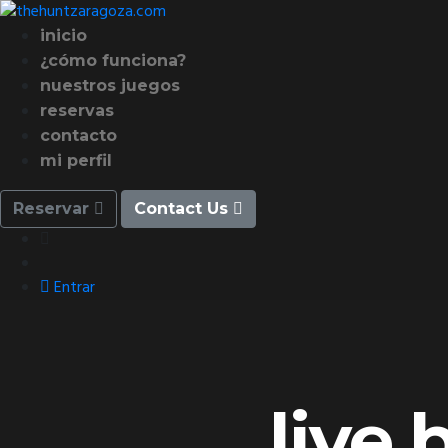
Skip
to
inicio
content
¿cómo funciona?
nuestros juegos
reservas
contacto
mi perfil
Reservar
Contact Us
Entrar
live