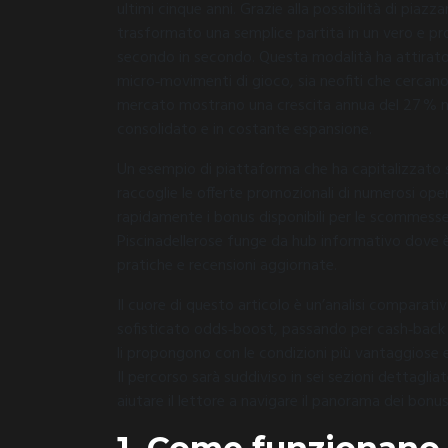
ultimi cinque anni. Grazie alla possibilità di piaz
trasformato una semplice partita in un vero e pro
secondo in secondo. Questa modalità ha attirato 
micro‑movimenti di gioco, sia neofiti che cercano
mercato mostrano una crescita annua del 27 % ne
consolidato e in costante espansione.
Un esempio di piattaforma che ha capitalizzato
raccoglie le offerte promozionali di numerosi ope
rapidamente i bonus disponibili per le scommesse
Piscinadellerose funge da hub informativo dove è p
pratiche e recensioni aggiornate.
Il cuore di questo articolo è un’analisi comparati
sofisticato odds‑boost, passando per cash‑back 
li propongono con le condizioni più vantaggiose e 
Il percorso sarà suddiviso in sei sezioni dettaglia
aiutare il lettore a navigare il panorama dei bonu