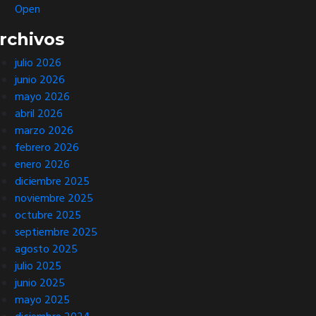
Open
rchivos
julio 2026
junio 2026
mayo 2026
abril 2026
marzo 2026
febrero 2026
enero 2026
diciembre 2025
noviembre 2025
octubre 2025
septiembre 2025
agosto 2025
julio 2025
junio 2025
mayo 2025