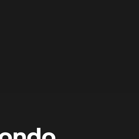
mondo