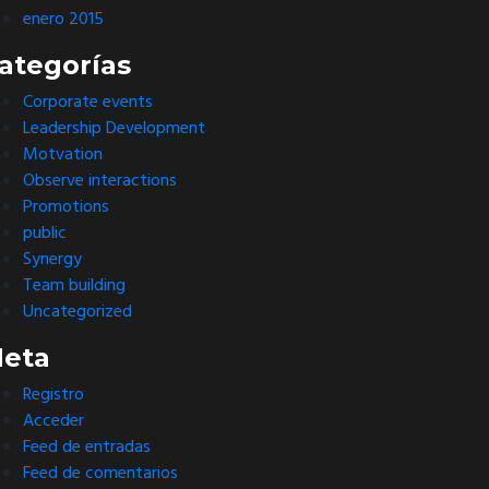
enero 2015
ategorías
Corporate events
Leadership Development
Motvation
Observe interactions
Promotions
public
Synergy
Team building
Uncategorized
eta
Registro
Acceder
Feed de entradas
Feed de comentarios