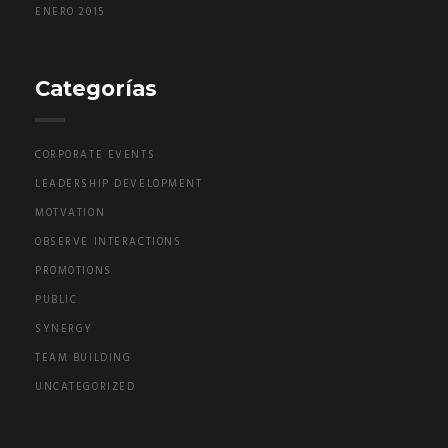
ENERO 2015
Categorías
CORPORATE EVENTS
LEADERSHIP DEVELOPMENT
MOTVATION
OBSERVE INTERACTIONS
PROMOTIONS
PUBLIC
SYNERGY
TEAM BUILDING
UNCATEGORIZED