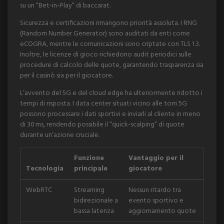
su un “Bet‑in‑Play” di baccarat.
Sicurezza e certificazioni rimangono priorità assoluta. I RNG
(Random Number Generator) sono auditati da enti come
eCOGRA, mentre le comunicazioni sono criptate con TLS 1.3.
Inoltre, le licenze di gioco richiedono audit periodici sulle
procedure di calcolo delle quote, garantendo trasparenza sia
per il casinò sia per il giocatore.
L’avvento del 5G e del cloud edge ha ulteriormente ridotto i
tempi di risposta. I data center situati vicino alle torri 5G
possono processare i dati sportivi e inviarli al cliente in meno
di 30 ms, rendendo possibile il “quick‑scalping” di quote
durante un’azione cruciale.
Funzione
Vantaggio per il
Tecnologia
principale
giocatore
WebRTC
Streaming
Nessun ritardo tra
bidirezionale a
evento sportivo e
bassa latenza
aggiornamento quote