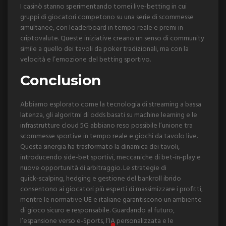
I casinò stanno sperimentando tornei live‑betting in cui
gruppi di giocatori competono su una serie di scommesse
simultanee, con leaderboard in tempo reale e premi in
criptovalute. Queste iniziative creano un senso di community
simile a quello dei tavoli da poker tradizionali, ma con la
velocità e l’emozione del betting sportivo.
Conclusion
Abbiamo esplorato come la tecnologia di streaming a bassa
latenza, gli algoritmi di odds basati su machine learning e le
infrastrutture cloud 5G abbiano reso possibile l’unione tra
scommesse sportive in tempo reale e giochi da tavolo live.
Questa sinergia ha trasformato la dinamica dei tavoli,
introducendo side‑bet sportivi, meccaniche di bet‑in‑play e
nuove opportunità di arbitraggio. Le strategie di
quick‑scalping, hedging e gestione del bankroll ibrido
consentono ai giocatori più esperti di massimizzare i profitti,
mentre le normative UE e italiane garantiscono un ambiente
di gioco sicuro e responsabile. Guardando al futuro,
l’espansione verso e‑Sports, l’IA personalizzata e le