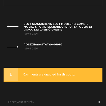
SLOT CLASSICHE VS SLOT MODERNE: COME IL
MOBILE STA RIDISEGNANDO IL PORTAFOGLIO DI
GIOCO DEI CASINÒ ONLINE
julio 4, 2026
POLEZNAYA-STATYA-06982
julio 4, 2026
Comments are disabled for this post.