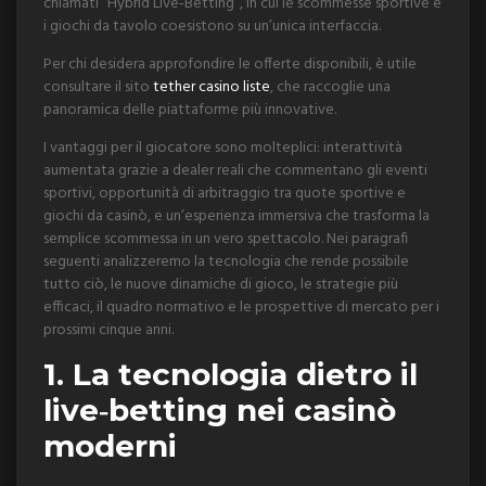
chiamati “Hybrid Live‑Betting”, in cui le scommesse sportive e
i giochi da tavolo coesistono su un’unica interfaccia.
Per chi desidera approfondire le offerte disponibili, è utile
consultare il sito
tether casino liste
, che raccoglie una
panoramica delle piattaforme più innovative.
I vantaggi per il giocatore sono molteplici: interattività
aumentata grazie a dealer reali che commentano gli eventi
sportivi, opportunità di arbitraggio tra quote sportive e
giochi da casinò, e un’esperienza immersiva che trasforma la
semplice scommessa in un vero spettacolo. Nei paragrafi
seguenti analizzeremo la tecnologia che rende possibile
tutto ciò, le nuove dinamiche di gioco, le strategie più
efficaci, il quadro normativo e le prospettive di mercato per i
prossimi cinque anni.
1. La tecnologia dietro il
live‑betting nei casinò
moderni