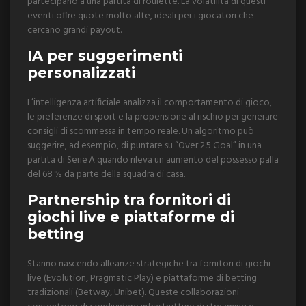
partecipano a una partita di roulette. La volatilità di questi
eventi offre quote molto alte, ideali per i giocatori che
cercano grandi payout.
IA per suggerimenti
personalizzati
L’intelligenza artificiale analizza il comportamento di gioco,
le preferenze di sport e la propensione al rischio per generare
consigli di scommessa in tempo reale. Un algoritmo può
suggerire, ad esempio, di puntare su “Over 2.5 Goal” in una
partita di Serie A quando rileva un aumento del possesso palla
del 68 % da parte della squadra di casa.
Partnership tra fornitori di
giochi live e piattaforme di
betting
Stanno nascendo alleanze strategiche tra fornitori di giochi
live (Evolution, Pragmatic Play) e piattaforme di betting
tradizionali (Betway, Unibet). Queste collaborazioni