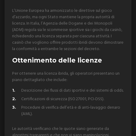
L’Unione Europea ha armonizzato le direttive sul gioco
d’azzardo, ma ogni Stato mantiene la propria autorità di
licenza. In Italia, l’Agenzia delle Dogane e dei Monopoli
(ADM) regola sia le scommesse sportive sia i giochi da casinò,
richiedendo una licenza separata per ciascuna attività. I
casinò che vogliono offrire prodotti ibridi devono dimostrare
la conformità a entrambe le sezioni del decreto.
Ottenimento delle licenze
Per ottenere una licenza ibrida, gli operatori presentano un
piano dettagliato che include:
Descrizione dei flussi di dati sportivi e dei sistemi di odds.
Certificazioni di sicurezza (ISO 27001, PCI‑DSS).
Procedure di verifica dell’età e di anti‑lavaggio denaro
(AML).
Le autorità verificano che le quote siano generate da
algoritmi trasparenti e che non vi siano manipolazioni.