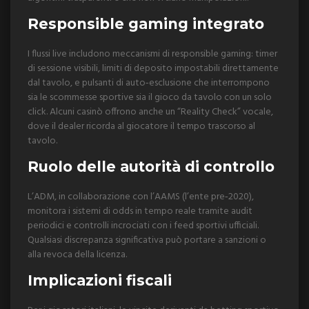
Responsible gaming integrato
I flussi live includono meccanismi di responsible gaming: timer
di sessione visibili, limiti di deposito impostabili direttamente
dal tavolo, e pulsanti di auto‑esclusione che interrompono
sia le scommesse sportive sia il gioco da tavolo con un solo
click. Alcuni casinò offrono anche un “Reality Check” vocale,
dove il dealer ricorda al giocatore il tempo trascorso al
tavolo.
Ruolo delle autorità di controllo
L’ADM, in collaborazione con l’AAMS (l’ente pre‑2020),
monitora i sistemi di odds in tempo reale tramite audit
periodici e controlli incrociati con i feed sportivi ufficiali.
Qualsiasi discrepanza significativa può portare a sanzioni o
alla revoca della licenza.
Implicazioni fiscali