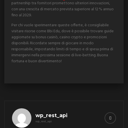
partnership tra fornitori promettono ulteriori innovazioni,
con una crescita di mercato prevista superiore al 12 % annuo
fino al 2029.
Per chi vuole sperimentare queste offerte, è consigliabile
visitare risorse come Bbi Edu, dove è possibile trovare guide
aggiornate su bonus casinò, casino crypto e promozioni
disponibili. Ricordate sempre di giocare in modo
responsabile, impostando limiti di tempo e di spesa prima di
immergervi nella prossima sessione di live‑betting. Buona
fortuna e buon divertimento!
wp_rest_api
wp_rest_api