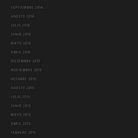
SEPTIEMBRE 2016
AGOSTO 2016
JULIO 2016
JUNIO 2016
MAYO 2016
ABRIL 2016
DICIEMBRE 2015
NOVIEMBRE 2015
OCTUBRE 2015
AGOSTO 2015
JULIO 2015
JUNIO 2015
MAYO 2015
ABRIL 2015
FEBRERO 2015