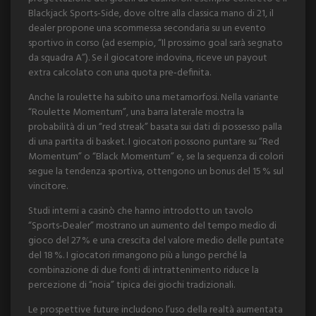
Blackjack Sports‑Side, dove oltre alla classica mano di 21, il
dealer propone una scommessa secondaria su un evento
sportivo in corso (ad esempio, “Il prossimo goal sarà segnato
da squadra A”). Se il giocatore indovina, riceve un payout
extra calcolato con una quota pre‑definita.
Anche la roulette ha subito una metamorfosi. Nella variante
“Roulette Momentum”, una barra laterale mostra la
probabilità di un “red streak” basata sui dati di possesso palla
di una partita di basket. I giocatori possono puntare su “Red
Momentum” o “Black Momentum” e, se la sequenza di colori
segue la tendenza sportiva, ottengono un bonus del 15 % sul
vincitore.
Studi interni a casinò che hanno introdotto un tavolo
“Sports‑Dealer” mostrano un aumento del tempo medio di
gioco del 27 % e una crescita del valore medio delle puntate
del 18 %. I giocatori rimangono più a lungo perché la
combinazione di due fonti di intrattenimento riduce la
percezione di “noia” tipica dei giochi tradizionali.
Le prospettive future includono l’uso della realtà aumentata