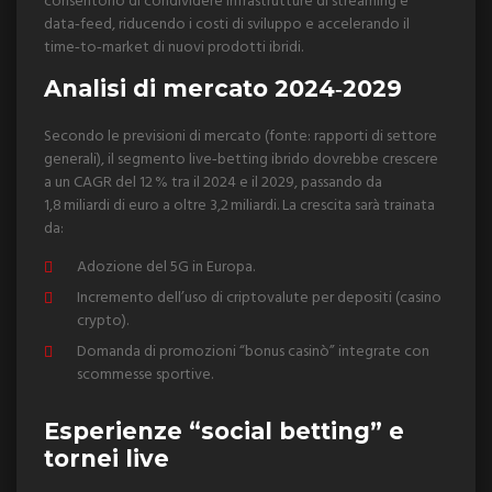
consentono di condividere infrastrutture di streaming e
data‑feed, riducendo i costi di sviluppo e accelerando il
time‑to‑market di nuovi prodotti ibridi.
Analisi di mercato 2024‑2029
Secondo le previsioni di mercato (fonte: rapporti di settore
generali), il segmento live‑betting ibrido dovrebbe crescere
a un CAGR del 12 % tra il 2024 e il 2029, passando da
1,8 miliardi di euro a oltre 3,2 miliardi. La crescita sarà trainata
da:
Adozione del 5G in Europa.
Incremento dell’uso di criptovalute per depositi (casino
crypto).
Domanda di promozioni “bonus casinò” integrate con
scommesse sportive.
Esperienze “social betting” e
tornei live