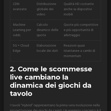
CDN
Distribuzione
Qualità HD costante
avanzate
globale dei
anche su dispositivi
video
mobili
Machine
Calcolo
Quote più competitive
Learning per
dinamico delle
e più opportunità di
odds
quote
arbitraggio
5G + Cloud
Elaborazione
Reazioni quasi
Edge
locale dei dati
istantanee a cambi di
momentum
2. Come le scommesse
live cambiano la
dinamica dei giochi da
tavolo
I tavoli “Hybrid” rappresentano la prima vera rivoluzione nella
progettazione dei giochi da casinò. Un esempio concreto è il