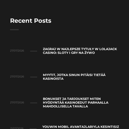
Recent Posts
ZAGRAJ W NAJLEPSZE TYTUŁY W LOLAJACK
27/07/2026
CASINO: SLOTY I GRY NA ŻYWO
MYYTIT, JOTKA SINUN PITÄISI TIETÄÄ
27/07/2026
KASINOISTA
BONUKSET JA TARJOUKSET MITEN
HYÖDYNTÄÄ KASINOEDUT PARHAALLA
27/07/2026
MAHDOLLISELLA TAVALLA
YOUWIN MOBIL AVANTAJLARIYLA KESINTISIZ
21/07/2026