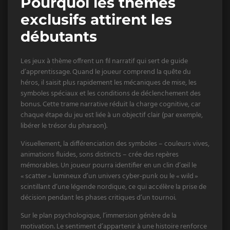
Pourquoi les thèmes
exclusifs attirent les
débutants
Les jeux à thème offrent un fil narratif qui sert de guide
d’apprentissage. Quand le joueur comprend la quête du
héros, il saisit plus rapidement les mécaniques de mise, les
symboles spéciaux et les conditions de déclenchement des
bonus. Cette trame narrative réduit la charge cognitive, car
chaque étape du jeu est liée à un objectif clair (par exemple,
libérer le trésor du pharaon).
Visuellement, la différenciation des symboles – couleurs vives,
animations fluides, sons distincts – crée des repères
mémorables. Un joueur pourra identifier en un clin d’œil le
« scatter » lumineux d’un univers cyber‑punk ou le « wild »
scintillant d’une légende nordique, ce qui accélère la prise de
décision pendant les phases critiques d’un tournoi.
Sur le plan psychologique, l’immersion génère de la
motivation. Le sentiment d’appartenir à une histoire renforce