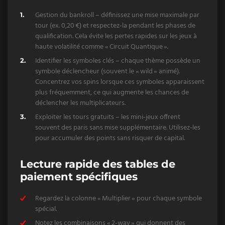
Gestion du bankroll – définissez une mise maximale par
tour (ex. 0,20 €) et respectez‑la pendant les phases de
qualification. Cela évite les pertes rapides sur les jeux à
haute volatilité comme « Circuit Quantique ».
Identifier les symboles clés – chaque thème possède un
symbole déclencheur (souvent le « wild » animé).
Concentrez vos spins lorsque ces symboles apparaissent
plus fréquemment, ce qui augmente les chances de
déclencher les multiplicateurs.
Exploiter les tours gratuits – les mini‑jeux offrent
souvent des paris sans mise supplémentaire. Utilisez‑les
pour accumuler des points sans risquer de capital.
Lecture rapide des tables de
paiement spécifiques
Regardez la colonne « Multiplier » pour chaque symbole
spécial.
Notez les combinaisons « 2‑way » qui donnent des