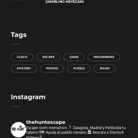
GAMBLING HEYECANI
Tags
CLOCK
ESCAPE
GAME
MECHANISMS
MYSTERY
PROMO
PUZZLE
ROOM
Instagram
thehuntescape
Escape room interactivo
Zaragoza, Madrid y Peñíscola tu
tablero 🗺
Ayuda al pueblo romano 🏛
Rescata a Sherlock
Holmes