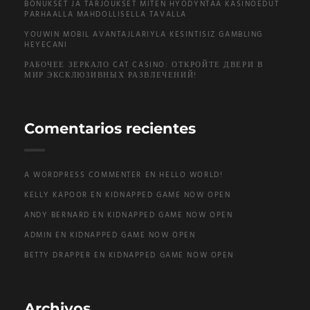
BONUKSET JA TARJOUKSET MITEN HYÖDYNTÄÄ KASINOEDUT
PARHAALLA MAHDOLLISELLA TAVALLA
YOUWIN MOBIL AVANTAJLARIYLA KESINTISIZ GAMBLING
HEYECANI
РАБОЧЕЕ ЗЕРКАЛО CAT CASINO: ОТКРОЙТЕ ДВЕРИ В
МИР ЭКСКЛЮЗИВНЫХ РАЗВЛЕЧЕНИЙ!
Comentarios recientes
A WORDPRESS COMMENTER
EN
HELLO WORLD!
KELLY KAPOOR
EN
KIDNAPPED GAME NOW OPEN
ANDY BERNARD
EN
KIDNAPPED GAME NOW OPEN
ADMIN
EN
KIDNAPPED GAME NOW OPEN
BETTY DRAPPER
EN
KIDNAPPED GAME NOW OPEN
Archivos