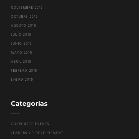
NOVIEMBRE 2015
OCTUBRE 2015
AGOSTO 2015
JULIO 2015
JUNIO 2015
MAYO 2015
ABRIL 2015
FEBRERO 2015
ENERO 2015
Categorías
CORPORATE EVENTS
LEADERSHIP DEVELOPMENT