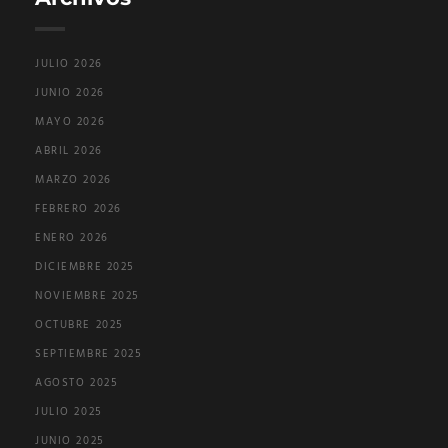
JULIO 2026
JUNIO 2026
MAYO 2026
ABRIL 2026
MARZO 2026
FEBRERO 2026
ENERO 2026
DICIEMBRE 2025
NOVIEMBRE 2025
OCTUBRE 2025
SEPTIEMBRE 2025
AGOSTO 2025
JULIO 2025
JUNIO 2025