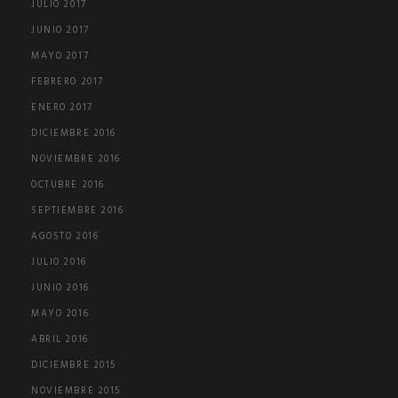
JULIO 2017
JUNIO 2017
MAYO 2017
FEBRERO 2017
ENERO 2017
DICIEMBRE 2016
NOVIEMBRE 2016
OCTUBRE 2016
SEPTIEMBRE 2016
AGOSTO 2016
JULIO 2016
JUNIO 2016
MAYO 2016
ABRIL 2016
DICIEMBRE 2015
NOVIEMBRE 2015