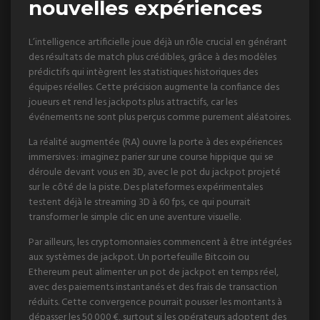
nouvelles expériences
L’intelligence artificielle joue déjà un rôle crucial en générant
des résultats de match plus crédibles, grâce à des modèles
prédictifs qui intègrent les statistiques historiques des
équipes réelles. Cette précision augmente la confiance des
joueurs et rend les jackpots plus attractifs, car les
événements ne sont plus perçus comme purement aléatoires.
La réalité augmentée (RA) ouvre la porte à des expériences
immersives : imaginez parier sur une course hippique qui se
déroule devant vous en 3D, avec le pot du jackpot projeté
sur le côté de la piste. Des plateformes expérimentales
testent déjà le streaming 3D à 60 fps, ce qui pourrait
transformer le simple clic en une aventure visuelle.
Par ailleurs, les cryptomonnaies commencent à être intégrées
aux systèmes de jackpot. Un portefeuille Bitcoin ou
Ethereum peut alimenter un pot de jackpot en temps réel,
avec des paiements instantanés et des frais de transaction
réduits. Cette convergence pourrait pousser les montants à
dépasser les 50 000 €, surtout si les opérateurs adoptent des