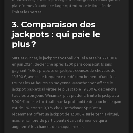
plateformes à audience large optent pour le fixe afin de
limiter les pertes.
3. Comparaison des
jackpots : qui paie le
plus ?
Sur BetWinner, le jackpot football virtuel a atteint 22 800 €
en juin 2024, déclenché après 1 200 paris consécutifs sans
gagnant. 1xBet propose un jackpot courses de chevaux de
18 500 €, avec une fréquence de déclenchement d’une fois
toutes les 48 heures en moyenne. Marathonbet affiche le
jackpot basketball virtuel le plus stable : 9 300 €, déclenché
tous les trois jours. Winamax, plus prudent, limite le jackpot à
5 000 € pour le football, mais la probabilité de toucher le gain
est de 1 % contre 0,3 % chez BetWinner. SpinBet a
récemment offert un jackpot de 12 000 € sur le tennis virtuel,
mais le nombre de participants était inférieur, ce qui a
augmenté les chances de chaque miseur.