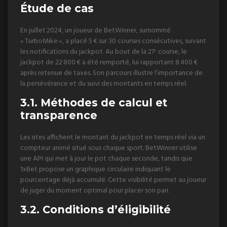
Étude de cas
En juillet 2024, un joueur de BetWinner, surnommé
« TurboMike », a placé 5 € sur 30 courses consécutives, suivant
les notifications du jackpot. Au bout de la 27ᵉ course, le
jackpot de 22 800 € a été remporté, lui rapportant 8 400 €
après retenue de taxes. Son parcours illustre l’importance de
la persévérance et du suivi des montants en temps réel.
3.1. Méthodes de calcul et
transparence
Les sites affichent le montant du jackpot en temps réel via un
compteur animé situé sous chaque sport. BetWinner utilise
une API qui met à jour le pot chaque seconde, tandis que
1xBet propose un graphique circulaire indiquant le
pourcentage déjà accumulé. Cette visibilité permet au joueur
de juger du moment optimal pour placer son pari.
3.2. Conditions d’éligibilité