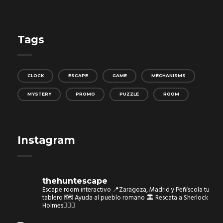
Tags
CLOCK
ESCAPE
GAME
MECHANISMS
MYSTERY
PROMO
PUZZLE
ROOM
Instagram
thehuntescape
Escape room interactivo
📍Zaragoza, Madrid y Peñíscola tu
tablero 🗺
Ayuda al pueblo romano 🏛
Rescata a Sherlock
Holmes🕵🏻‍♂️