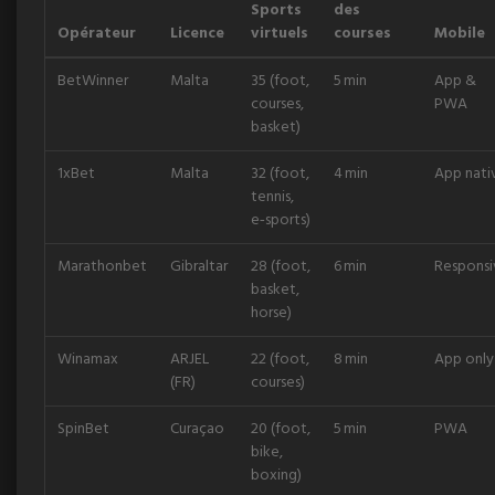
Sports
des
Opérateur
Licence
virtuels
courses
Mobile
BetWinner
Malta
35 (foot,
5 min
App &
courses,
PWA
basket)
1xBet
Malta
32 (foot,
4 min
App nati
tennis,
e‑sports)
Marathonbet
Gibraltar
28 (foot,
6 min
Responsi
basket,
horse)
Winamax
ARJEL
22 (foot,
8 min
App only
(FR)
courses)
SpinBet
Curaçao
20 (foot,
5 min
PWA
bike,
boxing)