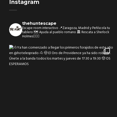
Instagram
thehuntescape
Escape room interactivo
📍Zaragoza, Madrid y Peñíscola tu
tablero 🗺
Ayuda al pueblo romano 🏛
Rescata a Sherlock
Holmes🕵🏻‍♂️