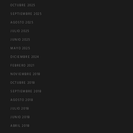
OCTUBRE 2025
SEPTIEMBRE 2025
AGOSTO 2025
JULIO 2025
JUNIO 2025
MAYO 2025
DICIEMBRE 2024
FEBRERO 2021
NOVIEMBRE 2018
OCTUBRE 2018
SEPTIEMBRE 2018
AGOSTO 2018
JULIO 2018
JUNIO 2018
ABRIL 2018