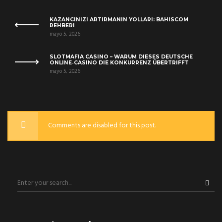
KAZANCINIZI ARTIRMANIN YOLLARI: BAHISCOM
REHBERI
mayo 5, 2026
SLOTMAFIA CASINO – WARUM DIESES DEUTSCHE
ONLINE‑CASINO DIE KONKURRENZ ÜBERTRIFFT
mayo 5, 2026
Comments are disabled for this post.