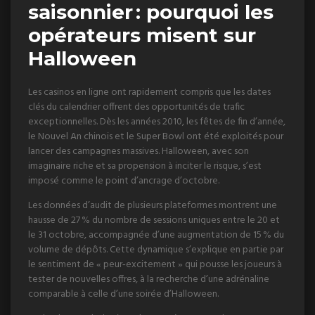
saisonnier : pourquoi les
opérateurs misent sur
Halloween
Les casinos en ligne ont rapidement compris que les dates
clés du calendrier offrent des opportunités de trafic
exceptionnelles. Dès les années 2010, les fêtes de fin d’année,
le Nouvel An chinois et le Super Bowl ont été exploités pour
lancer des campagnes massives. Halloween, avec son
imaginaire riche et sa propension à inciter le risque, s’est
imposé comme le point d’ancrage d’octobre.
Les données d’audit de plusieurs plateformes montrent une
hausse de 27 % du nombre de sessions uniques entre le 20 et
le 31 octobre, accompagnée d’une augmentation de 15 % du
volume de dépôts. Cette dynamique s’explique en partie par
le sentiment de « peur‑excitement » qui pousse les joueurs à
tester de nouvelles offres, à la recherche d’une adrénaline
comparable à celle d’une soirée d’Halloween.