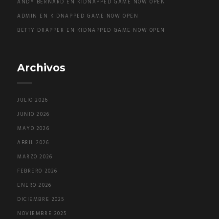
ANDY BERNARD
EN
KIDNAPPED GAME NOW OPEN
ADMIN
EN
KIDNAPPED GAME NOW OPEN
BETTY DRAPPER
EN
KIDNAPPED GAME NOW OPEN
Archivos
JULIO 2026
JUNIO 2026
MAYO 2026
ABRIL 2026
MARZO 2026
FEBRERO 2026
ENERO 2026
DICIEMBRE 2025
NOVIEMBRE 2025