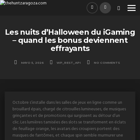
Skip
to
content
Les nuits d’Halloween du iGaming
– quand les bonus deviennent
effrayants
MAYO 5, 2026
WP_REST_API
NO COMMENTS
Octobre s’installe dans les salles de jeux en ligne comme un
brouillard épais, chargé de citrouilles lumineuses, de musiques
grinçantes et de promotions qui surgissent au détour d’un
clic. Les lumières tamisées des slots se transforment en éclats
de feuillage orange, les avatars des croupiers portent des
masques de fantômes, et chaque spin semble murmurer une