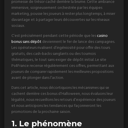
promesse de trésor caché derrière la brume. Cette ambiance
immersive, soigneusement orchestrée par les équipes
marketing, pousse les joueurs à rester plus longtemps, à miser
davantage et à partager leurs découvertes sur les réseaux
sociaux.
C’est précisément pendant cette période que les
casino
bonus sans dépôt
deviennent le fer de lance des campagnes.
Les opérateurs rivalisent d’ingéniosité pour offrir des tours
gratuits, des cash‑backs sanglants ou des tournois
thématiques, le tout sans exiger de dépôt initial. Le site
Ps4France recense régulièrement ces offres, permettant aux
joueurs de comparer rapidement les meilleures propositions
avant de plonger dans l’action.
Dans cet article, nous décortiquons les mécanismes qui se
cachent derrière ces bonus d’Halloween, nous évaluons leur
légalité, nous recueillons les retours d’expérience des joueurs
et nous anticipons les tendances qui façonneront les
promotions de la prochaine saison.
1. Le phénomène