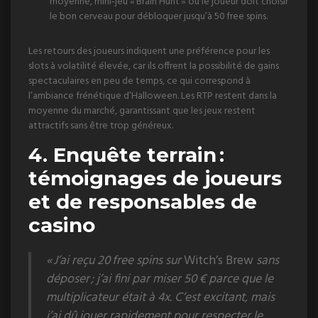
moyenne, mini‑jeu « Brain Hunt » où le joueur doit choisir
le bon cerveau pour débloquer jusqu’à 50 free spins.
Les retours des joueurs indiquent une préférence pour les
slots à volatilité élevée, car ils offrent la possibilité de gains
spectaculaires en peu de temps, ce qui correspond à
l’ambiance frénétique d’Halloween. Les RTP restent dans la
moyenne du marché, garantissant que les jeux restent
attractifs sans être trop généreux.
4. Enquête terrain :
témoignages de joueurs
et de responsables de
casino
« J’ai reçu 20 free spins sur
Witch’s Brew
sans
déposer ; j’ai fini par miser 50 € parce que le
multiplicateur était à 4x. C’est excitant, mais
j’ai dû jouer rapidement pour respecter le