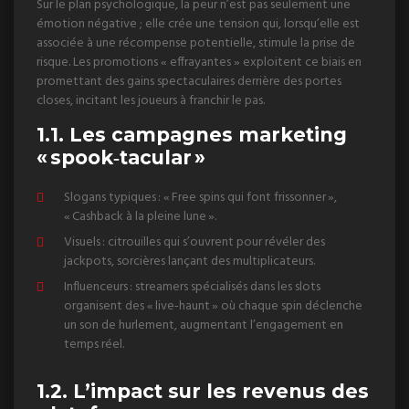
Sur le plan psychologique, la peur n’est pas seulement une
émotion négative ; elle crée une tension qui, lorsqu’elle est
associée à une récompense potentielle, stimule la prise de
risque. Les promotions « effrayantes » exploitent ce biais en
promettant des gains spectaculaires derrière des portes
closes, incitant les joueurs à franchir le pas.
1.1. Les campagnes marketing
« spook‑tacular »
Slogans typiques : « Free spins qui font frissonner »,
« Cashback à la pleine lune ».
Visuels : citrouilles qui s’ouvrent pour révéler des
jackpots, sorcières lançant des multiplicateurs.
Influenceurs : streamers spécialisés dans les slots
organisent des « live‑haunt » où chaque spin déclenche
un son de hurlement, augmentant l’engagement en
temps réel.
1.2. L’impact sur les revenus des