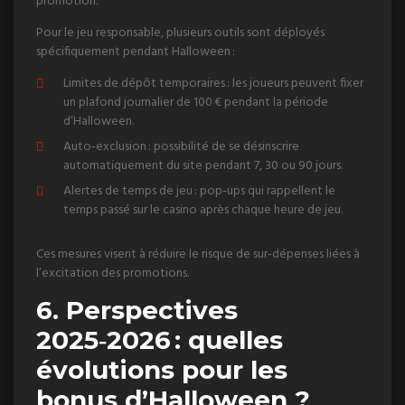
promotion.
Pour le jeu responsable, plusieurs outils sont déployés
spécifiquement pendant Halloween :
Limites de dépôt temporaires : les joueurs peuvent fixer
un plafond journalier de 100 € pendant la période
d’Halloween.
Auto‑exclusion : possibilité de se désinscrire
automatiquement du site pendant 7, 30 ou 90 jours.
Alertes de temps de jeu : pop‑ups qui rappellent le
temps passé sur le casino après chaque heure de jeu.
Ces mesures visent à réduire le risque de sur‑dépenses liées à
l’excitation des promotions.
6. Perspectives
2025‑2026 : quelles
évolutions pour les
bonus d’Halloween ?