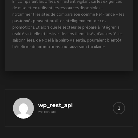
En comparant les offres, en restant vigilant sur les exigences
de mise et en utilisant les ressources disponibles –
notamment les sites de comparaison comme Ps4France – les
passionnés peuvent profiter intelligemment de ces
promotions. Et alors que le secteur se prépare à intégrer la
réalité virtuelle et les live‑dealers thématisés, d’autres fêtes
saisonnières, de Noël à la Saint‑Valentin, pourraient bientôt
bénéficier de promotions tout aussi spectaculaires.
wp_rest_api
wp_rest_api