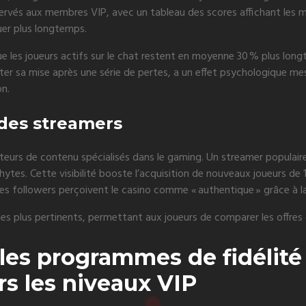
rvés aux membres VIP, avec un tableau des scores affichant les me
ouer plus longtemps.
les joueurs actifs sur le chat restent en moyenne 30 % plus longt
er sa mise après une série de pertes, a un effet psychologique me
on.
 des streamers
teurs de contenu spécialisés dans le gaming. Un streamer populaire p
hytes. Cette visibilité booste l’acquisition de nouveaux joueurs de
 les followers perçoivent le casino comme « authentique » grâce à 
es plus pertinents, permettant aux joueurs de comparer les offres 
 les programmes de fidélité 
rs les niveaux VIP