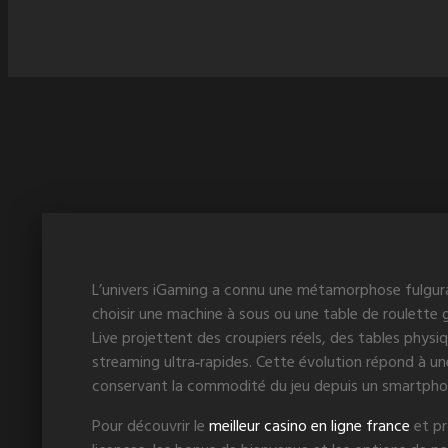
L’univers iGaming a connu une métamorphose fulgurant
choisir une machine à sous ou une table de roulette 
Live projettent des croupiers réels, des tables physi
streaming ultra‑rapides. Cette évolution répond à un
conservant la commodité du jeu depuis un smartphon
Pour découvrir le
meilleur casino en ligne france
et pr