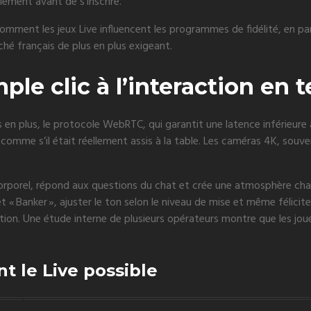
iement avant de s’inscrire.
mment les jeux Live influencent les programmes de fidélité, en parti
hé français de plus en plus exigeant.
mple clic à l’interaction en 
us en plus, le protocole WebRTC, qui garantit une latence inférieure
comme s’il était réellement assis à la table. Les caméras 4K, souv
age corporel, répond aux questions du chat et crée une atmosphère cha
 et « Banker », ajuster le ton selon le niveau de mise et même félici
n. Une étude interne de plusieurs opérateurs montre que les joueu
t le Live possible