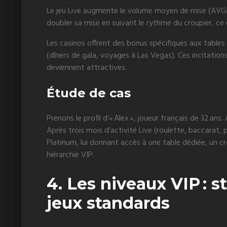
Le jeu Live augmente le volume moyen de mise (AVGR) 
doubler sa mise en suivant le rythme du croupier, ce 
Les casinos offrent des bonus spécifiques aux tables 
(dîners de gala, voyages à Las Vegas). Ces incitations
deviennent attractives.
Étude de cas
Prenons le profil d’« Alex », joueur français de 32 an
Après trois mois d’activité Live (roulette, baccarat, 
Platinum, lui donnant accès à une table dédiée, un 
hiérarchie VIP.
4. Les niveaux VIP : s
jeux standards