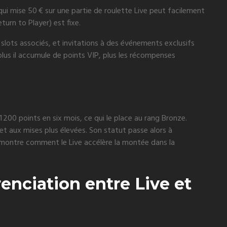
ui mise 50 € sur une partie de roulette Live peut facilement
turn to Player) est fixe.
s slots associés, et invitations à des événements exclusifs
 plus il accumule de points VIP, plus les récompenses
1 200 points en six mois, ce qui le place au rang Bronze.
 et aux mises plus élevées. Son statut passe alors à
n montre comment le Live accélère la montée dans la
renciation entre Live et