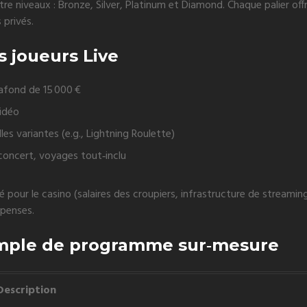
e niveaux : Bronze, Silver, Platinum et Diamond. Chaque palier off
 privés.
s joueurs Live
lafond de 15 000 €
vidéo
es variantes (e.g., Lightning Roulette)
 concert, voyages tout‑inclu
vé pour le casino (salaires des croupiers, infrastructure de stream
épenses.
xemple de programme sur‑mesure
Description