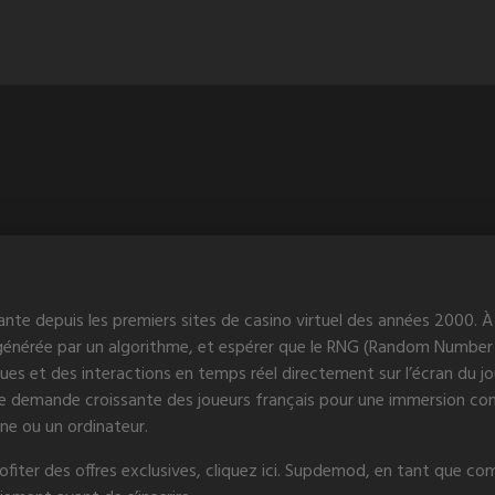
e depuis les premiers sites de casino virtuel des années 2000. À l
générée par un algorithme, et espérer que le RNG (Random Number G
ques et des interactions en temps réel directement sur l’écran du jo
e demande croissante des joueurs français pour une immersion compa
e ou un ordinateur.
ofiter des offres exclusives, cliquez ici. Supdemod, en tant que co