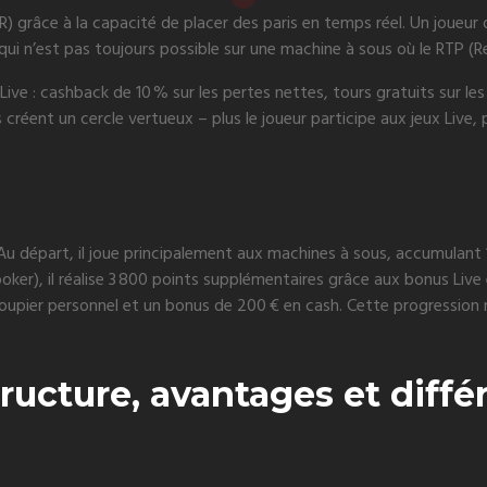
grâce à la capacité de placer des paris en temps réel. Un joueur q
qui n’est pas toujours possible sur une machine à sous où le RTP (Re
Live : cashback de 10 % sur les pertes nettes, tours gratuits sur le
 créent un cercle vertueux – plus le joueur participe aux jeux Live,
s. Au départ, il joue principalement aux machines à sous, accumulant 
poker), il réalise 3 800 points supplémentaires grâce aux bonus Live
croupier personnel et un bonus de 200 € en cash. Cette progressio
tructure, avantages et diffé