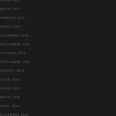
JUNIO 2017
MAYO 2017
FEBRERO 2017
ENERO 2017
DICIEMBRE 2016
NOVIEMBRE 2016
OCTUBRE 2016
SEPTIEMBRE 2016
AGOSTO 2016
JULIO 2016
JUNIO 2016
MAYO 2016
ABRIL 2016
DICIEMBRE 2015