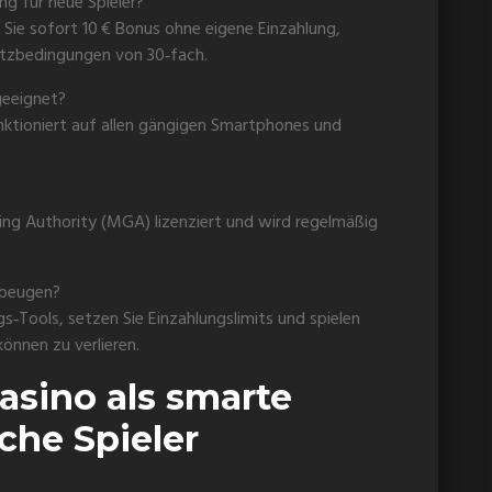
ng für neue Spieler?
n Sie sofort 10 € Bonus ohne eigene Einzahlung,
atzbedingungen von 30‑fach.
geeignet?
nktioniert auf allen gängigen Smartphones und
ing Authority (MGA) lizenziert und wird regelmäßig
rbeugen?
s‑Tools, setzen Sie Einzahlungslimits und spielen
 können zu verlieren.
asino als smarte
che Spieler