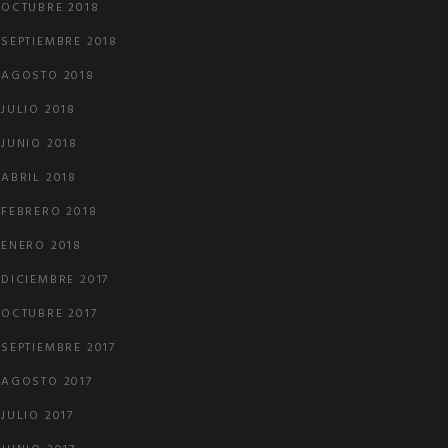
OCTUBRE 2018
SEPTIEMBRE 2018
AGOSTO 2018
JULIO 2018
JUNIO 2018
ABRIL 2018
FEBRERO 2018
ENERO 2018
DICIEMBRE 2017
OCTUBRE 2017
SEPTIEMBRE 2017
AGOSTO 2017
JULIO 2017