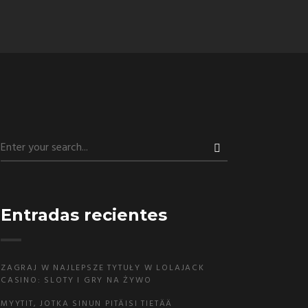
Entradas recientes
ZAGRAJ W NAJLEPSZE TYTUŁY W LOLAJACK
CASINO: SLOTY I GRY NA ŻYWO
MYYTIT, JOTKA SINUN PITÄISI TIETÄÄ