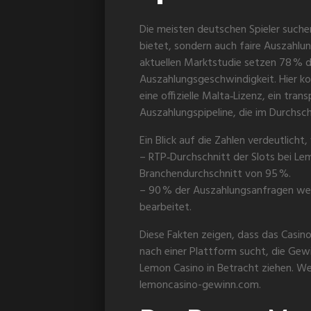
Die meisten deutschen Spieler suchen
bietet, sondern auch faire Auszahlun
aktuellen Marktstudie setzen 78 % d
Auszahlungsgeschwindigkeit. Hier ko
eine offizielle Malta‑Lizenz, ein tr
Auszahlungspipeline, die im Durchsc
Ein Blick auf die Zahlen verdeutlicht
– RTP‑Durchschnitt der Slots bei Lem
Branchendurchschnitt von 95 %.
– 90 % der Auszahlungsanfragen wer
bearbeitet.
Diese Fakten zeigen, dass das Casino 
nach einer Plattform sucht, die Gewi
Lemon Casino in Betracht ziehen. Weite
lemoncasino-gewinn.com.