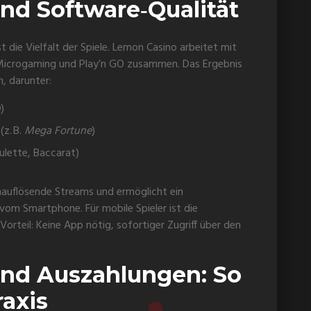
nd Software‑Qualität
t die Vielfalt der Spiele. Lemon Casino arbeitet mit
 Microgaming und Play’n GO zusammen. Das Ergebnis
n, darunter:
a
)
(z. B.
Mega Fortune
)
oulette, Baccarat)
hauflösende Streams und ermöglicht ein
 vom Smartphone. Für mobile Spieler ist die
orteil: Keine App nötig, sofortiger Zugriff über den
und Auszahlungen: So
raxis