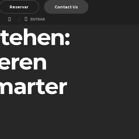
Reservar
Contact Us
ENTRAR
tehen:
seren
marter