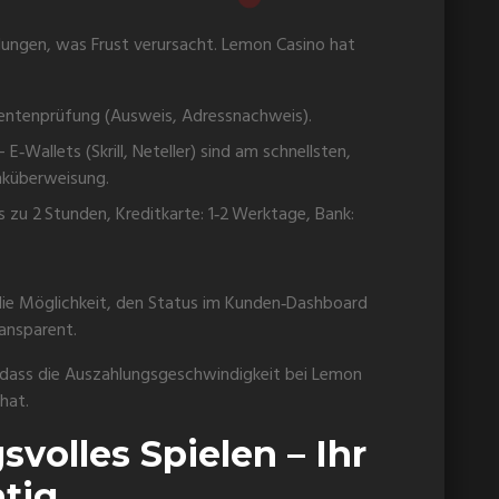
lungen, was Frust verursacht. Lemon Casino hat
mentenprüfung (Ausweis, Adressnachweis).
Wallets (Skrill, Neteller) sind am schnellsten,
nküberweisung.
s zu 2 Stunden, Kreditkarte: 1‑2 Werktage, Bank:
die Möglichkeit, den Status im Kunden‑Dashboard
ransparent.
n, dass die Auszahlungsgeschwindigkeit bei Lemon
hat.
volles Spielen – Ihr
htig