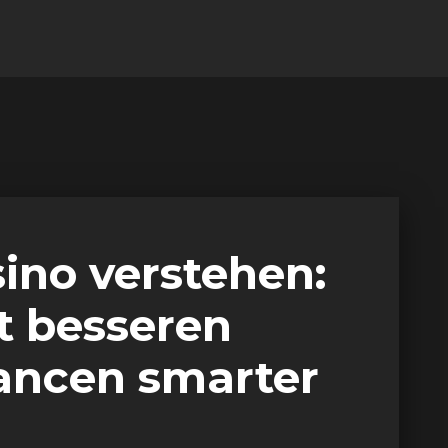
ino verstehen:
t besseren
ncen smarter