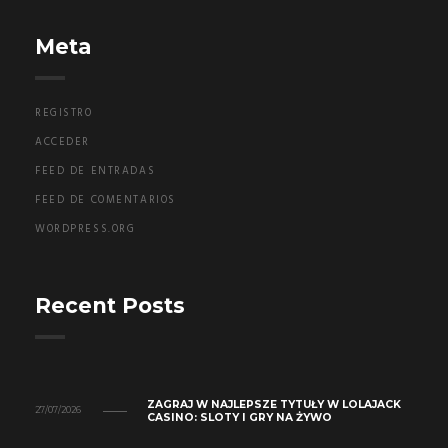
Meta
REGISTRO
ACCEDER
FEED DE ENTRADAS
FEED DE COMENTARIOS
WORDPRESS.ORG
Recent Posts
ZAGRAJ W NAJLEPSZE TYTUŁY W LOLAJACK
27/07/2026
CASINO: SLOTY I GRY NA ŻYWO