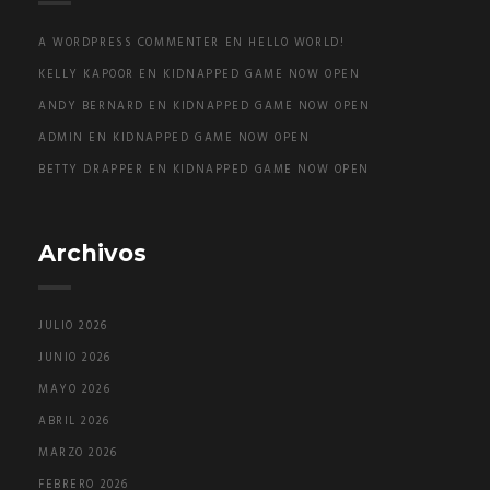
A WORDPRESS COMMENTER
EN
HELLO WORLD!
KELLY KAPOOR
EN
KIDNAPPED GAME NOW OPEN
ANDY BERNARD
EN
KIDNAPPED GAME NOW OPEN
ADMIN
EN
KIDNAPPED GAME NOW OPEN
BETTY DRAPPER
EN
KIDNAPPED GAME NOW OPEN
Archivos
JULIO 2026
JUNIO 2026
MAYO 2026
ABRIL 2026
MARZO 2026
FEBRERO 2026