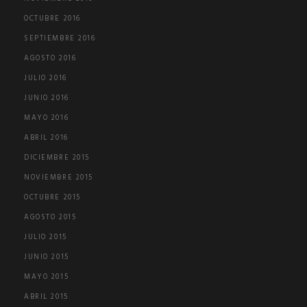
OCTUBRE 2016
SEPTIEMBRE 2016
AGOSTO 2016
JULIO 2016
JUNIO 2016
MAYO 2016
ABRIL 2016
DICIEMBRE 2015
NOVIEMBRE 2015
OCTUBRE 2015
AGOSTO 2015
JULIO 2015
JUNIO 2015
MAYO 2015
ABRIL 2015