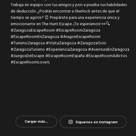
Cargar más...
Síguenos en Instagram