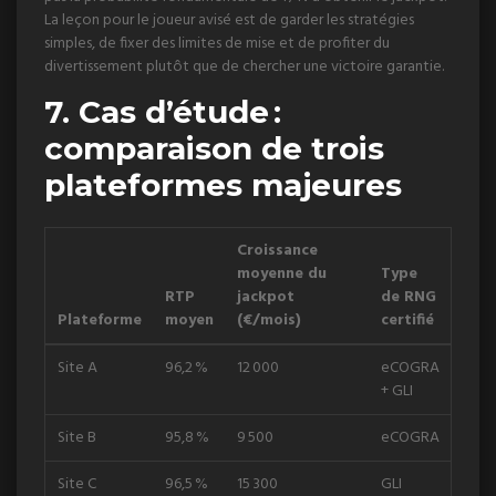
La leçon pour le joueur avisé est de garder les stratégies
simples, de fixer des limites de mise et de profiter du
divertissement plutôt que de chercher une victoire garantie.
7. Cas d’étude :
comparaison de trois
plateformes majeures
Croissance
moyenne du
Type
RTP
jackpot
de RNG
Plateforme
moyen
(€/mois)
certifié
Site A
96,2 %
12 000
eCOGRA
+ GLI
Site B
95,8 %
9 500
eCOGRA
Site C
96,5 %
15 300
GLI