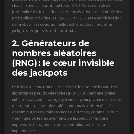
chacune avec une probabilité de 0,5. Si l’on veut calculer la
probabilité d’obtenir deux piles consécutives, on multiplie les
probabilités individuelles : 0,5 × 0,5 = 0,25. Cette multiplication
de probabilités conditionnelles est le socle sur lequel les
jackpots progressifs sont construits.
2. Générateurs de
nombres aléatoires
(RNG) : le cœur invisible
des jackpots
Le RNG est le moteur qui transforme le code en hasard. Les
algorithmes pseudo‑aléatoires (PRNG) utilisent une graine
initiale – souvent l’horloge système – pour produire une suite
de nombres qui semblent aléatoires mais sont en réalité
déterministes. Les vraies sources d’entropie, comme le bruit
thermique ou les mouvements de la souris, offrent une
imprévisibilité supérieure, mais sont plus coûteuses à
implémenter.