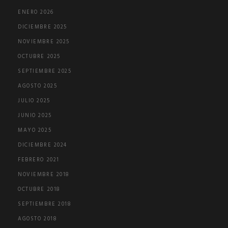
ENERO 2026
DICIEMBRE 2025
NOVIEMBRE 2025
OCTUBRE 2025
SEPTIEMBRE 2025
AGOSTO 2025
JULIO 2025
JUNIO 2025
MAYO 2025
DICIEMBRE 2024
FEBRERO 2021
NOVIEMBRE 2018
OCTUBRE 2018
SEPTIEMBRE 2018
AGOSTO 2018