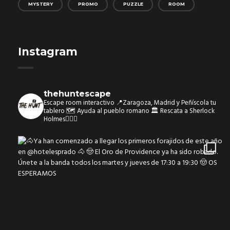
MYSTERY
PROMO
PUZZLE
ROOM
Instagram
thehuntescape
Escape room interactivo
📍Zaragoza, Madrid y Peñíscola tu
tablero 🗺
Ayuda al pueblo romano 🏛
Rescata a Sherlock
Holmes🕵🏻‍♂️