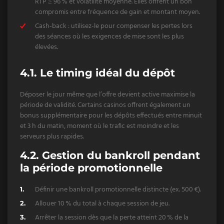
RTP ≥ 96 % et volatilité moyenne. Elles offrent un bon
compromis entre fréquence de gain et montant moyen.
Cash‑back : utilisez-le pour compenser les pertes lors
des séances où les exigences de mise sont les plus
élevées.
4.1. Le timing idéal du dépôt
Déposer le jour même que l’offre devient active maximise la
période de validité. Certains casinos offrent également un
bonus supplémentaire pour les dépôts effectués entre minuit
et 3 h du matin, moment où le trafic est moindre et les
serveurs plus rapides.
4.2. Gestion du bankroll pendant
la période promotionnelle
Définir une bankroll promotionnelle distincte (ex. 500 €).
Allouer 10 % du total à chaque session de jeu.
Arrêter la session dès que la perte atteint 20 % de la