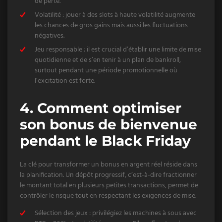
de perte.
Volatilité : jouer à des slots à haute volatilité augmente
les chances de gros gains mais aussi les fluctuations
négatives.
Jeu responsable : il est crucial d’établir une limite de mise
quotidienne et de s’en tenir à un plan de bankroll,
surtout pendant une période promotionnelle où
l’excitation est forte.
4. Comment optimiser
son bonus de bienvenue
pendant le Black Friday
La clé pour transformer un bonus en argent réel réside dans
la planification. Un dépôt progressif, c’est‑à‑dire fractionner
le montant total en plusieurs petites transactions, permet de
contrôler le risque tout en respectant les exigences de mise.
Sélection des jeux : privilégiez les machines à sous avec