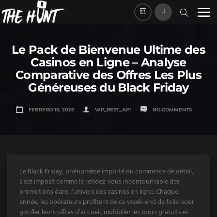
Skip
to
content
Le Pack de Bienvenue Ultime des
Casinos en Ligne – Analyse
Comparative des Offres Les Plus
Généreuses du Black Friday
FEBRERO 16, 2026
WP_REST_API
NO COMMENTS
Le Black Friday, phénomène importé du commerce de détail,
s’est imposé comme le rendez‑vous incontournable des
promotions dans l’univers des casinos en ligne. Chaque
année, les opérateurs profitent de ce week‑end de folie pour
gonfler leurs offres d’accueil, multiplier les tours gratuits et