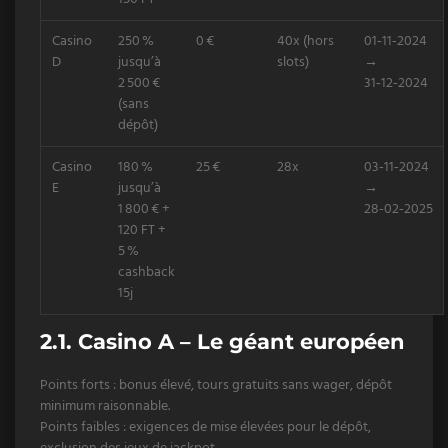
Casino
250 %
0 €
40x (hors
01‑11‑2024
D
jusqu’à
slots)
→
2 500 €
31‑12‑2024
(sans
dépôt)
Casino
180 %
25 €
28x
03‑11‑2024
E
jusqu’à
→
1 800 € +
28‑02‑2025
120 FT +
5 %
cashback
15j
2.1. Casino A – Le géant européen
Points forts : bonus élevé, tours gratuits sans wager, dépôt
minimum raisonnable.
Points faibles : exigences de mise élevées pour le dépôt,