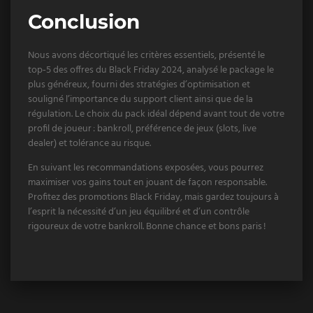
Conclusion
Nous avons décortiqué les critères essentiels, présenté le
top‑5 des offres du Black Friday 2024, analysé le package le
plus généreux, fourni des stratégies d’optimisation et
souligné l’importance du support client ainsi que de la
régulation. Le choix du pack idéal dépend avant tout de votre
profil de joueur : bankroll, préférence de jeux (slots, live
dealer) et tolérance au risque.
En suivant les recommandations exposées, vous pourrez
maximiser vos gains tout en jouant de façon responsable.
Profitez des promotions Black Friday, mais gardez toujours à
l’esprit la nécessité d’un jeu équilibré et d’un contrôle
rigoureux de votre bankroll. Bonne chance et bons paris !