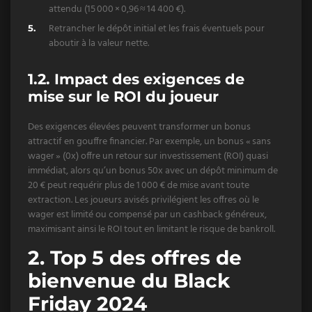
attendu (15 000 × 0,96 ≈ 14 400 €).
Retrancher le dépôt initial et les frais éventuels pour
aboutir à la valeur nette.
1.2. Impact des exigences de
mise sur le ROI du joueur
Des exigences élevées peuvent transformer un bonus
attractif en gouffre financier. Par exemple, un bonus « sans
wager » (0x) offre un retour sur investissement (ROI) quasi
immédiat, alors qu’un bonus 50x avec un dépôt minimum de
20 € peut requérir plus de 1 000 € de mise avant toute
extraction. Les joueurs avisés privilégient les offres où le
wager est limité ou compensé par un cashback généreux,
maximisant ainsi le ROI tout en limitant le risque de bankroll.
2. Top 5 des offres de
bienvenue du Black
Friday 2024