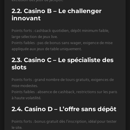
exclusion des jeux de jackpot.
2.2. Casino B – Le challenger
innovant
Points forts : cashback quotidien, dépôt minimum faible,
large sélection de jeux live.
Points faibles : pas de bonus sans wager, exigence de mise
appliquée aux jeux de table uniquement.
2.3. Casino C – Le spécialiste des
slots
Points forts : grand nombre de tours gratuits, exigences de
mise modestes.
Points faibles : absence de cashback, restrictions sur les paris
à haute volatilité.
2.4. Casino D – L’offre sans dépôt
Points forts : bonus gratuit dès l’inscription, idéal pour tester
le site.