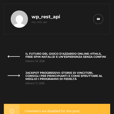
wp_rest_api
wp_rest_api
IL FUTURO DEL GIOCO D’AZZARDO ONLINE: HTML5,
FREE SPIN NATALIZI E UN’ESPERIENZA SENZA CONFINI
febrero 14, 2026
JACKPOT PROGRESSIVI: STORIE DI VINCITORI,
CONSIGLI PER PRINCIPIANTI E COME SFRUTTARE AL
MEGLIO I PROGRAMMI DI FEDELTÀ
febrero 17, 2026
Comments are disabled for this post.