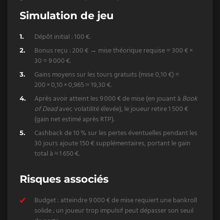
Simulation de jeu
Dépôt initial : 100 €.
Bonus reçu : 200 € → mise théorique requise = 300 € ×
30 = 9 000 €.
Gains moyens sur les tours gratuits (mise 0,10 €) =
200 × 0,10 × 0,965 ≈ 19,30 €.
Après avoir atteint les 9 000 € de mise (en jouant à
Book
of Dead
avec volatilité élevée), le joueur retire 1 500 €
(gain net estimé après RTP).
Cashback de 10 % sur les pertes éventuelles pendant les
30 jours ajoute 150 € supplémentaires, portant le gain
total à ≈ 1 650 €.
Risques associés
Budget : atteindre 9 000 € de mise requiert une bankroll
solide ; un joueur trop impulsif peut dépasser son seuil