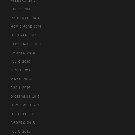
FEBRERO 2017
ENERO 2017
DICIEMBRE 2016
NOVIEMBRE 2016
OCTUBRE 2016
SEPTIEMBRE 2016
AGOSTO 2016
JULIO 2016
JUNIO 2016
MAYO 2016
ABRIL 2016
DICIEMBRE 2015
NOVIEMBRE 2015
OCTUBRE 2015
AGOSTO 2015
JULIO 2015