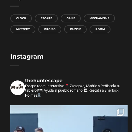
CLOCK
ESCAPE
GAME
MECHANISMS
MYSTERY
PROMO
PUZZLE
ROOM
Instagram
thehuntescape
Escape room interactivo
Zaragoza, Madrid y Peñíscola tu
tablero 🗺
Ayuda al pueblo romano 🏛
Rescata a Sherlock
Holmes