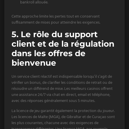
bankroll allouée.
Cette approche limite les pertes tout en conservant
suffisamment de mises pour atteindre les exigences.
5. Le rôle du support
client et de la régulation
dans les offres de
bienvenue
Un service client réactif est indispensable lorsqu’il s’agit de
vérifier un bonus, de clarifier les conditions de retrait ou de
résoudre un différend de mise. Les meilleurs casinos offrent
une assistance 24/7 via chat en direct, email et téléphone,
avec des réponses généralement sous 5 minutes.
La licence de jeu garantit également la protection du joueur.
Les licences de Malte (MGA), de Gibraltar et de Curaçao sont
les plus courantes, chacune avec des exigences de