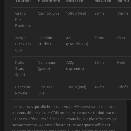
Tournoi
Plateforme
déclarée
mesurée
du HD
Grand
CasinoX Live
1080p (vrai)
38 ms
Vérifié
Prix
Roulette
Mega
LiveSpin
4K
72 ms
Flou
Blackjack
Studios
(pseudo‑HD)
Cup
Poker
Numaparis
720p
30 ms
Réel
Stars
(guide)
(optimisé)
Sprint
Baccarat
EliteDeal
1080p (vrai)
45 ms
Vérifié
Royale
Live
Les tournois qui affichent du « vrai » HD investissent dans des
serveurs dédiés et des CDN premium, ce qui se traduit par des
latences inférieures à 50 ms. En revanche, les plateformes qui
promettent du 4K sans infrastructure adéquate affichent