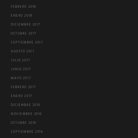
FEBRERO 2018
ENERO 2018
DICIEMBRE 2017
OCTUBRE 2017
SEPTIEMBRE 2017
AGOSTO 2017
JULIO 2017
JUNIO 2017
MAYO 2017
FEBRERO 2017
ENERO 2017
DICIEMBRE 2016
NOVIEMBRE 2016
OCTUBRE 2016
SEPTIEMBRE 2016