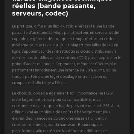
réelles (bande passante,
serveurs, codec)
En pratique, diffuser un flux 4K stable nécessite une bande
passante d’au moins 25 Mbps par utilisateur, un serveur dédié
capable de gérer le décodage en temps réel, et un codec
moderne tel que H.265/HEVC. La plupart des salles de jeu en
ligne s’appuient sur des infrastructures cloud distribuées via
des réseaux de diffusion de contenu (CDN) pour rapprocher le
point d’accès du joueur. Cependant, même les CDN les plus
performants introduisent une latence de 30 à 80 ms, qui se
traduit parfois par un léger décalage entre l’action du
croupier et l’affichage à l’écran.
Le choix du codec a également son importance : le H.264
reste largement utilisé pour sa compatibilité, mais il
consomme davantage de bande passante que le H.265. Ainsi,
offrir du vrai 4K implique des coûts d’hébergement plus
élevés, des licences de codec onéreuses et un besoin
constant de mise à jour du hardware. Beaucoup de
plateformes, afin de réduire les dépenses, diffusent en