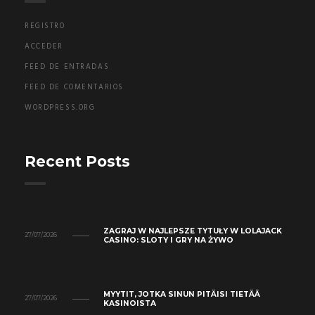
REGISTRO
ACCEDER
FEED DE ENTRADAS
FEED DE COMENTARIOS
WORDPRESS.ORG
Recent Posts
ZAGRAJ W NAJLEPSZE TYTUŁY W LOLAJACK
27/07/2026
CASINO: SLOTY I GRY NA ŻYWO
MYYTIT, JOTKA SINUN PITÄISI TIETÄÄ
27/07/2026
KASINOISTA