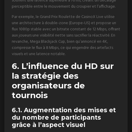
souvent une latence supérieure à 70 ms, créant un décalage
perceptible entre le mouvement du croupier et l’affichage.
Par exemple, le Grand Prix Roulette de CasinoX Live utilise
une architecture à double‑zone (Europe‑US) et propose un
flux 1080p stable avec un bitrate constant de 12 Mbps, offrant
aux joueurs une visibilité nette sans sacrifier la réactivité. En
revanche, Mega Blackjack Cup, bien qu’annoncé en 4K,
compresse le flux à 8 Mbps, ce qui engendre des artefacts
visuels et une latence notable.
6. L’influence du HD sur
la stratégie des
organisateurs de
tournois
6.1. Augmentation des mises et
du nombre de participants
grâce à l’aspect visuel