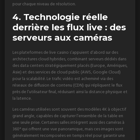
pour chaque niveau de résolution.
4. Technologie réelle
derrière les flux live : des
serveurs aux caméras
Les plateformes de live casino s’appuient d’abord sur des
architectures cloud hybrides, combinant serveurs dédiés dans
des data centers stratégiquement placés (Europe, Amériques,
Asie) et des services de cloud public (AWS, Google Cloud)
pour la scalabilité. Le trafic vidéo est acheminé via des
réseaux de diffusion de contenu (CDN) qui répliquent le flux
près de l’utilisateur final, réduisant ainsi la distance physique et
la latence.
Les caméras utilisées sont souvent des modèles 4K à objectif
grand angle, capables de capturer l’ensemble de la table en
une seule prise. Certaines salles intègrent aussi des caméras à
360° qui offrent une vue panoramique, mais ces images sont
généralement recomposées en temps réel pour garantir une