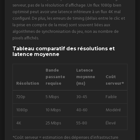
serveur, pas de la résolution d’affichage. Un flux 1080p bien
optimisé peut avoir une latence inférieure à un flux 4K mal
configuré. De plus, les erreurs de timing (délais entre le clic et
la prise en compte de la mise) sont souvent liées aux
algorithmes de synchronisation du jeu, non au nombre de
pixels affichés.
Tableau comparatif des résolutions et
latence moyenne
Bande
Latence
passante
moyenne
Coût
Résolution
requise
(ms)
serveur*
720p
5 Mbps
30‑45
Faible
1080p
10 Mbps
40‑60
Modéré
4K
25 Mbps
55‑80
Élevé
*Coût serveur = estimation des dépenses d’infrastructure