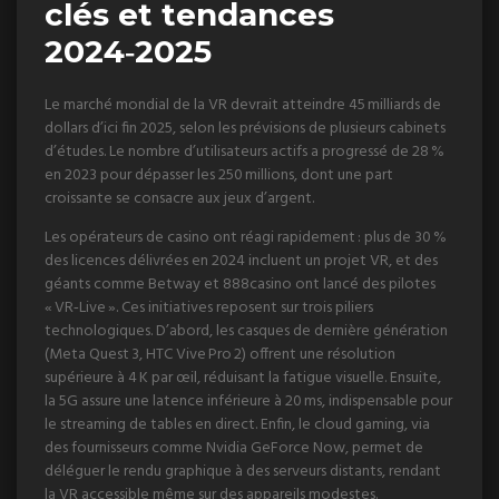
clés et tendances
2024‑2025
Le marché mondial de la VR devrait atteindre 45 milliards de
dollars d’ici fin 2025, selon les prévisions de plusieurs cabinets
d’études. Le nombre d’utilisateurs actifs a progressé de 28 %
en 2023 pour dépasser les 250 millions, dont une part
croissante se consacre aux jeux d’argent.
Les opérateurs de casino ont réagi rapidement : plus de 30 %
des licences délivrées en 2024 incluent un projet VR, et des
géants comme Betway et 888casino ont lancé des pilotes
« VR‑Live ». Ces initiatives reposent sur trois piliers
technologiques. D’abord, les casques de dernière génération
(Meta Quest 3, HTC Vive Pro 2) offrent une résolution
supérieure à 4 K par œil, réduisant la fatigue visuelle. Ensuite,
la 5G assure une latence inférieure à 20 ms, indispensable pour
le streaming de tables en direct. Enfin, le cloud gaming, via
des fournisseurs comme Nvidia GeForce Now, permet de
déléguer le rendu graphique à des serveurs distants, rendant
la VR accessible même sur des appareils modestes.