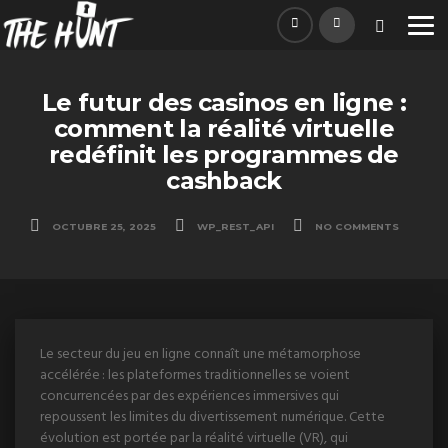
Skip
to
content
Le futur des casinos en ligne :
comment la réalité virtuelle
redéfinit les programmes de
cashback
OCTUBRE 25, 2025
WP_REST_API
NO COMMENTS
Le secteur du jeu en ligne connaît une métamorphose
accélérée : les plateformes traditionnelles se voient
concurrencées par des expériences immersives qui
repoussent les limites du divertissement numérique. Cette
évolution est portée par la réalité virtuelle (VR), qui