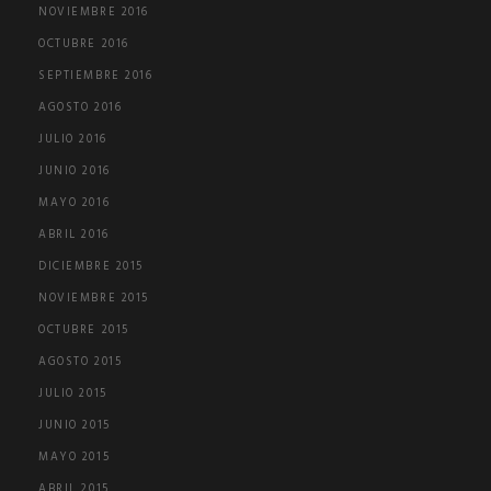
NOVIEMBRE 2016
OCTUBRE 2016
SEPTIEMBRE 2016
AGOSTO 2016
JULIO 2016
JUNIO 2016
MAYO 2016
ABRIL 2016
DICIEMBRE 2015
NOVIEMBRE 2015
OCTUBRE 2015
AGOSTO 2015
JULIO 2015
JUNIO 2015
MAYO 2015
ABRIL 2015