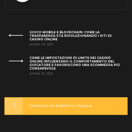
GIOCO MOBILE E BLOCKCHAIN: COME LA
TRASPARENZA STA RIVOLUZIONANDO I SITI DI
CASINÒ ONLINE
octubre 24, 2025
COME LE IMPOSTAZIONI DI LIMITE NEI CASINÒ
ONLINE INFLUENZANO IL COMPORTAMENTO DEL
GIOCATORE E FAVORISCONO UNA SCOMMESSA PIÙ
CONSAPEVOLE
octubre 26, 2025
Comments are disabled for this post.