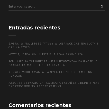
Entradas recientes
ZAGRAJ W NAJLEPSZE TYTUŁY W LOLAJACK CASINO: SLOTY I
GRY NA ŻYWO
MYYTIT, JOTKA SINUN PITÄISI TIETÄÄ KASINOISTA
BONUKSET JA TARJOUKSET MITEN HYÖDYNTÄÄ KASINOEDUT
PARHAALLA MAHDOLLISELLA TAVALLA
YOUWIN MOBIL AVANTAJLARIYLA KESINTISIZ GAMBLING
HEYECANI
РАБОЧЕЕ ЗЕРКАЛО CAT CASINO: ОТКРОЙТЕ ДВЕРИ В МИР
ЭКСКЛЮЗИВНЫХ РАЗВЛЕЧЕНИЙ!
Comentarios recientes