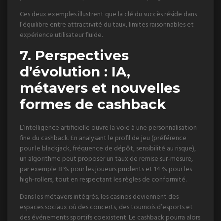
Ces deux exemples illustrent que la clé du succès réside dans
l’équilibre entre attractivité du taux, limites raisonnables et
expérience utilisateur fluide.
7. Perspectives
d’évolution : IA,
métavers et nouvelles
formes de cashback
L’intelligence artificielle ouvre la voie à une personnalisation
fine du cashback. En analysant le profil de jeu (préférence
pour le blackjack, fréquence de dépôt, sensibilité au risque),
un algorithme peut proposer un taux de remise sur‑mesure,
par exemple 8 % pour les joueurs prudents et 14 % pour les
high‑rollers, tout en respectant les règles de conformité.
Dans les métavers intégrés, les casinos deviennent des
espaces sociaux où des concerts, des tournois d’esports et
des événements sportifs coexistent. Le cashback pourra alors