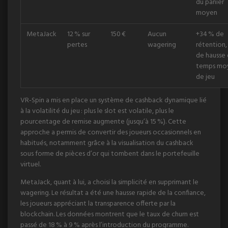
du panier
moyen
MetaJack
12 % sur
150 €
Aucun
+34 % de
pertes
wagering
rétention,
de hausse 
temps mo
de jeu
VR‑Spin a mis en place un système de cashback dynamique lié
à la volatilité du jeu : plus le slot est volatile, plus le
pourcentage de remise augmente (jusqu’à 15 %). Cette
approche a permis de convertir des joueurs occasionnels en
habitués, notamment grâce à la visualisation du cashback
sous forme de pièces d’or qui tombent dans le portefeuille
virtuel.
MetaJack, quant à lui, a choisi la simplicité en supprimant le
wagering. Le résultat a été une hausse rapide de la confiance,
les joueurs appréciant la transparence offerte par la
blockchain. Les données montrent que le taux de churn est
passé de 18 % à 9 % après l’introduction du programme.