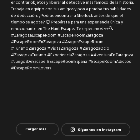
Cargar más...
Síguenos en Instagram