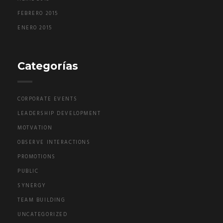
FEBRERO 2015
ENERO 2015
Categorías
CORPORATE EVENTS
LEADERSHIP DEVELOPMENT
MOTVATION
OBSERVE INTERACTIONS
PROMOTIONS
PUBLIC
SYNERGY
TEAM BUILDING
UNCATEGORIZED