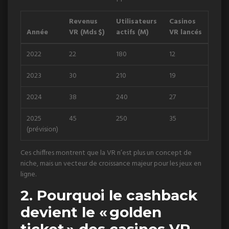
Revenus
Utilisateurs
Casinos
Année
VR (Mds $)
actifs (M)
VR lancés
2022
22
180
12
2023
30
210
19
2024
38
240
27
2025
45
250
35
(prévision)
Ces chiffres montrent que la VR n’est plus un concept de
niche, mais un vecteur de croissance majeur pour les jeux en
ligne.
2. Pourquoi le cashback
devient le « golden