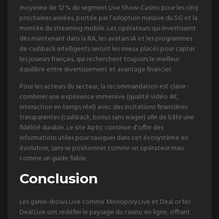
moyenne de 12 % du segment Live Show‑Casino pour les cinq
prochaines années, portée par l’adoption massive du 5G et la
montée du streaming mobile. Les opérateurs qui investissent
dès maintenant dans la RA, les avatars IA et les programmes
de cashback intelligents seront les mieux placés pour capter
les joueurs français, qui recherchent toujours le meilleur
équilibre entre divertissement et avantage financier.
Pour les acteurs du secteur, la recommandation est claire :
combiner une expérience immersive (qualité vidéo 4K,
interaction en temps réel) avec des incitations financières
transparentes (cashback, bonus sans wager) afin de bâtir une
fidélité durable. Le site Aptic continue d’offrir des
informations utiles pour naviguer dans cet écosystème en
évolution, sans se positionner comme un opérateur mais
comme un guide fiable.
Conclusion
Les game‑shows Live comme Monopoly Live et Deal or No
Deal Live ont redéfini le paysage du casino en ligne, offrant