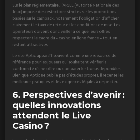
Sur le plan réglementaire, l’ARJEL (Autorité Nationale des
Jeux) impose des restrictions strictes sur les promotions
basées sur le cashback, notamment l’obligation d’afficher
clairement le taux de retour et les conditions de mise. Les
opérateurs doivent donc veiller à ce que leurs offres
respectent le cadre du « casino en ligne france » tout en
restant attractives.
Le site Aptic apparaît souvent comme une ressource de
référence pour les joueurs qui souhaitent vérifier la
conformité d’une offre ou comparer les bonus disponibles.
Bien que Aptic ne publie pas d’études propres, il recense les
meilleures pratiques et les exigences légales à respecter.
6. Perspectives d’avenir :
quelles innovations
attendent le Live
Casino ?