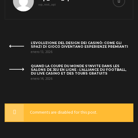
wp_rest_api
L’EVOLUZIONE DEL DESIGN DEI CASINÒ: COME GLI
SPAZI DI GIOCO DIVENTANO ESPERIENZE PREMIANTI
enero 13, 2026
QUAND LA COUPE DU MONDE S’INVITE DANS LES
SALONS DE JEU EN LIGNE : L’ALLIANCE DU FOOTBALL,
DU LIVE CASINO ET DES TOURS GRATUITS
enero 14, 2026
Comments are disabled for this post.