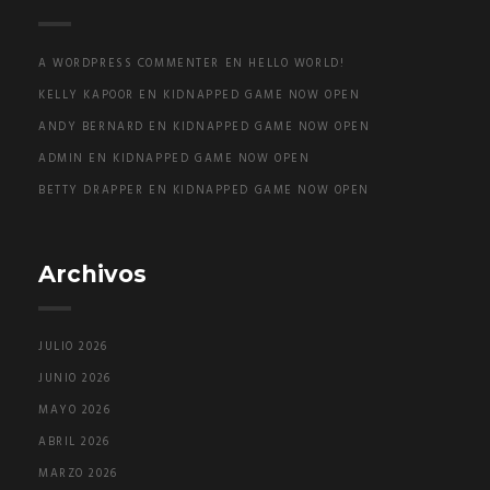
A WORDPRESS COMMENTER
EN
HELLO WORLD!
KELLY KAPOOR
EN
KIDNAPPED GAME NOW OPEN
ANDY BERNARD
EN
KIDNAPPED GAME NOW OPEN
ADMIN
EN
KIDNAPPED GAME NOW OPEN
BETTY DRAPPER
EN
KIDNAPPED GAME NOW OPEN
Archivos
JULIO 2026
JUNIO 2026
MAYO 2026
ABRIL 2026
MARZO 2026