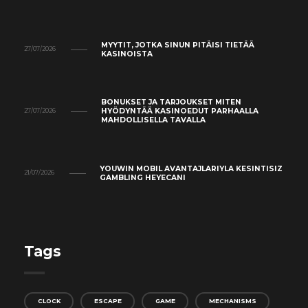
MYYTIT, JOTKA SINUN PITÄISI TIETÄÄ
27/07/2026
KASINOISTA
BONUKSET JA TARJOUKSET MITEN
HYÖDYNTÄÄ KASINOEDUT PARHAALLA
27/07/2026
MAHDOLLISELLA TAVALLA
YOUWIN MOBIL AVANTAJLARIYLA KESINTISIZ
21/07/2026
GAMBLING HEYECANI
Tags
CLOCK
ESCAPE
GAME
MECHANISMS