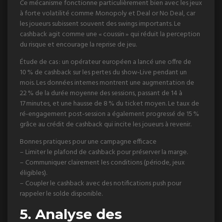
Ce mécanisme fonctionne particulièrement bien avec les jeux
à forte volatilité comme Monopoly et Deal or No Deal, car
les joueurs subissent souvent des swings importants. Le
cashback agit comme une « coussin » qui réduit la perception
du risque et encourage la reprise de jeu.
Étude de cas : un opérateur européen a lancé une offre de
10 % de cashback sur les pertes du show‑Live pendant un
mois. Les données internes montrent une augmentation de
22 % de la durée moyenne des sessions, passant de 14 à
17 minutes, et une hausse de 8 % du ticket moyen. Le taux de
ré‑engagement post‑session a également progressé de 15 %
grâce au crédit de cashback qui incite les joueurs à revenir.
Bonnes pratiques pour une campagne efficace
– Limiter le plafond de cashback pour préserver la marge.
– Communiquer clairement les conditions (période, jeux
éligibles).
– Coupler le cashback avec des notifications push pour
rappeler le solde disponible.
5. Analyse des