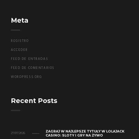
Meta
REGISTRO
ACCEDER
FEED DE ENTRADAS
FEED DE COMENTARIOS
WORDPRESS.ORG
Recent Posts
ZAGRAJ W NAJLEPSZE TYTUŁY W LOLAJACK
27/07/2026
CASINO: SLOTY I GRY NA ŻYWO