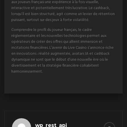
aux joueurs français une expérience à la fois visuelle,
interactive et potentiellement très lucrative. Le cashback,
lorsqu’il est bien structuré, agit comme un levier de rétention
puissant, surtout sur des jeux à forte volatilité.
Comprendre le profil du joueur français, le cadre
réglementaire et les nouvelles technologies permet aux
opérateurs de créer des offres qui allient immersion et
incitations financières. L’avenir du Live Casino s’annonce riche
en innovations : réalité augmentée, avatars IA et cashback
dynamique ne sont que le début d’une nouvelle ère où le
divertissement et la stratégie financière cohabitent
harmonieusement.
wp_rest_api