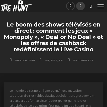
Skip
to
content
Le boom des shows télévisés en
direct : comment les jeux «
Monopoly », « Deal or No Deal » et
les offres de cashback
redéfinissent le Live Casino
ENERO 14, 2026
WP_REST_API
NO COMMENTS
Le monde du casino en ligne connaît une mutation
spectaculaire : les tables classiques cèdent progressivement
la place à des formats inspirés des grands game‑shows
télévisés. Cette évolution n’est pas le fruit du hasard ; elle