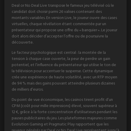
Deal or No Deal Live transpose le fameux jeu télévisé où le
candidat doit choisir parmi 26 valises contenant des
montants variables. En version Live, le joueur ouvre des cases
virtuelles, chaque révélation étant commentée par un
présentateur qui propose une offre du « banquier ». Le joueur
doit alors décider d’accepter l’offre ou de poursuivre la
découverte.
Le facteur psychologique est central : la montée de la
tension à chaque case ouverte, la peur de perdre un gain
potentiel, et l’influence du présentateur qui utilise le ton de
la télévision pour accentuer le suspense. Cette dynamique
crée une expérience de haute volatilité, avec un RTP moyen
de 94 % mais des gains pouvant atteindre plusieurs dizaines
de milliers d’euros.
Du point de vue économique, les casinos tirent profit d’un
CPM (coût pour mille impressions) élevé, souvent supérieur à
12 €, grâce à la forte concentration d’utilisateurs pendant les
pauses publicitaires du jeu. Les plateformes majeures comme
Evolution Gaming et Pragmatic Play rapportent que les
revenus générés par Deal or No Deal Live représentent jusqu’à