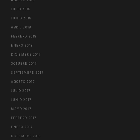
AGOSTO 2018
JULIO 2018
JUNIO 2018
ABRIL 2018
FEBRERO 2018
ENERO 2018
DICIEMBRE 2017
OCTUBRE 2017
SEPTIEMBRE 2017
AGOSTO 2017
JULIO 2017
JUNIO 2017
MAYO 2017
FEBRERO 2017
ENERO 2017
DICIEMBRE 2016