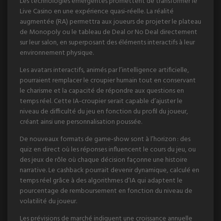
Les technologies émergentes promettent de transformer le
Live Casino en une expérience quasi‑réelle. La réalité
augmentée (RA) permettra aux joueurs de projeter le plateau
de Monopoly ou le tableau de Deal or No Deal directement
sur leur salon, en superposant des éléments interactifs à leur
environnement physique.
Les avatars interactifs, animés par l’intelligence artificielle,
pourraient remplacer le croupier humain tout en conservant
le charisme et la capacité de répondre aux questions en
temps réel. Cette IA‑croupier serait capable d’ajuster le
niveau de difficulté du jeu en fonction du profil du joueur,
créant ainsi une personnalisation poussée.
De nouveaux formats de game‑show sont à l’horizon : des
quiz en direct où les réponses influencent le cours du jeu, ou
des jeux de rôle où chaque décision façonne une histoire
narrative. Le cashback pourrait devenir dynamique, calculé en
temps réel grâce à des algorithmes d’IA qui adaptent le
pourcentage de remboursement en fonction du niveau de
volatilité du joueur.
Les prévisions de marché indiquent une croissance annuelle