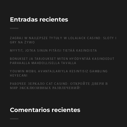
Entradas recientes
ZAGRAJ W NAJLEPSZE TYTUŁY W LOLAJACK CASINO: SLOTY I
GRY NA ŻYWO
MYYTIT, JOTKA SINUN PITÄISI TIETÄÄ KASINOISTA
BONUKSET JA TARJOUKSET MITEN HYÖDYNTÄÄ KASINOEDUT
PARHAALLA MAHDOLLISELLA TAVALLA
YOUWIN MOBIL AVANTAJLARIYLA KESINTISIZ GAMBLING
HEYECANI
РАБОЧЕЕ ЗЕРКАЛО CAT CASINO: ОТКРОЙТЕ ДВЕРИ В
МИР ЭКСКЛЮЗИВНЫХ РАЗВЛЕЧЕНИЙ!
Comentarios recientes