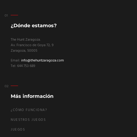
¿Dónde estamos?
The Hunt Zaragoza.
Av. Francisco de Goya 72, 9
Zaragoza, 50005
Email:
info@thehuntzaragoza.com
Tel: 644 753 689
Más información
¿CÓMO FUNCIONA?
NUESTROS JUEGOS
JUEGOS