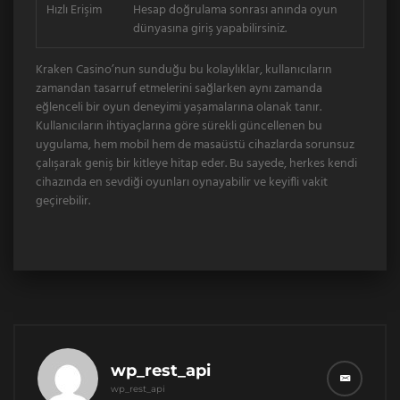
Hızlı Erişim
Hesap doğrulama sonrası anında oyun
dünyasına giriş yapabilirsiniz.
Kraken Casino’nun sunduğu bu kolaylıklar, kullanıcıların
zamandan tasarruf etmelerini sağlarken aynı zamanda
eğlenceli bir oyun deneyimi yaşamalarına olanak tanır.
Kullanıcıların ihtiyaçlarına göre sürekli güncellenen bu
uygulama, hem mobil hem de masaüstü cihazlarda sorunsuz
çalışarak geniş bir kitleye hitap eder. Bu sayede, herkes kendi
cihazında en sevdiği oyunları oynayabilir ve keyifli vakit
geçirebilir.
wp_rest_api
wp_rest_api