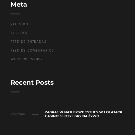
Meta
REGISTRO
ACCEDER
FEED DE ENTRADAS
FEED DE COMENTARIOS
WORDPRESS.ORG
Recent Posts
ZAGRAJ W NAJLEPSZE TYTUŁY W LOLAJACK
27/07/2026
CASINO: SLOTY I GRY NA ŻYWO