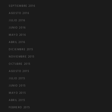
SEPTIEMBRE 2016
AGOSTO 2016
JULIO 2016
JUNIO 2016
MAYO 2016
ABRIL 2016
DICIEMBRE 2015
NOVIEMBRE 2015
OCTUBRE 2015
AGOSTO 2015
JULIO 2015
JUNIO 2015
MAYO 2015
ABRIL 2015
FEBRERO 2015