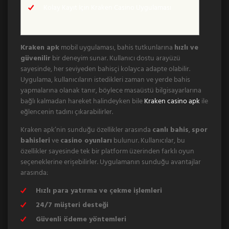
Kolay Kayıt İçin Kraken Casino Uygulaması
Kraken apk
mobil uygulaması, bahis tutkunlarına
hızlı ve
güvenilir
bir deneyim sunar. Kullanıcı dostu arayüzü
sayesinde, her seviyeden bahisçi kolayca adapte olabilir.
Uygulama, kullanıcıların istedikleri zaman ve yerde bahis
yapmalarına olanak tanır, böylece masaüstü bilgisayarlarına
bağlı kalmadan hareket halindeyken bile
Kraken casino apk
ile
eğlencenin tadını çıkarabilirler.
Kraken apk’nin sunduğu özellikler arasında
canlı bahis
,
spor
bahisleri
ve
casino oyunları
bulunur. Kullanıcılar, bu
özellikler sayesinde tek bir platform üzerinden farklı oyun
seçeneklerine erişebilirler. Uygulamanın sunduğu avantajlar
arasında:
Hızlı para yatırma ve çekme işlemleri
24/7 müşteri desteği
Güvenli ödeme yöntemleri