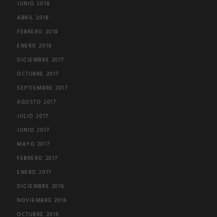
JUNIO 2018
ABRIL 2018
FEBRERO 2018
ENERO 2018
DICIEMBRE 2017
OCTUBRE 2017
SEPTIEMBRE 2017
AGOSTO 2017
JULIO 2017
JUNIO 2017
MAYO 2017
FEBRERO 2017
ENERO 2017
DICIEMBRE 2016
NOVIEMBRE 2016
OCTUBRE 2016