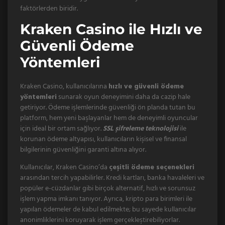
faktörlerden biridir.
Kraken Casino ile Hızlı ve
Güvenli Ödeme
Yöntemleri
Kraken Casino, kullanıcılarına
hızlı ve güvenli ödeme
yöntemleri
sunarak oyun deneyimini daha da cazip hale
getiriyor. Ödeme işlemlerinde güvenliği ön planda tutan bu
platform, hem yeni başlayanlar hem de deneyimli oyuncular
için ideal bir ortam sağlıyor.
SSL şifreleme teknolojisi
ile
korunan ödeme altyapısı, kullanıcıların kişisel ve finansal
bilgilerinin güvenliğini garanti altına alıyor.
Kullanıcılar, Kraken Casino’da
çeşitli ödeme seçenekleri
arasından tercih yapabilirler. Kredi kartları, banka havaleleri ve
popüler e-cüzdanlar gibi birçok alternatif, hızlı ve sorunsuz
işlem yapma imkanı tanıyor. Ayrıca, kripto para birimleri ile
yapılan ödemeler de kabul edilmekte; bu sayede kullanıcılar
anonimliklerini koruyarak işlem gerçekleştirebiliyorlar.