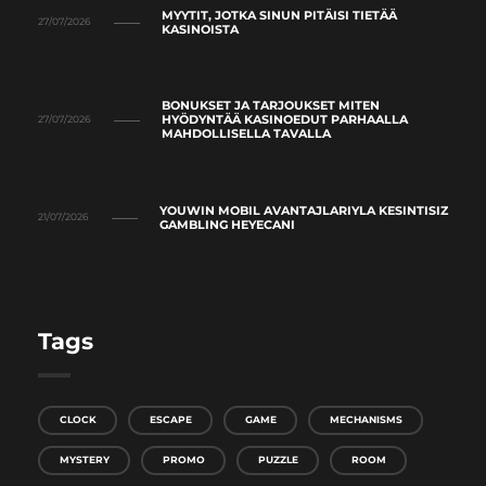
MYYTIT, JOTKA SINUN PITÄISI TIETÄÄ
27/07/2026
KASINOISTA
BONUKSET JA TARJOUKSET MITEN
HYÖDYNTÄÄ KASINOEDUT PARHAALLA
27/07/2026
MAHDOLLISELLA TAVALLA
YOUWIN MOBIL AVANTAJLARIYLA KESINTISIZ
21/07/2026
GAMBLING HEYECANI
Tags
CLOCK
ESCAPE
GAME
MECHANISMS
MYSTERY
PROMO
PUZZLE
ROOM