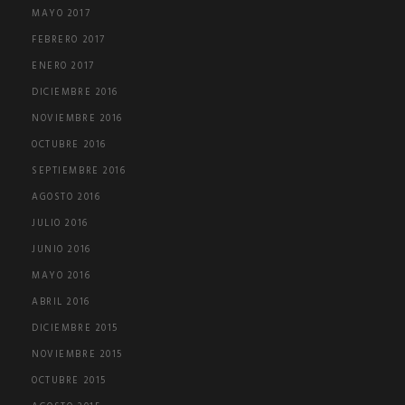
MAYO 2017
FEBRERO 2017
ENERO 2017
DICIEMBRE 2016
NOVIEMBRE 2016
OCTUBRE 2016
SEPTIEMBRE 2016
AGOSTO 2016
JULIO 2016
JUNIO 2016
MAYO 2016
ABRIL 2016
DICIEMBRE 2015
NOVIEMBRE 2015
OCTUBRE 2015