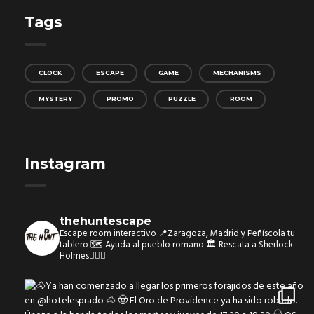
Tags
CLOCK
ESCAPE
GAME
MECHANISMS
MYSTERY
PROMO
PUZZLE
ROOM
Instagram
thehuntescape
Escape room interactivo
📍Zaragoza, Madrid y Peñíscola tu
tablero 🗺
Ayuda al pueblo romano 🏛
Rescata a Sherlock
Holmes🕵🏻‍♂️