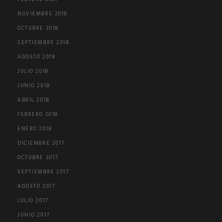
NOVIEMBRE 2018
OCTUBRE 2018
SEPTIEMBRE 2018
AGOSTO 2018
JULIO 2018
JUNIO 2018
ABRIL 2018
FEBRERO 2018
ENERO 2018
DICIEMBRE 2017
OCTUBRE 2017
SEPTIEMBRE 2017
AGOSTO 2017
JULIO 2017
JUNIO 2017