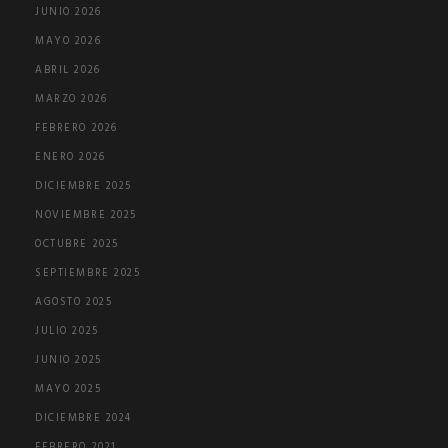
JUNIO 2026
MAYO 2026
ABRIL 2026
MARZO 2026
FEBRERO 2026
ENERO 2026
DICIEMBRE 2025
NOVIEMBRE 2025
OCTUBRE 2025
SEPTIEMBRE 2025
AGOSTO 2025
JULIO 2025
JUNIO 2025
MAYO 2025
DICIEMBRE 2024
FEBRERO 2021