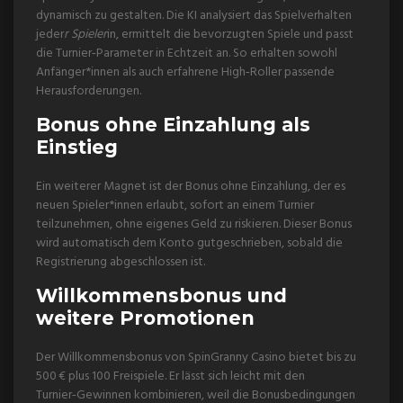
dynamisch zu gestalten. Die KI analysiert das Spielverhalten
jeder
r Spieler
in, ermittelt die bevorzugten Spiele und passt
die Turnier‑Parameter in Echtzeit an. So erhalten sowohl
Anfänger*innen als auch erfahrene High‑Roller passende
Herausforderungen.
Bonus ohne Einzahlung als
Einstieg
Ein weiterer Magnet ist der Bonus ohne Einzahlung, der es
neuen Spieler*innen erlaubt, sofort an einem Turnier
teilzunehmen, ohne eigenes Geld zu riskieren. Dieser Bonus
wird automatisch dem Konto gutgeschrieben, sobald die
Registrierung abgeschlossen ist.
Willkommensbonus und
weitere Promotionen
Der Willkommensbonus von SpinGranny Casino bietet bis zu
500 € plus 100 Freispiele. Er lässt sich leicht mit den
Turnier‑Gewinnen kombinieren, weil die Bonusbedingungen