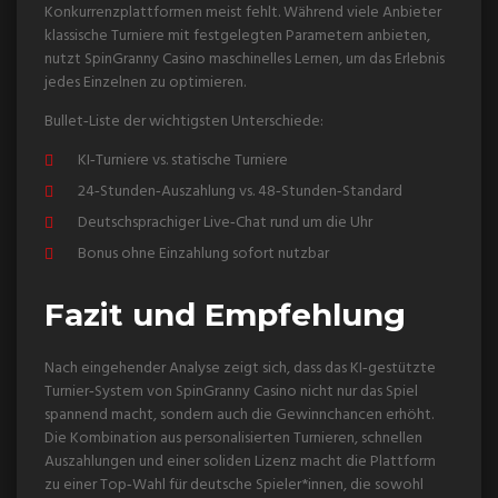
Konkurrenzplattformen meist fehlt. Während viele Anbieter
klassische Turniere mit festgelegten Parametern anbieten,
nutzt SpinGranny Casino maschinelles Lernen, um das Erlebnis
jedes Einzelnen zu optimieren.
Bullet‑Liste der wichtigsten Unterschiede:
KI‑Turniere vs. statische Turniere
24‑Stunden‑Auszahlung vs. 48‑Stunden‑Standard
Deutschsprachiger Live‑Chat rund um die Uhr
Bonus ohne Einzahlung sofort nutzbar
Fazit und Empfehlung
Nach eingehender Analyse zeigt sich, dass das KI‑gestützte
Turnier‑System von SpinGranny Casino nicht nur das Spiel
spannend macht, sondern auch die Gewinnchancen erhöht.
Die Kombination aus personalisierten Turnieren, schnellen
Auszahlungen und einer soliden Lizenz macht die Plattform
zu einer Top‑Wahl für deutsche Spieler*innen, die sowohl