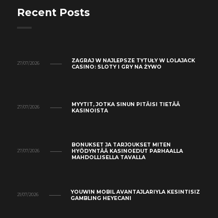
Recent Posts
ZAGRAJ W NAJLEPSZE TYTUŁY W LOLAJACK
27/07/2026
CASINO: SLOTY I GRY NA ŻYWO
MYYTIT, JOTKA SINUN PITÄISI TIETÄÄ
27/07/2026
KASINOISTA
BONUKSET JA TARJOUKSET MITEN
HYÖDYNTÄÄ KASINOEDUT PARHAALLA
27/07/2026
MAHDOLLISELLA TAVALLA
YOUWIN MOBIL AVANTAJLARIYLA KESINTISIZ
21/07/2026
GAMBLING HEYECANI