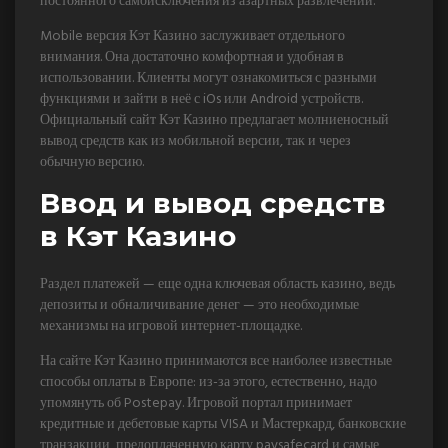
постоянного самоисключения из азартных развлечений.
Mobile версия Кэт Казино заслуживает отдельного
внимания. Она достаточно комфортная и удобная в
использовании. Клиенты могут ознакомиться с разными
функциями и зайти в неё с iOs или Android устройств.
Официальный сайт Кэт Казино предлагает молниеносный
вывод средств как из мобильной версии, так и через
обычную версию.
Ввод и вывод средств
в Кэт Казино
Раздел платежей — еще одна ключевая область казино, ведь
депозиты и обналичивание денег — это необходимые
механизмы на игровой интернет-площадке.
На сайте Кэт Казино принимаются все наиболее известные
способы оплаты в Европе: из-за этого, естественно, надо
упомянуть об Postepay. Игровой портал принимает
кредитные и дебетовые карты VISA и Мастеркард, банковские
транзакции, предоплаченную карту paysafecard и самые