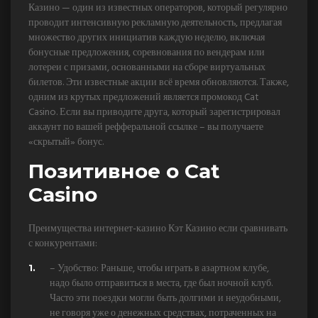
Казино — один из известных операторов, который регулярно
проводит интенсивную рекламную деятельность, предлагая
множество других инициатив каждую неделю, включая
бонусные предложения, соревнования по вендерам или
лотереи с призами, основанными на сборе виртуальных
билетов. Эти известные акции всё время обновляются. Также,
одним из крутых предложений является промокод Cat
Casino. Если вы приводите друга, который зарегистрировал
аккаунт по вашей рефферальной ссылке – вы получаете
«скрытый» бонус.
Позитивное о Cat
Casino
Преимущества интернет-казино Кэт Казино если сравнивать
с конкурентами:
– Удобство: Раньше, чтобы играть в азартном клубе,
надо было отправиться в места, где был ночной клуб.
Часто эти поездки могли быть долгими и неудобными,
не говоря уже о денежных средствах, потраченных на