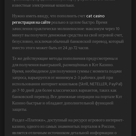
известные электронные кошельки.
Нужно иметь ввиду, что пополнить счет
cat casino
регистрация на сайте
реально в целом быстро. Время
зачисления практически молниеносное: максимум через 10
минут вы получите денежные средства на свой игровой счет,
безусловно, исключая обычный банковский перевод, который
вместо этого может быть от 24 до 72 часов.
Те же действующие методы пополнения предусмотрены и
для получения выигрышей, размещённых в Кэт Казино.
Время, необходимое для получения суммы с момента подачи
запроса, варьируется от минимум 2-3 рабочих дней при
использовании интернет кошельков (Skrill, NETELLER, PayPal)
до 7-10 дней для более классических вариантов, таких как
банковский перевод. Все денежные операции на портале Кэт
Казино быстрые и обладают дополнительной функцией
защиты.
Раздел «Платежи», доступный на ресурсе игрового интернет-
казино, одного из самых знаменитых порталов в России,
является отличным источником детальной информации о