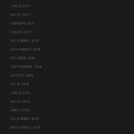
JUNIO 2017
MAYO 2017
FEBRERO 2017
ENERO 2017
DICIEMBRE 2016
NOVIEMBRE 2016
OCTUBRE 2016
SEPTIEMBRE 2016
AGOSTO 2016
JULIO 2016
JUNIO 2016
MAYO 2016
ABRIL 2016
DICIEMBRE 2015
NOVIEMBRE 2015