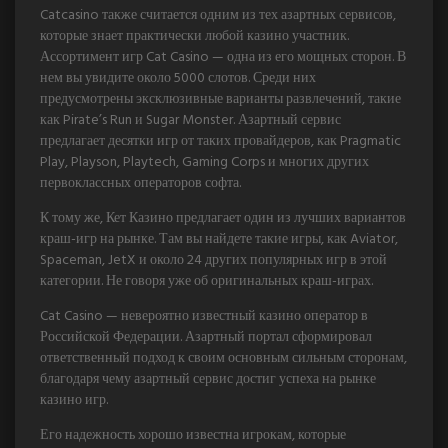
Catcasino также считается одним из тех азартных сервисов,
которые знает практически любой казино участник.
Ассортимент игр Cat Casino — одна из его мощных сторон. В
нем вы увидите около 5000 слотов. Среди них
предусмотрены эксклюзивные варианты развлечений, такие
как Pirate’s Run и Sugar Monster. Азартный сервис
предлагает десятки игр от таких провайдеров, как Pragmatic
Play, Playson, Playtech, Gaming Corps и многих других
первоклассных операторов софта.
К тому же, Кет Казино предлагает один из лучших вариантов
краш-игр на рынке. Там вы найдете такие игры, как Aviator,
Spaceman, JetX и около 24 других популярных игр в этой
категории. Не говоря уже об оригинальных краш-играх.
Cat Casino — невероятно известный казино оператор в
Российской Федерации. Азартный портал сформировал
ответственный подход к своим основным сильным сторонам,
благодаря чему азартный сервис достиг успеха на рынке
казино игр.
Его надежность хорошо известна игрокам, которые