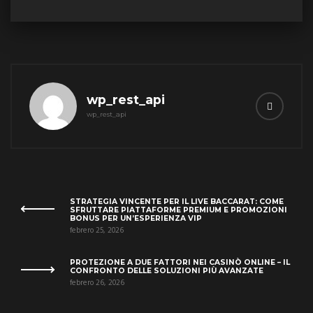
wp_rest_api
wp_rest_api
STRATEGIA VINCENTE PER IL LIVE BACCARAT: COME
SFRUTTARE PIATTAFORME PREMIUM E PROMOZIONI
BONUS PER UN’ESPERIENZA VIP
febrero 25, 2026
PROTEZIONE A DUE FATTORI NEI CASINÒ ONLINE – IL
CONFRONTO DELLE SOLUZIONI PIÙ AVANZATE
febrero 26, 2026