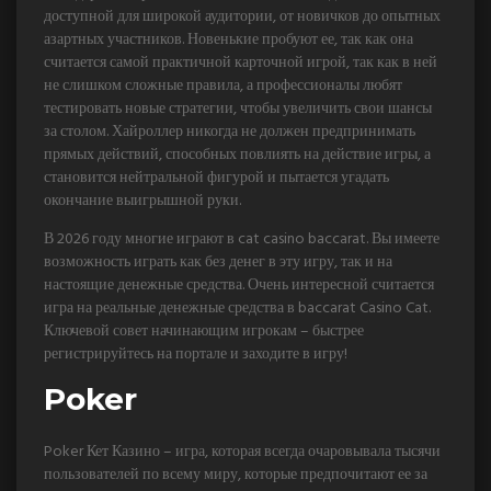
доступной для широкой аудитории, от новичков до опытных
азартных участников. Новенькие пробуют ее, так как она
считается самой практичной карточной игрой, так как в ней
не слишком сложные правила, а профессионалы любят
тестировать новые стратегии, чтобы увеличить свои шансы
за столом. Хайроллер никогда не должен предпринимать
прямых действий, способных повлиять на действие игры, а
становится нейтральной фигурой и пытается угадать
окончание выигрышной руки.
В 2026 году многие играют в cat casino baccarat. Вы имеете
возможность играть как без денег в эту игру, так и на
настоящие денежные средства. Очень интересной считается
игра на реальные денежные средства в baccarat Casino Cat.
Ключевой совет начинающим игрокам – быстрее
регистрируйтесь на портале и заходите в игру!
Poker
Poker Кет Казино – игра, которая всегда очаровывала тысячи
пользователей по всему миру, которые предпочитают ее за