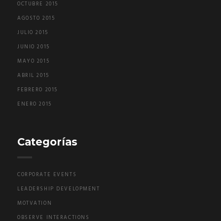
OCTUBRE 2015
AGOSTO 2015
JULIO 2015
JUNIO 2015
MAYO 2015
ABRIL 2015
FEBRERO 2015
ENERO 2015
Categorías
CORPORATE EVENTS
LEADERSHIP DEVELOPMENT
MOTVATION
OBSERVE INTERACTIONS