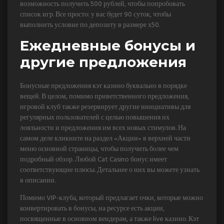
возможность получить 500 рублей, чтобы попробовать
список игр. Все просто: у вас будет 90 суток, чтобы
выполнить условие по депозиту в размере х50.
Ежедневные бонусы и
другие предложения
Бонусные предложения кэт казино буквально в порядке
вещей. В целом, помимо приветственного предложения,
игровой клуб также резервирует другие инициативы для
регулярных пользователей с целью повышения их
лояльности и предложения им всех новых стимулов. На
самом деле кликните на раздел «Акции» в верхней части
меню основной страницы, чтобы получить более чем
подробный обзор. Любой Cat Casino бонус имеет
соответствующие плюсы. Детальнее о них вы можете узнать
в описании.
Помимо VIP-клуба, который предлагает очки, которые можно
конвертировать в бонусы, на ресурсе есть акции,
посвященные в основном вендерам, а также live казино. Кэт