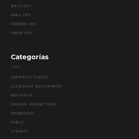
MAYO 2015
ABRIL 2015
FEBRERO 2015
ENERO 2015
Categorías
CORPORATE EVENTS
LEADERSHIP DEVELOPMENT
MOTVATION
OBSERVE INTERACTIONS
PROMOTIONS
PUBLIC
SYNERGY