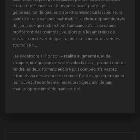
interaction humaine et leurs prize‑pools parfois plus
généreux, tandis que les titres RNG misent sur la rapidité, la
variété et une variance maîtrisable. Le choix dépend du style
de jeu : ceux qui recherchent l’ambiance d’un vrai casino
profiteront des tournois Live, alors que les amateurs de
sessions courtes et de gains rapides se tourneront vers les
tournois RNG.
Les évolutions à l’horizon – réalité augmentée, IA de
croupier, intégration de wallets blockchain – promettent de
rendre les deux formats encore plus compétitifs. Restez
informés via des ressources comme Poetes, qui répertorient
les nouveautés et les meilleures pratiques, afin de saisir
chaque opportunité de gain cet été.