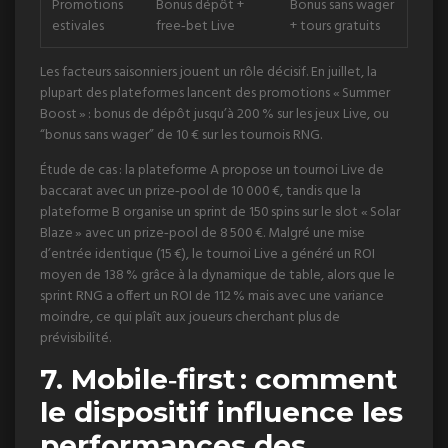
Promotions
Bonus dépôt +
Bonus sans wager
estivales
free‑bet Live
+ tours gratuits
Les facteurs saisonniers jouent un rôle décisif. En juillet, la
plupart des plateformes lancent des promotions « Summer
Boost » : bonus de dépôt jusqu’à 200 % sur les jeux Live, ou
“bonus sans wager” de 10 € sur les tournois RNG.
Étude de cas : la plateforme A propose un tournoi Live de
baccarat avec un prize‑pool de 10 000 €, tandis que la
plateforme B organise un sprint de 150 spins sur le slot « Solar
Blaze » avec un prize‑pool de 8 500 €. Malgré une mise
d’entrée identique (15 €), le tournoi Live a généré un ROI
moyen de 138 % grâce à la dynamique de table, alors que le
sprint RNG a offert un ROI de 112 % mais avec une variance
moindre, ce qui plaît aux joueurs cherchant plus de
prévisibilité.
7. Mobile‑first : comment
le dispositif influence les
performances des