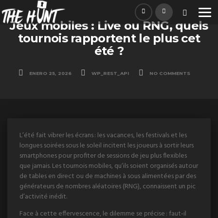
Skip
to
Jeux mobiles : Live ou RNG, quels
content
tournois rapportent le plus cet
été ?
ENERO 25, 2026
WP_REST_API
NO COMMENTS
L’été fait vibrer les écrans : les vacances, les festivals et les
longues soirées sous le soleil incitent les joueurs à sortir leurs
smartphones pour profiter de sessions de jeu plus flexibles
que jamais. Les tournois mobiles, qu’ils soient organisés autour
de tables en direct ou de machines à sous alimentées par des
générateurs de nombres aléatoires (RNG), connaissent un pic
d’activité inédit.
Face à cette effervescence, le dilemme se précise : faut‑il