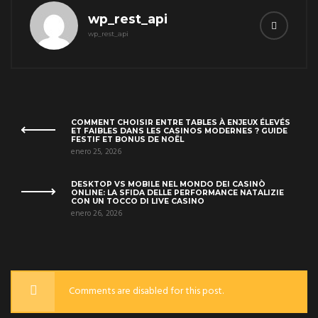
wp_rest_api
wp_rest_api
COMMENT CHOISIR ENTRE TABLES À ENJEUX ÉLEVÉS
ET FAIBLES DANS LES CASINOS MODERNES ? GUIDE
FESTIF ET BONUS DE NOËL
enero 25, 2026
DESKTOP VS MOBILE NEL MONDO DEI CASINÒ
ONLINE: LA SFIDA DELLE PERFORMANCE NATALIZIE
CON UN TOCCO DI LIVE CASINO
enero 26, 2026
Comments are disabled for this post.