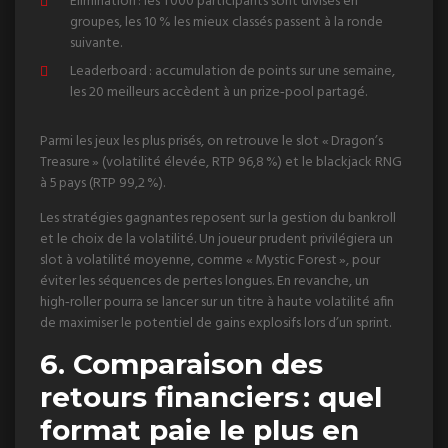
Élimination : les 1 000 participants sont divisés en
groupes, les 10 % les mieux classés passent à la ronde
suivante.
Leaderboard : accumulation de points sur une semaine,
les 20 meilleurs accèdent à un prize‑pool partagé.
Parmi les jeux les plus prisés, on retrouve le slot « Dragon’s
Treasure » (volatilité élevée, RTP 96,8 %) et le blackjack RNG
à 5 pays (RTP 99,2 %).
Les stratégies gagnantes reposent sur la gestion du bankroll
et le choix de la volatilité. Un joueur prudent privilégiera un
slot à volatilité moyenne, comme « Mystic Forest », pour
éviter les séquences de pertes longues. En revanche, un
high‑roller pourra se lancer sur un titre à haute volatilité afin
de maximiser le potentiel de gains explosifs lors d’un sprint.
6. Comparaison des
retours financiers : quel
format paie le plus en