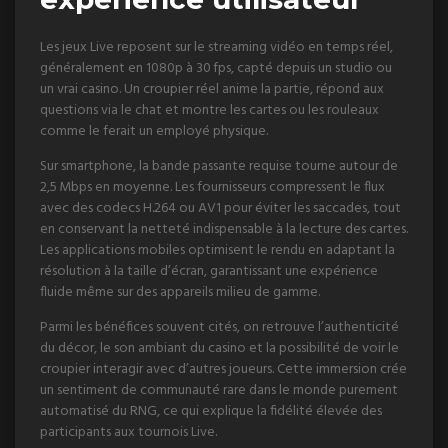
Les jeux Live reposent sur le streaming vidéo en temps réel,
généralement en 1080p à 30 fps, capté depuis un studio ou
un vrai casino. Un croupier réel anime la partie, répond aux
questions via le chat et montre les cartes ou les rouleaux
comme le ferait un employé physique.
Sur smartphone, la bande passante requise tourne autour de
2,5 Mbps en moyenne. Les fournisseurs compressent le flux
avec des codecs H.264 ou AV1 pour éviter les saccades, tout
en conservant la netteté indispensable à la lecture des cartes.
Les applications mobiles optimisent le rendu en adaptant la
résolution à la taille d’écran, garantissant une expérience
fluide même sur des appareils milieu de gamme.
Parmi les bénéfices souvent cités, on retrouve l’authenticité
du décor, le son ambiant du casino et la possibilité de voir le
croupier interagir avec d’autres joueurs. Cette immersion crée
un sentiment de communauté rare dans le monde purement
automatisé du RNG, ce qui explique la fidélité élevée des
participants aux tournois Live.