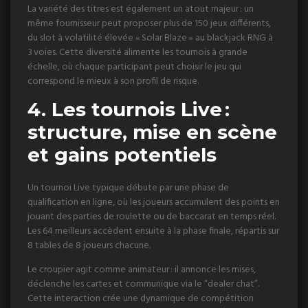
La variété des titres est également un atout majeur : un
même fournisseur peut proposer plus de 150 jeux différents,
du slot à volatilité élevée « Solar Blaze » au blackjack RNG à
3 voies. Cette diversité alimente les tournois à grande
échelle, où chaque participant peut choisir le jeu qui
correspond le mieux à son profil de risque.
4. Les tournois Live :
structure, mise en scène
et gains potentiels
Un tournoi Live typique débute par une phase de
qualification en ligne, où les joueurs accumulent des points en
jouant des parties de roulette ou de baccarat en temps réel.
Les 64 meilleurs accèdent ensuite à la phase finale, répartis sur
8 tables de 8 joueurs chacune.
Le croupier agit comme animateur : il annonce les mises,
déclenche les cartes et communique via le “dealer chat”.
Cette interaction crée une dynamique de compétition