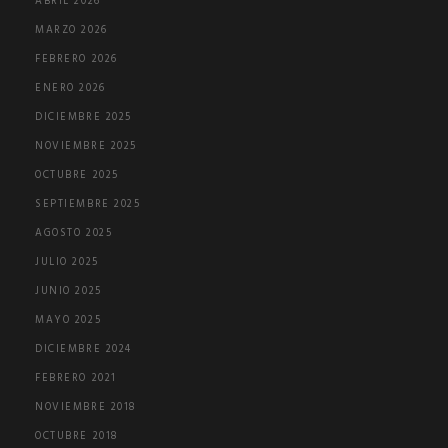
ABRIL 2026
MARZO 2026
FEBRERO 2026
ENERO 2026
DICIEMBRE 2025
NOVIEMBRE 2025
OCTUBRE 2025
SEPTIEMBRE 2025
AGOSTO 2025
JULIO 2025
JUNIO 2025
MAYO 2025
DICIEMBRE 2024
FEBRERO 2021
NOVIEMBRE 2018
OCTUBRE 2018