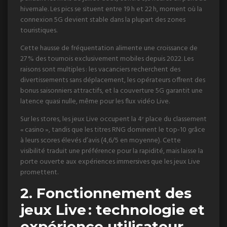
hivernale. Les pics se situent entre 19 h et 22 h, moment où la
connexion 5G devient stable dans la plupart des zones
touristiques.
Cette hausse de fréquentation alimente une croissance de
27 % des tournois exclusivement mobiles depuis 2022. Les
raisons sont multiples : les vacanciers recherchent des
divertissements sans déplacement, les opérateurs offrent des
bonus saisonniers attractifs, et la couverture 5G garantit une
latence quasi nulle, même pour les flux vidéo Live.
Sur les stores, les jeux Live occupent la 4ᵉ place du classement
« casino », tandis que les titres RNG dominent le top‑10 grâce
à leurs scores élevés d’avis (4,6/5 en moyenne). Cette
visibilité traduit une préférence pour la rapidité, mais laisse la
porte ouverte aux expériences immersives que les jeux Live
promettent.
2. Fonctionnement des
jeux Live : technologie et
expérience utilisateur