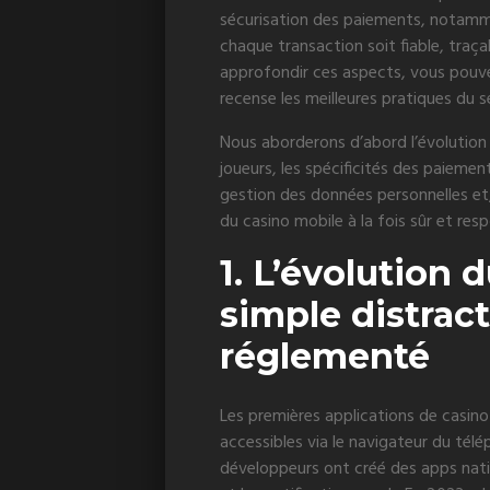
sécurisation des paiements, notamm
chaque transaction soit fiable, tra
approfondir ces aspects, vous pouve
recense les meilleures pratiques du s
Nous aborderons d’abord l’évolution 
joueurs, les spécificités des paiemen
gestion des données personnelles et, 
du casino mobile à la fois sûr et res
1. L’évolution 
simple distrac
réglementé
Les premières applications de casino
accessibles via le navigateur du tél
développeurs ont créé des apps nati