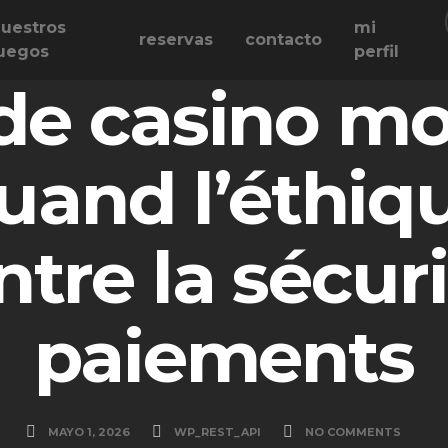
uestros
mi
reservas
contacto
uegos
perfil
de casino mob
uand l’éthiq
tre la sécur
paiements
MAYO 1, 2026
WP_REST_API
NO COMMENTS