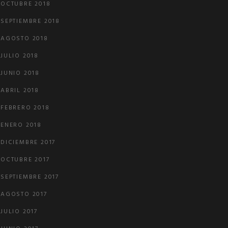
OCTUBRE 2018
SEPTIEMBRE 2018
AGOSTO 2018
JULIO 2018
JUNIO 2018
ABRIL 2018
FEBRERO 2018
ENERO 2018
DICIEMBRE 2017
OCTUBRE 2017
SEPTIEMBRE 2017
AGOSTO 2017
JULIO 2017