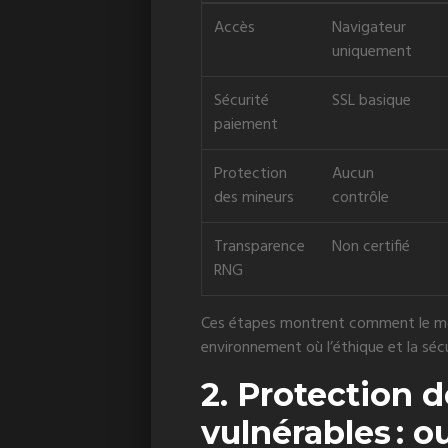
Accès
Navigateur
uniquement
Sécurité
SSL basique
paiement
Protection
Aucun
des mineurs
contrôle
Transparence
Non certifié
RNG
Ces étapes montrent comment le mob
environnement où l’éthique et la sécu
2. Protection 
vulnérables : ou