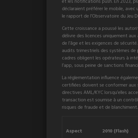
et les notifications push. En 2023, p
déclaraient préférer le mobile, avec
le rapport de l’Observatoire du Jeu Di
Cette croissance a poussé les autorit
délivre des licences uniquement aux 
de l’âge et les exigences de sécurit
audits trimestriels des systèmes de 
cadres obligent les opérateurs à int
l’app, sous peine de sanctions financi
La réglementation influence égaleme
certifiées doivent se conformer aux 
directives AML/KYC lorsqu’elles acc
transaction est soumise à un contrôl
risques de fraude et de blanchiment.
Aspect
2010 (Flash)