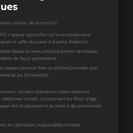
ques
sieurs couches de protection.
 KYC s’appuie aujourd’hui sur la reconnaissance
mpare le selfie du joueur à la pièce d’identité.
ssible depuis le menu principal permet de bloquer
ou même de façon permanente.
es joueurs peuvent fixer un plafond journalier (par
mal de jeu (30 minutes).
bsistent. Certains utilisateurs créent plusieurs
téléphone virtuels, contournant les filtres d’âge.
quer leur localisation et accéder à des promotions
hez les opérateurs responsables incluent :