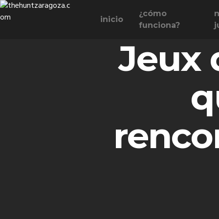
Skip
¿cómo
n
to
inicio
funciona?
j
content
Jeux 
q
rencon