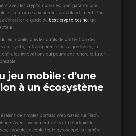
ent avec les cryptomonnaies, doit garantir que
çable et conforme aux normes anti‑blanchiment. Pour
z consulter le guide du
best crypto casino
, qui
ecteur.
du jeu mobile, puis les outils de protection des
ts en crypto, la transparence des algorithmes, la
enfin, les innovations qui pourraient rendre le futur
ponsable.
du jeu mobile : d’une
tion à un écosystème
 étaient de simples portails Web basés sur Flash,
éphone. Avec l’avènement d’iOS et d’Android, les
ves, capables d’exploiter le gyroscope, la caméra