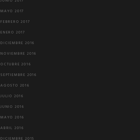
JUNIO 2017
MAYO 2017
FEBRERO 2017
ENERO 2017
DICIEMBRE 2016
NOVIEMBRE 2016
OCTUBRE 2016
SEPTIEMBRE 2016
AGOSTO 2016
JULIO 2016
JUNIO 2016
MAYO 2016
ABRIL 2016
DICIEMBRE 2015