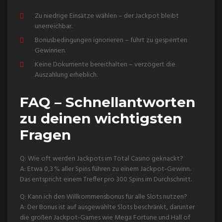
Zu niedrige Einsätze wählen – der Jackpot bleibt
unerreichbar.
Bonusbedingungen ignorieren – führt zu gesperrten
Gewinnen.
Keine Dokumente bereithalten – verzögert die
Auszahlung erheblich.
FAQ – Schnellantworten
zu deinen wichtigsten
Fragen
Q: Wie oft werden Jackpots im Total Casino geknackt?
A: Etwa 0,3 % aller Spins führen zu einem Jackpot‑Gewinn.
Das entspricht einem Treffer pro 300 Spins im Durchschnitt.
Q: Kann ich den Willkommensbonus für alle Slots nutzen?
A: Der Bonus ist auf ausgewählte Slots beschränkt, darunter
die großen Jackpot‑Games wie Mega Fortune und Hall of