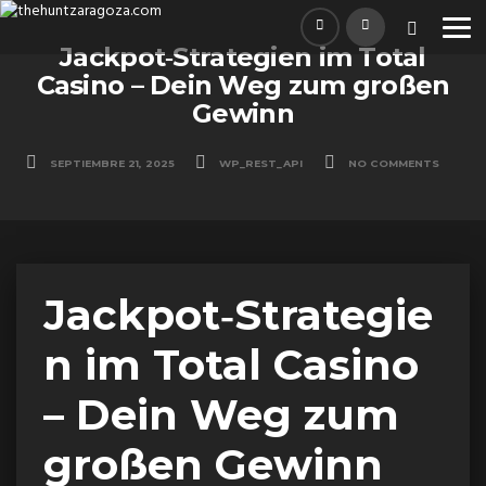
Skip
to
Jackpot‑Strategien im Total
content
Casino – Dein Weg zum großen
Gewinn
SEPTIEMBRE 21, 2025
WP_REST_API
NO COMMENTS
Jackpot‑Strategie
n im Total Casino
– Dein Weg zum
großen Gewinn