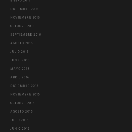
ENERO 2017
DICIEMBRE 2016
NOVIEMBRE 2016
OCTUBRE 2016
SEPTIEMBRE 2016
AGOSTO 2016
JULIO 2016
JUNIO 2016
MAYO 2016
ABRIL 2016
DICIEMBRE 2015
NOVIEMBRE 2015
OCTUBRE 2015
AGOSTO 2015
JULIO 2015
JUNIO 2015