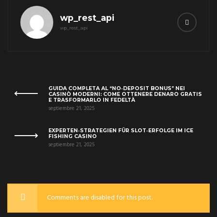
wp_rest_api
wp_rest_api
GUIDA COMPLETA AL “NO‑DEPOSIT BONUS” NEI
CASINÒ MODERNI: COME OTTENERE DENARO GRATIS
E TRASFORMARLO IN FEDELTÀ
septiembre 21, 2025
EXPERTEN‑STRATEGIEN FÜR SLOT‑ERFOLGE IM ICE
FISHING CASINO
septiembre 21, 2025
Comments are disabled for this post.