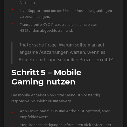
Neteller).
Live‑Support rund um die Uhr, um Auszahlungsanfragen
zu beschleunigen.
Transparente KYC‑Prozesse, die innerhalb von
48 Stunden abgeschlossen sind.
Rhetorische Frage: Warum sollte man auf
langsame Auszahlungen warten, wenn es
Anbieter mit superschnellen Prozessen gibt?
Schritt 5 – Mobile
Gaming nutzen
Das mobile Angebot von Total Casino ist vollständig
responsive. So spielst du unterwegs:
App‑Download für iOS und Android ist optional, aber
empfehlenswert.
Push‑Benachrichtigungen informieren dich sofort über