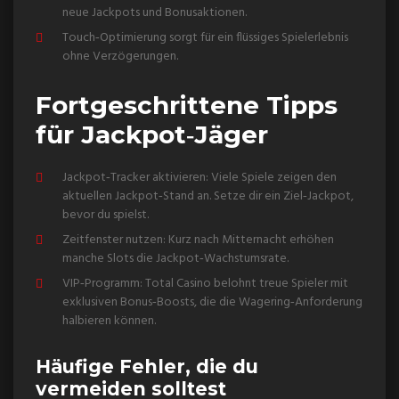
neue Jackpots und Bonusaktionen.
Touch‑Optimierung sorgt für ein flüssiges Spielerlebnis
ohne Verzögerungen.
Fortgeschrittene Tipps
für Jackpot‑Jäger
Jackpot‑Tracker aktivieren: Viele Spiele zeigen den
aktuellen Jackpot‑Stand an. Setze dir ein Ziel‑Jackpot,
bevor du spielst.
Zeitfenster nutzen: Kurz nach Mitternacht erhöhen
manche Slots die Jackpot‑Wachstumsrate.
VIP‑Programm: Total Casino belohnt treue Spieler mit
exklusiven Bonus‑Boosts, die die Wagering‑Anforderung
halbieren können.
Häufige Fehler, die du
vermeiden solltest