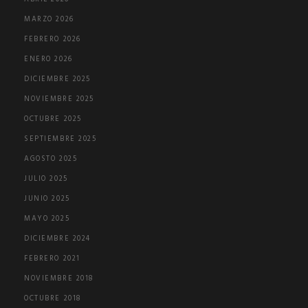
MARZO 2026
FEBRERO 2026
ENERO 2026
DICIEMBRE 2025
NOVIEMBRE 2025
OCTUBRE 2025
SEPTIEMBRE 2025
AGOSTO 2025
JULIO 2025
JUNIO 2025
MAYO 2025
DICIEMBRE 2024
FEBRERO 2021
NOVIEMBRE 2018
OCTUBRE 2018