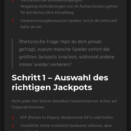
Verständnis der Bonusbedingungen:
Wagering‑Anforderungen von 30‑fachen Einsatz gelten
für den Bonus ohne Einzahlung.
Verantwortungsbewusstes Spielen: Setze dir Limits und
halte sie ein.
Rhetorische Frage: Hast du dich jemals
gefragt, warum manche Spieler sofort die
größten Jackpots knacken, während andere
immer wieder verlieren?
Schritt 1 – Auswahl des
richtigen Jackpots
Nicht jeder Slot bietet dieselben Gewinnchancen. Achte auf
folgende Kriterien:
RTP (Return to Player): Idealerweise 96 % oder höher.
Volatilität: Hohe Volatilität bedeutet seltener, aber