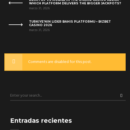
WHICH PLATFORM DELIVERS THE BIGGER JACKPOTS?
marzo 31, 2026
TURKIYE’NIN LIDER BAHIS PLATFORMU – BIZBET
CASINO 2026
marzo 31, 2026
Comments are disabled for this post.
Entradas recientes