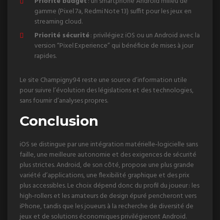
Priorité budget
: un smartphone Android milieu de
gamme (Pixel 7a, Redmi Note 13) suffit pour les jeux en
streaming cloud.
Priorité sécurité
: privilégiez iOS ou un Android avec la
version “Pixel Experience” qui bénéficie de mises à jour
rapides.
Le site Champigny94 reste une source d’information utile
pour suivre l’évolution des législations et des technologies,
sans fournir d’analyses propres.
Conclusion
iOS se distingue par une intégration matérielle‑logicielle sans
faille, une meilleure autonomie et des exigences de sécurité
plus strictes. Android, de son côté, propose une plus grande
variété d’applications, une flexibilité graphique et des prix
plus accessibles. Le choix dépend donc du profil du joueur : les
high‑rollers et les amateurs de design épuré pencheront vers
iPhone, tandis que les joueurs à la recherche de diversité de
jeux et de solutions économiques privilégieront Android.