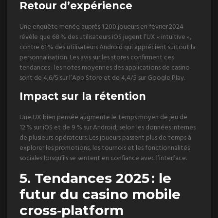
Retour d’expérience
Une enquête menée auprès 1 200 joueurs en février 2024
révèle que 68 % des utilisateurs iOS jugent l’UX « intuitive »,
contre 61 % des utilisateurs Android qui apprécient surtout la
personnalisation. Les avis sur les stores confirment ces
tendances : les notes moyennes des applications de casino
sont de 4,6/5 sur l’App Store et de 4,4/5 sur Google Play.
Impact sur la rétention
Une UX bien pensée augmente le temps moyen de jeu de
12 % sur iOS et de 9 % sur Android, selon les données internes
de plusieurs opérateurs. Les joueurs passent plus de temps à
explorer les promotions, les tournois et les fonctionnalités
sociales lorsqu’ils se sentent en confiance avec l’interface.
5. Tendances 2025 : le
futur du casino mobile
cross‑platform