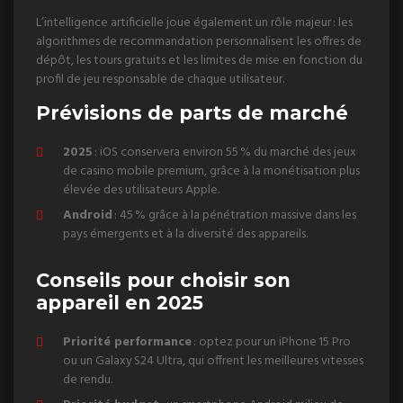
L’intelligence artificielle joue également un rôle majeur : les
algorithmes de recommandation personnalisent les offres de
dépôt, les tours gratuits et les limites de mise en fonction du
profil de jeu responsable de chaque utilisateur.
Prévisions de parts de marché
2025
: iOS conservera environ 55 % du marché des jeux
de casino mobile premium, grâce à la monétisation plus
élevée des utilisateurs Apple.
Android
: 45 % grâce à la pénétration massive dans les
pays émergents et à la diversité des appareils.
Conseils pour choisir son
appareil en 2025
Priorité performance
: optez pour un iPhone 15 Pro
ou un Galaxy S24 Ultra, qui offrent les meilleures vitesses
de rendu.