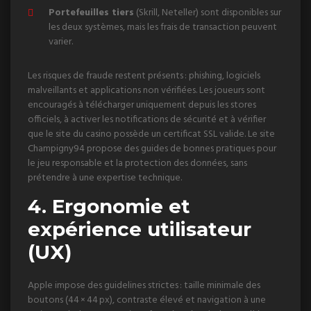
Portefeuilles tiers
(Skrill, Neteller) sont disponibles sur
les deux systèmes, mais les frais de transaction peuvent
varier.
Les risques de fraude restent présents : phishing, logiciels
malveillants et applications non vérifiées. Les joueurs sont
encouragés à télécharger uniquement depuis les stores
officiels, à activer les notifications de sécurité et à vérifier
que le site du casino possède un certificat SSL valide. Le site
Champigny94 propose des guides de bonnes pratiques pour
le jeu responsable et la protection des données, sans
prétendre à une expertise technique.
4. Ergonomie et
expérience utilisateur
(UX)
Apple impose des guidelines strictes : taille minimale des
boutons (44 × 44 px), contraste élevé et navigation à une