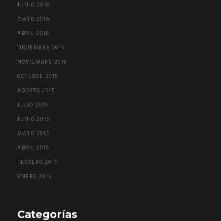
JUNIO 2016
MAYO 2016
ABRIL 2016
DICIEMBRE 2015
NOVIEMBRE 2015
OCTUBRE 2015
AGOSTO 2015
JULIO 2015
JUNIO 2015
MAYO 2015
ABRIL 2015
FEBRERO 2015
ENERO 2015
Categorías