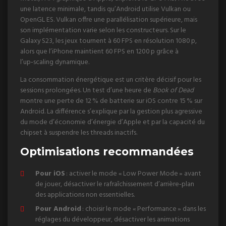
une latence minimale, tandis qu’Android utilise Vulkan ou
OpenGL ES. Vulkan offre une parallélisation supérieure, mais
son implémentation varie selon les constructeurs. Sur le
Galaxy S23, les jeux tournent à 60 FPS en résolution 1080 p,
alors que l’iPhone maintient 60 FPS en 1200 p grâce à
l’up‑scaling dynamique.
La consommation énergétique est un critère décisif pour les
sessions prolongées. Un test d’une heure de
Book of Dead
montre une perte de 12 % de batterie sur iOS contre 15 % sur
Android. La différence s’explique par la gestion plus agressive
du mode d’économie d’énergie d’Apple et par la capacité du
chipset à suspendre les threads inactifs.
Optimisations recommandées
Pour iOS
: activer le mode « Low Power Mode » avant
de jouer, désactiver le rafraîchissement d’arrière‑plan
des applications non essentielles.
Pour Android
: choisir le mode « Performance » dans les
réglages du développeur, désactiver les animations