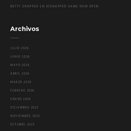
BETTY DRAPPER
EN
KIDNAPPED GAME NOW OPEN
Archivos
JULIO 2026
JUNIO 2026
MAYO 2026
ABRIL 2026
MARZO 2026
FEBRERO 2026
ENERO 2026
DICIEMBRE 2025
NOVIEMBRE 2025
OCTUBRE 2025