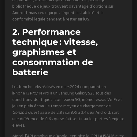
En pratique, les joueurs qui recherchent la plus large
bibliothèque de jeux trouvent davantage d’options sur
Android, mais ceux qui privilégient la stabilité et la
conformité légale tendent à rester sur iOS.
2. Performance
technique : vitesse,
graphismes et
consommation de
batterie
Les benchmarks réalisés en mars 2024 comparent un
iPhone 13 Pro/14 Pro à un Samsung Galaxy S23 sous des
conditions identiques : connexion 5G, même réseau Wi‑Fi et
jeu en plein écran. Le temps moyen de chargement de
Gonzo’s Quest
passe de 2,8 s sur iOS à 3,4 s sur Android, soit
une différence de 0,6 s qui se fait sentir sur les parties à enjeux
élevés.
Metal, l’API graphique d’Apple, exploite le GPU A15/A16 avec