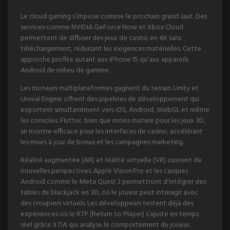
Le cloud gaming s’impose comme le prochain grand saut. Des
services comme NVIDIA GeForce Now et Xbox Cloud
permettent de diffuser des jeux de casino en 4K sans
téléchargement, réduisant les exigences matérielles. Cette
approche profite autant aux iPhone 15 qu’aux appareils
Android de milieu de gamme.
Les moteurs multiplateformes gagnent du terrain. Unity et
Unreal Engine offrent des pipelines de développement qui
exportent simultanément vers iOS, Android, WebGL et même
les consoles. Flutter, bien que moins mature pour les jeux 3D,
se montre efficace pour les interfaces de casino, accélérant
les mises à jour de bonus et les campagnes marketing.
Réalité augmentée (AR) et réalité virtuelle (VR) ouvrent de
nouvelles perspectives. Apple Vision Pro et les casques
Android comme le Meta Quest 3 permettront d’intégrer des
tables de blackjack en 3D, où le joueur peut interagir avec
des croupiers virtuels. Les développeurs testent déjà des
expériences où le RTP (Return to Player) s’ajuste en temps
réel grâce à l’IA qui analyse le comportement du joueur.