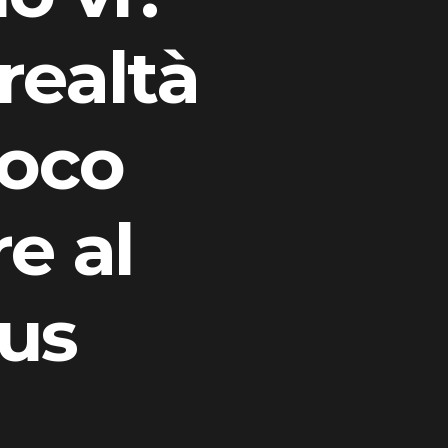
realtà
ioco
e al
us