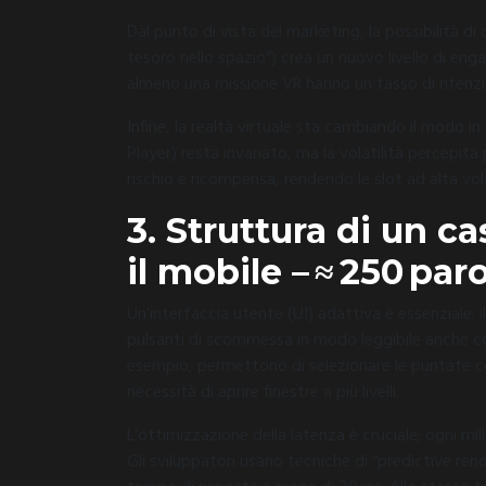
Dal punto di vista del marketing, la possibilità di 
tesoro nello spazio”) crea un nuovo livello di e
almeno una missione VR hanno un tasso di ritenzio
Infine, la realtà virtuale sta cambiando il modo in 
Player) resta invariato, ma la volatilità percepita
rischio e ricompensa, rendendo le slot ad alta vola
3. Struttura di un c
il mobile – ≈ 250 par
Un’interfaccia utente (UI) adattiva è essenziale:
pulsanti di scommessa in modo leggibile anche con 
esempio, permettono di selezionare le puntate c
necessità di aprire finestre a più livelli.
L’ottimizzazione della latenza è cruciale; ogni mil
Gli sviluppatori usano tecniche di “predictive rend