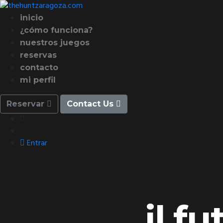
Skip
to
inicio
content
¿cómo funciona?
nuestros juegos
reservas
contacto
mi perfil
Reservar
Contact Us
Entrar
il f