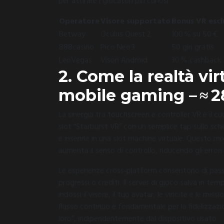
per attirare i giocatori più curiosi.
Operatore
Visore supportato
Bonus VR escl
Betway
Oculus Quest 2
100 % su 50 €
888casino
Pico Neo 3
50 giri gratis
LeoVegas
Visori Android
30 % cashback
2. Come la realtà vi
mobile gaming – ≈ 2
La sinergia tra touchscreen e controller VR è il c
slot “Starburst VR” con un semplice tap sullo sche
e inserirle in una slot machine virtuale. Questo mi
aumenta il senso di controllo, riducendo gli errori 
Le esperienze cross‑platform consentono di pas
progressi o crediti. Il server di gioco salva in tem
indossi il visore, il tuo avatar, le vincite e le mis
flusso continuo è fondamentale per la fidelizzazi
loro”, indipendentemente dal dispositivo usato.