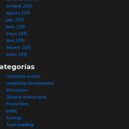
octubre 2015
agosto 2015
julio 2015
junio 2015
mayo 2015
abril 2015
febrero 2015
enero 2015
ategorías
Corporate events
Leadership Development
Motvation
Observe interactions
Promotions
public
Synergy
Team building