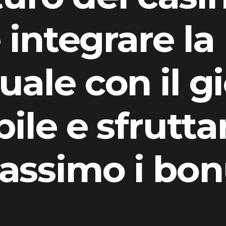
integrare la 
tuale con il g
ile e sfruttar
assimo i bon