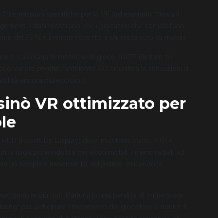
offrire missioni specifiche per la VR (ad esempio “trova il
ngagement. I dati mostrano che i giocatori che completano
ne del 35 % superiore rispetto a chi resta solo su mobile.
cui si calcolano le metriche di gioco. Il RTP (Return to
 può variare perché l’ambiente 3‑D amplifica le sensazioni di
tilità ancora più eccitanti.
asinò VR ottimizzato per
ole
 il HUD (Heads‑Up Display) deve mostrare saldo, RTP e
la risoluzione ridotta dei visori mobili. I menu radial, ad
on un semplice movimento del pollice, evitando la
lisecondo in più può tradursi in una perdita di immersione.
ering” per anticipare i movimenti del giocatore e ridurre il