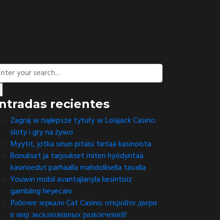
ntradas recientes
Zagraj w najlepsze tytuły w Lolajack Casino:
sloty i gry na żywo
Myytit, jotka sinun pitäisi tietää kasinoista
Bonukset ja tarjoukset miten hyödyntää
kasinoedut parhaalla mahdollisella tavalla
Youwin mobil avantajlarıyla kesintisiz
gambling heyecanı
Рабочее зеркало Cat Casino: откройте двери
в мир эксклюзивных развлечений!