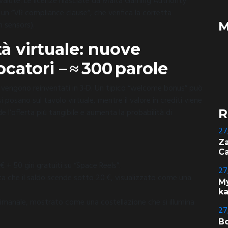
ovalute. Le licenze rilasciate da Malta Gaming Authority
 “VR compliance clause”, che verifica la corretta
n sensors).
M
tà virtuale: nuove
catori – ≈ 300 parole
) vengono reinventati in 3‑D. Un tipico “welcome bonus” può
osano sul tavolo virtuale, mentre il valore in crediti viene
 l’offerta più tangibile e aumenta la probabilità di
R
27
Za
Ca
 € + 50 giri gratuiti su “Space Reels”.
27
lta che il saldo scende sotto 20 €, visualizzato come una
My
ka
timanale, mostrato come una costellazione che si illumina
27
Bo