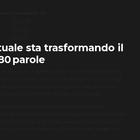
usivo
Data lancio VR
2022‑03
2023‑01
2022‑11
rtuale sta trasformando il
80 parole
uore della nuova esperienza di gioco. Immagina di lanciare le
rmo, per poi afferrare le monete fluttuanti con i controller
x di input rende più naturale la gestione delle puntate e
di pressione accidentale tipici dei piccoli display.
sare da uno smartphone a un visore senza perdere
po reale la sessione, così se inizi una partita su Android e poi
sioni attive sono già lì, pronti per essere continuati. Questo
one: i giocatori percepiscono il servizio come “sempre con