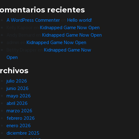
omentarios recientes
A WordPress Commenter
en
Hello world!
Kelly Kapoor
en
Kidnapped Game Now Open
Andy Bernard
en
Kidnapped Game Now Open
admin
en
Kidnapped Game Now Open
Betty Drapper
en
Kidnapped Game Now
Open
rchivos
julio 2026
junio 2026
mayo 2026
abril 2026
marzo 2026
febrero 2026
enero 2026
diciembre 2025