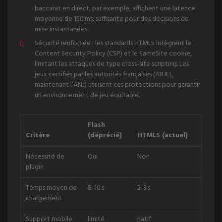
baccarat en direct, par exemple, affichent une latence
moyenne de 150 ms, suffisante pour des décisions de
mise instantanées.
Sécurité renforcée : les standards HTML5 intègrent le
Content Security Policy (CSP) et le SameSite cookie,
limitant les attaques de type cross‑site scripting. Les
jeux certifiés par les autorités françaises (ARJEL,
maintenant l’ANJ) utilisent ces protections pour garantir
un environnement de jeu équitable.
Flash
Critère
(déprécié)
HTML5 (actuel)
Nécessité de
Oui
Non
plugin
Temps moyen de
8‑10 s
2‑3 s
chargement
Support mobile
limité
natif