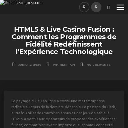
Skip
to
content
HTML5 & Live Casino Fusion :
Comment les Programmes de
Fidélité Redéfinissent
l’Expérience Technologique
JUNIO 17, 2026
WP_REST_API
NO COMMENTS
Le paysage du jeu en ligne a connu une métamorphose
radicale au cours de la dernière décennie. Le passage du Flash,
autrefois pilier des machines à sous et des jeux de table, à
HTML5 a permis aux opérateurs de proposer des expériences
fluides, compatibles avec n’importe quel appareil connecté.