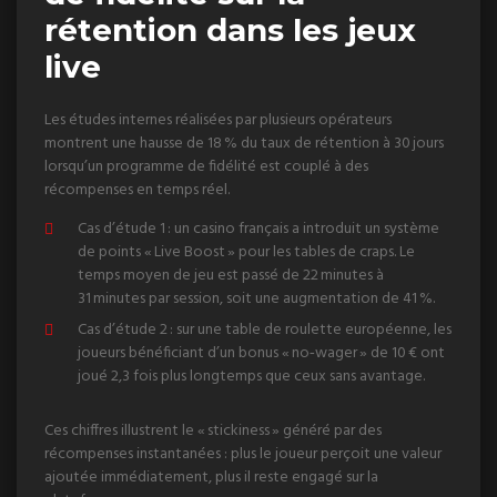
rétention dans les jeux
live
Les études internes réalisées par plusieurs opérateurs
montrent une hausse de 18 % du taux de rétention à 30 jours
lorsqu’un programme de fidélité est couplé à des
récompenses en temps réel.
Cas d’étude 1 : un casino français a introduit un système
de points « Live Boost » pour les tables de craps. Le
temps moyen de jeu est passé de 22 minutes à
31 minutes par session, soit une augmentation de 41 %.
Cas d’étude 2 : sur une table de roulette européenne, les
joueurs bénéficiant d’un bonus « no‑wager » de 10 € ont
joué 2,3 fois plus longtemps que ceux sans avantage.
Ces chiffres illustrent le « stickiness » généré par des
récompenses instantanées : plus le joueur perçoit une valeur
ajoutée immédiatement, plus il reste engagé sur la