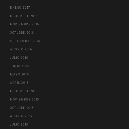
ENERO 2017
DICIEMBRE 2016
NOVIEMBRE 2016
OCTUBRE 2016
SEPTIEMBRE 2016
AGOSTO 2016
JULIO 2016
JUNIO 2016
MAYO 2016
ABRIL 2016
DICIEMBRE 2015
NOVIEMBRE 2015
OCTUBRE 2015
AGOSTO 2015
JULIO 2015