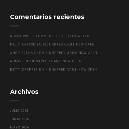
Comentarios recientes
A WORDPRESS COMMENTER
EN
HELLO WORLD!
KELLY KAPOOR
EN
KIDNAPPED GAME NOW OPEN
ANDY BERNARD
EN
KIDNAPPED GAME NOW OPEN
ADMIN
EN
KIDNAPPED GAME NOW OPEN
BETTY DRAPPER
EN
KIDNAPPED GAME NOW OPEN
Archivos
JULIO 2026
JUNIO 2026
MAYO 2026