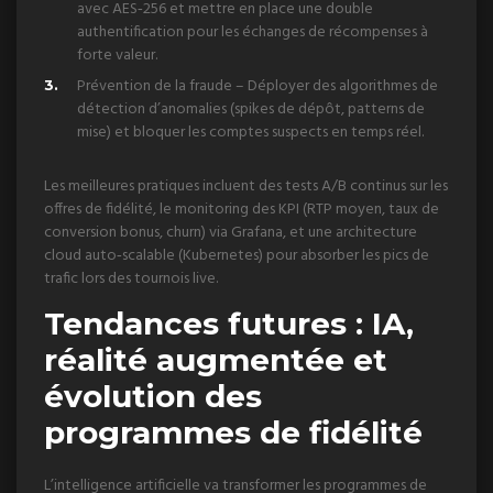
avec AES‑256 et mettre en place une double
authentification pour les échanges de récompenses à
forte valeur.
Prévention de la fraude – Déployer des algorithmes de
détection d’anomalies (spikes de dépôt, patterns de
mise) et bloquer les comptes suspects en temps réel.
Les meilleures pratiques incluent des tests A/B continus sur les
offres de fidélité, le monitoring des KPI (RTP moyen, taux de
conversion bonus, churn) via Grafana, et une architecture
cloud auto‑scalable (Kubernetes) pour absorber les pics de
trafic lors des tournois live.
Tendances futures : IA,
réalité augmentée et
évolution des
programmes de fidélité
L’intelligence artificielle va transformer les programmes de