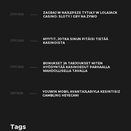
ZAGRAJ W NAJLEPSZE TYTUŁY W LOLAJACK
27/07/2026
CASINO: SLOTY I GRY NA ŻYWO
MYYTIT, JOTKA SINUN PITÄISI TIETÄÄ
27/07/2026
KASINOISTA
BONUKSET JA TARJOUKSET MITEN
HYÖDYNTÄÄ KASINOEDUT PARHAALLA
27/07/2026
MAHDOLLISELLA TAVALLA
YOUWIN MOBIL AVANTAJLARIYLA KESINTISIZ
21/07/2026
GAMBLING HEYECANI
Tags