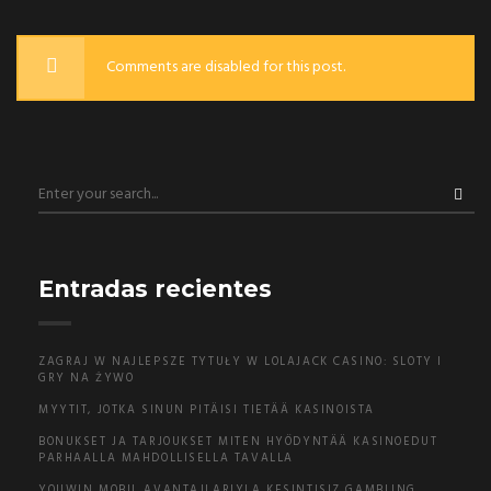
Comments are disabled for this post.
Entradas recientes
ZAGRAJ W NAJLEPSZE TYTUŁY W LOLAJACK CASINO: SLOTY I
GRY NA ŻYWO
MYYTIT, JOTKA SINUN PITÄISI TIETÄÄ KASINOISTA
BONUKSET JA TARJOUKSET MITEN HYÖDYNTÄÄ KASINOEDUT
PARHAALLA MAHDOLLISELLA TAVALLA
YOUWIN MOBIL AVANTAJLARIYLA KESINTISIZ GAMBLING