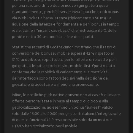
per una sessione di live dealer riceve i giri gratuiti quasi
istantaneamente, perché il server invia il pacchetto di bonus
via WebSocket a bassa latenza (tipicamente < 50 ms). La
riduzione della latenza è fondamentale per i bonus in tempo
reale, come il “instant cash‑back” che restituisce il 5 % delle
perdite entro 30 secondi dalla fine della partita.
Statistiche recenti di GrotteZungri mostrano che il tasso di
conversione dei bonus su mobile supera il 42 % rispetto al
31 % su desktop, soprattutto per le offerte di reload e per i
giri gratuiti legati a giochi di slot mobile‑first. Questo dato
conferma che la rapidità di caricamento e la reattività
dell’interfaccia sono fattori decisivi nella decisione del
giocatore di accettare o meno una promozione.
Infine, le notifiche push native consentono ai casinò di inviare
offerte personalizzate in base al tempo di gioco e alla
geolocalizzazione, ad esempio un bonus “sun‑set” valido
solo dalle 18:00 alle 20:00 per gli utenti italiani. L’integrazione
di queste funzionalità è resa possibile solo da un motore
HTML5 ben ottimizzato per il mobile.