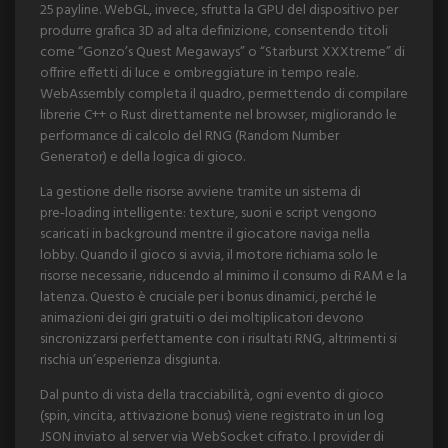
25 payline. WebGL, invece, sfrutta la GPU del dispositivo per
produrre grafica 3D ad alta definizione, consentendo titoli
come “Gonzo’s Quest Megaways” o “Starburst XXXtreme” di
offrire effetti di luce e ombreggiature in tempo reale.
WebAssembly completa il quadro, permettendo di compilare
librerie C++ o Rust direttamente nel browser, migliorando le
performance di calcolo del RNG (Random Number
Generator) e della logica di gioco.
La gestione delle risorse avviene tramite un sistema di
pre‑loading intelligente: texture, suoni e script vengono
scaricati in background mentre il giocatore naviga nella
lobby. Quando il gioco si avvia, il motore richiama solo le
risorse necessarie, riducendo al minimo il consumo di RAM e la
latenza. Questo è cruciale per i bonus dinamici, perché le
animazioni dei giri gratuiti o dei moltiplicatori devono
sincronizzarsi perfettamente con i risultati RNG, altrimenti si
rischia un’esperienza disgiunta.
Dal punto di vista della tracciabilità, ogni evento di gioco
(spin, vincita, attivazione bonus) viene registrato in un log
JSON inviato al server via WebSocket cifrato. I provider di