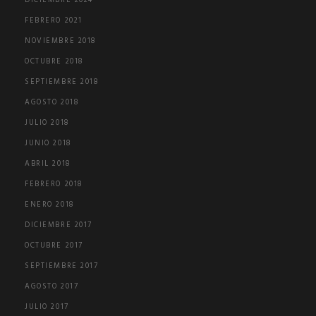
DICIEMBRE 2024
FEBRERO 2021
NOVIEMBRE 2018
OCTUBRE 2018
SEPTIEMBRE 2018
AGOSTO 2018
JULIO 2018
JUNIO 2018
ABRIL 2018
FEBRERO 2018
ENERO 2018
DICIEMBRE 2017
OCTUBRE 2017
SEPTIEMBRE 2017
AGOSTO 2017
JULIO 2017