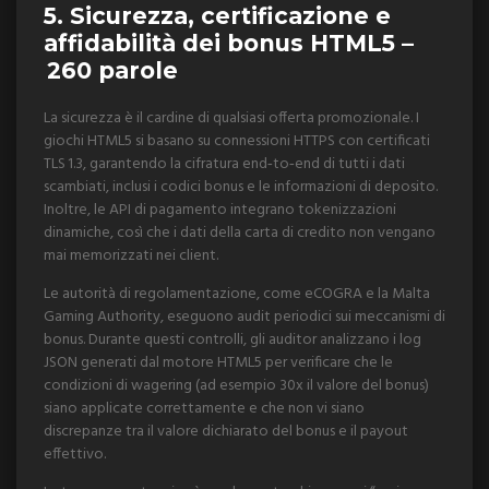
5. Sicurezza, certificazione e
affidabilità dei bonus HTML5 –
260 parole
La sicurezza è il cardine di qualsiasi offerta promozionale. I
giochi HTML5 si basano su connessioni HTTPS con certificati
TLS 1.3, garantendo la cifratura end‑to‑end di tutti i dati
scambiati, inclusi i codici bonus e le informazioni di deposito.
Inoltre, le API di pagamento integrano tokenizzazioni
dinamiche, così che i dati della carta di credito non vengano
mai memorizzati nei client.
Le autorità di regolamentazione, come eCOGRA e la Malta
Gaming Authority, eseguono audit periodici sui meccanismi di
bonus. Durante questi controlli, gli auditor analizzano i log
JSON generati dal motore HTML5 per verificare che le
condizioni di wagering (ad esempio 30x il valore del bonus)
siano applicate correttamente e che non vi siano
discrepanze tra il valore dichiarato del bonus e il payout
effettivo.