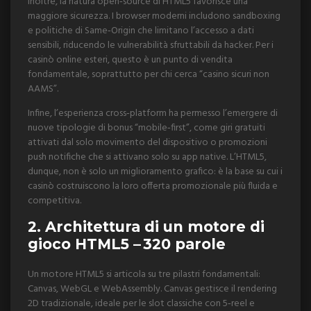
Inoltre, la natura open‑source di HTML5 favorisce una
maggiore sicurezza. I browser moderni includono sandboxing
e politiche di Same‑Origin che limitano l’accesso a dati
sensibili, riducendo le vulnerabilità sfruttabili da hacker. Per i
casinò online esteri, questo è un punto di vendita
fondamentale, soprattutto per chi cerca “casino sicuri non
AAMS”.
Infine, l’esperienza cross‑platform ha permesso l’emergere di
nuove tipologie di bonus “mobile‑first”, come giri gratuiti
attivati dal solo movimento del dispositivo o promozioni
push notifiche che si attivano solo su app native. L’HTML5,
dunque, non è solo un miglioramento grafico: è la base su cui i
casinò costruiscono la loro offerta promozionale più fluida e
competitiva.
2. Architettura di un motore di
gioco HTML5 – 320 parole
Un motore HTML5 si articola su tre pilastri fondamentali:
Canvas, WebGL e WebAssembly. Canvas gestisce il rendering
2D tradizionale, ideale per le slot classiche con 5‑reel e