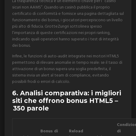
La trasparenza tecnica è un elemento chiave per i “casino
sicuri non AAMS”. Quando un casinò pubblica il proprio
certificato di conformità e fornisce una pagina dettagliata sul
funzionamento dei bonus, i giocatori percepiscono un livello
più alto di fiducia. GrotteZungri sottolinea spesso
l’importanza di queste certificazioni nei propri ranking,
indicando quali operatori hanno superato i test di integrità
dei bonus.
Infine, le funzioni di auto‑audit integrate nei motori HTML5
permettono di rilevare anomalie in tempo reale: se il tasso di
attivazione di un bonus supera una soglia predefinita, il
sistema invia un alert al team di compliance, evitando
possibili frodi o errori di calcolo.
6. Analisi comparativa: i migliori
siti che offrono bonus HTML5 –
350 parole
Condizio
Bonus di
Reload
di