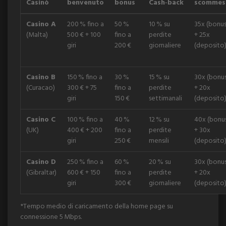
Casinò
benvenuto
bonus
Cash‑back
scommes
Casino A
200 % fino a
50 %
10 % su
35x (bonus
(Malta)
500 € + 100
fino a
perdite
+ 25x
giri
200 €
giornaliere
(deposito
Casino B
150 % fino a
30 %
15 % su
30x (bonus
(Curacao)
300 € + 75
fino a
perdite
+ 20x
giri
150 €
settimanali
(deposito
Casino C
100 % fino a
40 %
12 % su
40x (bonu
(UK)
400 € + 200
fino a
perdite
+ 30x
giri
250 €
mensili
(deposito
Casino D
250 % fino a
60 %
20 % su
30x (bonus
(Gibraltar)
600 € + 150
fino a
perdite
+ 20x
giri
300 €
giornaliere
(deposito
*Tempo medio di caricamento della home page su
connessione 5 Mbps.