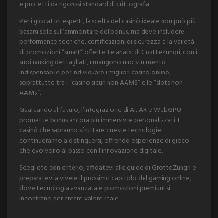
e protetti da rigorosi standard di crittografia.
Per i giocatori esperti, la scelta del casinò ideale non può più
basarsi solo sull’ammontare del bonus, ma deve includere
performance tecniche, certificazioni di sicurezza e la varietà
di promozioni “smart” offerte. Le analisi di GrotteZungri, con i
suoi ranking dettagliati, rimangono uno strumento
indispensabile per individuare i migliori casino online,
soprattutto tra i “casino sicuri non AAMS” e le “slots non
AAMS”.
Guardando al futuro, l’integrazione di AI, AR e WebGPU
promette bonus ancora più immersivi e personalizzati. I
casinò che sapranno sfruttare queste tecnologie
continueranno a distinguersi, offrendo esperienze di gioco
che evolvono al passo con l’innovazione digitale.
Scegliete con criterio, affidatevi alle guide di GrotteZungri e
preparatevi a vivere il prossimo capitolo del gaming online,
dove tecnologia avanzata e promozioni premium si
incontrano per creare valore reale.