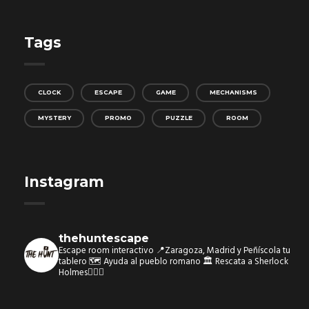
Tags
CLOCK
ESCAPE
GAME
MECHANISMS
MYSTERY
PROMO
PUZZLE
ROOM
Instagram
thehuntescape
Escape room interactivo
📍Zaragoza, Madrid y Peñíscola tu
tablero 🗺
Ayuda al pueblo romano 🏛
Rescata a Sherlock
Holmes🕵🏻‍♂️