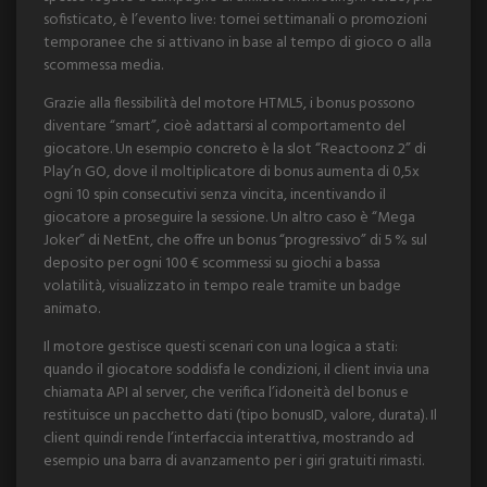
sofisticato, è l’evento live: tornei settimanali o promozioni
temporanee che si attivano in base al tempo di gioco o alla
scommessa media.
Grazie alla flessibilità del motore HTML5, i bonus possono
diventare “smart”, cioè adattarsi al comportamento del
giocatore. Un esempio concreto è la slot “Reactoonz 2” di
Play’n GO, dove il moltiplicatore di bonus aumenta di 0,5x
ogni 10 spin consecutivi senza vincita, incentivando il
giocatore a proseguire la sessione. Un altro caso è “Mega
Joker” di NetEnt, che offre un bonus “progressivo” di 5 % sul
deposito per ogni 100 € scommessi su giochi a bassa
volatilità, visualizzato in tempo reale tramite un badge
animato.
Il motore gestisce questi scenari con una logica a stati:
quando il giocatore soddisfa le condizioni, il client invia una
chiamata API al server, che verifica l’idoneità del bonus e
restituisce un pacchetto dati (tipo bonusID, valore, durata). Il
client quindi rende l’interfaccia interattiva, mostrando ad
esempio una barra di avanzamento per i giri gratuiti rimasti.