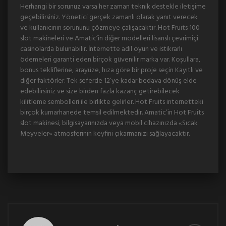
Herhangi bir sorunuz varsa her zaman teknik destekle iletişime
geçebilirsiniz. Yönetici gerçek zamanlı olarak yanıt verecek
ve kullanıcının sorununu çözmeye çalışacaktır. Hot Fruits 100
slot makineleri ve Amatic’in diğer modelleri lisanslı çevrimiçi
casinolarda bulunabilir. İnternette adil oyun ve istikrarlı
ödemeleri garanti eden birçok güvenilir marka var. Koşullara,
bonus tekliflerine, arayüze, hıza göre bir proje seçin Kayıtlı ve
diğer faktörler. Tek seferde 12’ye kadar bedava dönüş elde
edebilirsiniz ve size birden fazla kazanç getirebilecek
kilitleme sembolleri ile birlikte gelirler. Hot Fruits internetteki
birçok kumarhanede temsil edilmektedir. Amatic’in Hot Fruits
slot makinesi, bilgisayarınızda veya mobil cihazınızda «Sıcak
Meyveler» atmosferinin keyfini çıkarmanızı sağlayacaktır.