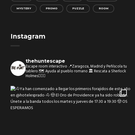
MYSTERY
PROMO
PUZZLE
ROOM
Instagram
thehuntescape
Escape room interactivo
📍Zaragoza, Madrid y Peñíscola tu
tablero 🗺
Ayuda al pueblo romano 🏛
Rescata a Sherlock
Holmes🕵🏻‍♂️