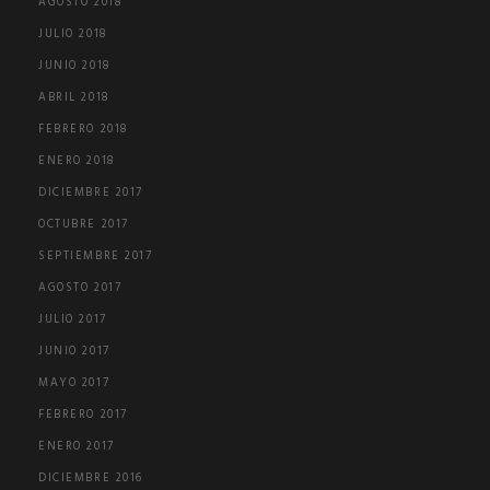
AGOSTO 2018
JULIO 2018
JUNIO 2018
ABRIL 2018
FEBRERO 2018
ENERO 2018
DICIEMBRE 2017
OCTUBRE 2017
SEPTIEMBRE 2017
AGOSTO 2017
JULIO 2017
JUNIO 2017
MAYO 2017
FEBRERO 2017
ENERO 2017
DICIEMBRE 2016