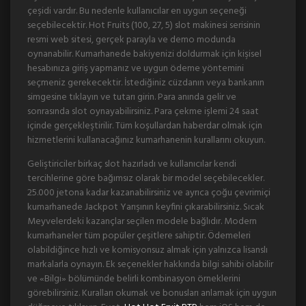
çeşidi vardır. Bu nedenle kullanıcılar en uygun seçeneği
seçebilecektir. Hot Fruits (100, 27, 5) slot makinesi serisinin
resmi web sitesi, gerçek parayla ve demo modunda
oynanabilir. Kumarhanede bakiyenizi doldurmak için kişisel
hesabınıza giriş yapmanız ve uygun ödeme yöntemini
seçmeniz gerekecektir. İstediğiniz cüzdanın veya bankanın
simgesine tıklayın ve tutarı girin. Para anında gelir ve
sonrasında slot oynayabilirsiniz. Para çekme işlemi 24 saat
içinde gerçekleştirilir. Tüm koşullardan haberdar olmak için
hizmetlerini kullanacağınız kumarhanenin kurallarını okuyun.
Geliştiriciler birkaç slot hazırladı ve kullanıcılar kendi
tercihlerine göre bağımsız olarak bir model seçebilecekler.
25.000 jetona kadar kazanabilirsiniz ve ayrıca çoğu çevrimiçi
kumarhanede Jackpot Yarışının keyfini çıkarabilirsiniz. Sıcak
Meyvelerdeki kazançlar seçilen modele bağlıdır. Modern
kumarhaneler tüm popüler çeşitlere sahiptir. Ödemeleri
olabildiğince hızlı ve komisyonsuz almak için yalnızca lisanslı
markalarla oynayın. Ek seçenekler hakkında bilgi sahibi olabilir
ve «Bilgi» bölümünde belirli kombinasyon örneklerini
görebilirsiniz. Kuralları okumak ve bonusları anlamak için uygun