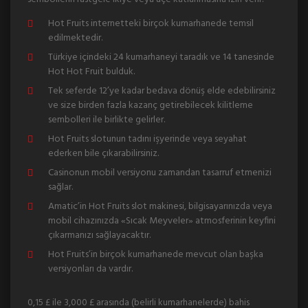
Hot Fruits internetteki birçok kumarhanede temsil
edilmektedir.
Türkiye içindeki 24 kumarhaneyi taradık ve 14 tanesinde
Hot Hot Fruit bulduk.
Tek seferde 12’ye kadar bedava dönüş elde edebilirsiniz
ve size birden fazla kazanç getirebilecek kilitleme
sembolleri ile birlikte gelirler.
Hot Fruits slotunun tadını işyerinde veya seyahat
ederken bile çıkarabilirsiniz.
Casinonun mobil versiyonu zamandan tasarruf etmenizi
sağlar.
Amatic’in Hot Fruits slot makinesi, bilgisayarınızda veya
mobil cihazınızda «Sıcak Meyveler» atmosferinin keyfini
çıkarmanızı sağlayacaktır.
Hot Fruits’in birçok kumarhanede mevcut olan başka
versiyonları da vardır.
0,15 £ ile 3,000 £ arasında (belirli kumarhanelerde) bahis