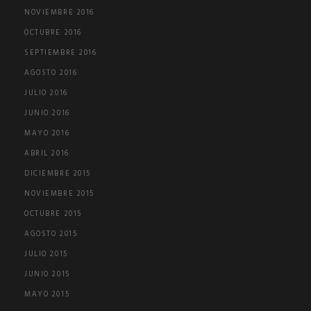
NOVIEMBRE 2016
OCTUBRE 2016
SEPTIEMBRE 2016
AGOSTO 2016
JULIO 2016
JUNIO 2016
MAYO 2016
ABRIL 2016
DICIEMBRE 2015
NOVIEMBRE 2015
OCTUBRE 2015
AGOSTO 2015
JULIO 2015
JUNIO 2015
MAYO 2015