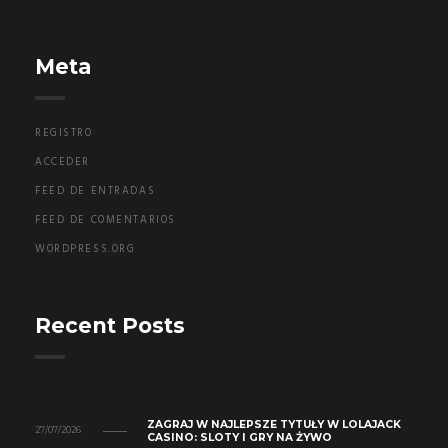
Meta
REGISTRO
ACCEDER
FEED DE ENTRADAS
FEED DE COMENTARIOS
WORDPRESS.ORG
Recent Posts
ZAGRAJ W NAJLEPSZE TYTUŁY W LOLAJACK
27/07/2026
CASINO: SLOTY I GRY NA ŻYWO