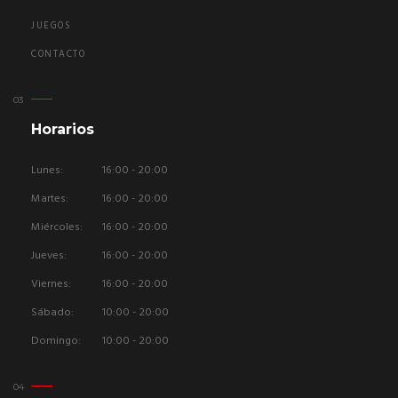
JUEGOS
CONTACTO
Horarios
Lunes:
16:00 - 20:00
Martes:
16:00 - 20:00
Miércoles:
16:00 - 20:00
Jueves:
16:00 - 20:00
Viernes:
16:00 - 20:00
Sábado:
10:00 - 20:00
Domingo:
10:00 - 20:00