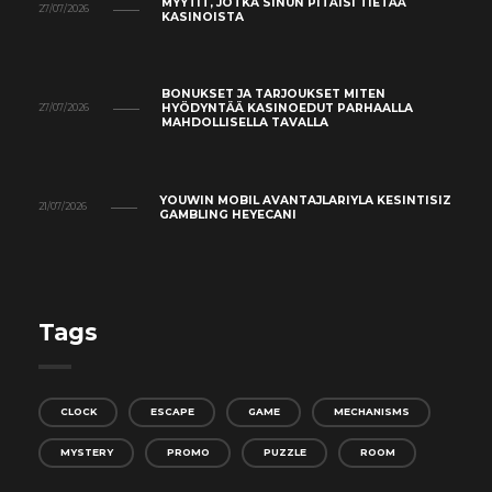
MYYTIT, JOTKA SINUN PITÄISI TIETÄÄ
27/07/2026
KASINOISTA
BONUKSET JA TARJOUKSET MITEN
HYÖDYNTÄÄ KASINOEDUT PARHAALLA
27/07/2026
MAHDOLLISELLA TAVALLA
YOUWIN MOBIL AVANTAJLARIYLA KESINTISIZ
21/07/2026
GAMBLING HEYECANI
Tags
CLOCK
ESCAPE
GAME
MECHANISMS
MYSTERY
PROMO
PUZZLE
ROOM