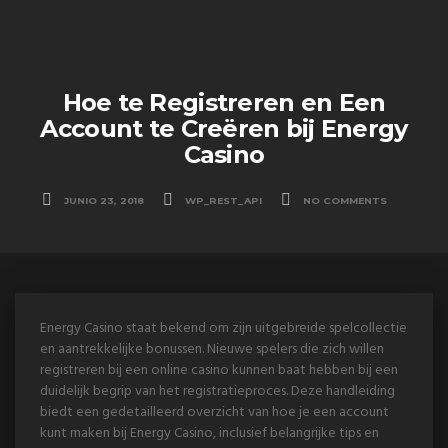
Skip
to
content
Hoe te Registreren en Een
Account te Creëren bij Energy
Casino
JUNIO 23, 2018
WP_REST_API
NO COMMENTS
Energy Casino staat bekend om zijn uitgebreide spelcollectie
en aantrekkelijke bonussen. Nieuwe spelers die zich willen
registreren bij een online casino kunnen baat hebben bij een
duidelijk begrip van het registratieproces. Deze handleiding
biedt een gedetailleerd overzicht van hoe je een account
kunt maken bij Energy Casino, inclusief belangrijke tips en