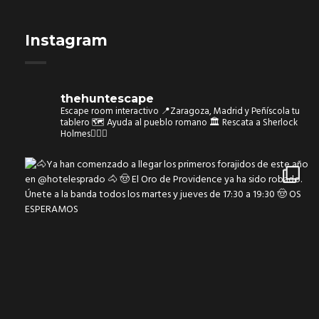
Instagram
thehuntescape
Escape room interactivo
📍Zaragoza, Madrid y Peñíscola tu
tablero 🗺
Ayuda al pueblo romano 🏛
Rescata a Sherlock
Holmes🕵🏻‍♂️