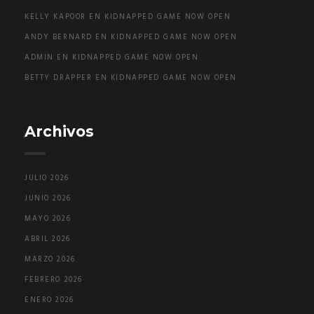
KELLY KAPOOR
EN
KIDNAPPED GAME NOW OPEN
ANDY BERNARD
EN
KIDNAPPED GAME NOW OPEN
ADMIN
EN
KIDNAPPED GAME NOW OPEN
BETTY DRAPPER
EN
KIDNAPPED GAME NOW OPEN
Archivos
JULIO 2026
JUNIO 2026
MAYO 2026
ABRIL 2026
MARZO 2026
FEBRERO 2026
ENERO 2026