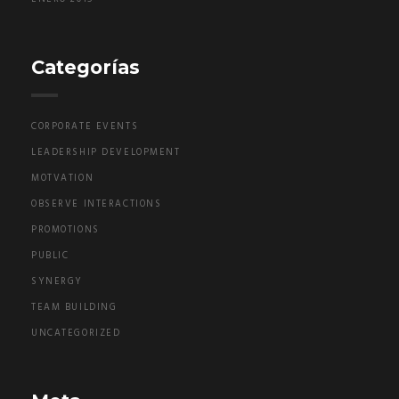
Categorías
CORPORATE EVENTS
LEADERSHIP DEVELOPMENT
MOTVATION
OBSERVE INTERACTIONS
PROMOTIONS
PUBLIC
SYNERGY
TEAM BUILDING
UNCATEGORIZED