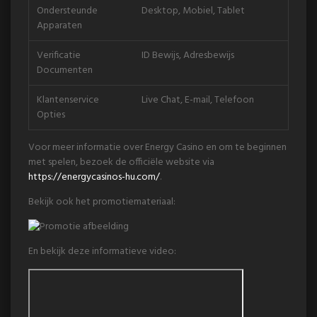
Ondersteunde
Desktop, Mobiel, Tablet
Apparaten
Verificatie
ID Bewijs, Adresbewijs
Documenten
Klantenservice
Live Chat, E-mail, Telefoon
Opties
Voor meer informatie over Energy Casino en om te beginnen
met spelen, bezoek de officiële website via
https://energycasinos-hu.com/
.
Bekijk ook het promotiemateriaal:
En bekijk deze informatieve video: