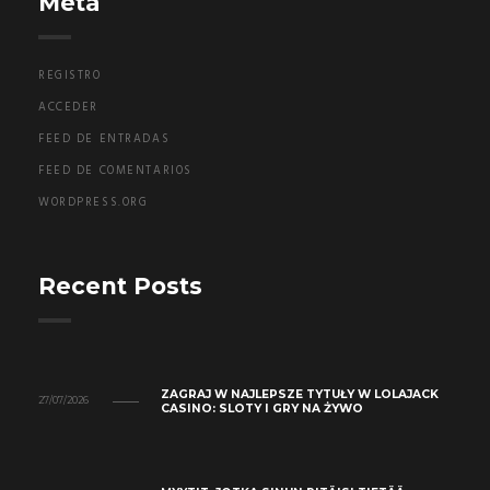
Meta
REGISTRO
ACCEDER
FEED DE ENTRADAS
FEED DE COMENTARIOS
WORDPRESS.ORG
Recent Posts
ZAGRAJ W NAJLEPSZE TYTUŁY W LOLAJACK
27/07/2026
CASINO: SLOTY I GRY NA ŻYWO