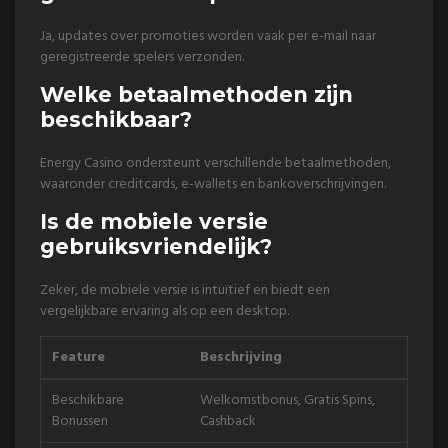
Ja, updates over promoties worden vaak per e-mail naar
geregistreerde spelers verzonden.
Welke betaalmethoden zijn
beschikbaar?
Energy Casino ondersteunt verschillende betaalmethoden,
waaronder creditcards, e-wallets en bankoverschrijvingen.
Is de mobiele versie
gebruiksvriendelijk?
Zeker, de mobiele versie is intuïtief en biedt een
vergelijkbare ervaring als op een desktop.
Feature
Beschrijving
Beschikbare
Welkomstbonus, Gratis Spins,
Bonussen
Cashback