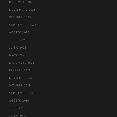
DICIEMBRE 2025
NOVIEMBRE 2025
OCTUBRE 2025
SEPTIEMBRE 2025
AGOSTO 2025
JULIO 2025
JUNIO 2025
MAYO 2025
DICIEMBRE 2024
FEBRERO 2021
NOVIEMBRE 2018
OCTUBRE 2018
SEPTIEMBRE 2018
AGOSTO 2018
JULIO 2018
JUNIO 2018