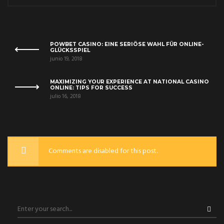
POWBET CASINO: EINE SERIÖSE WAHL FÜR ONLINE-
GLÜCKSSPIEL
junio 19, 2018
MAXIMIZING YOUR EXPERIENCE AT NATIONAL CASINO
ONLINE: TIPS FOR SUCCESS
julio 16, 2018
Comments are disabled for this post.