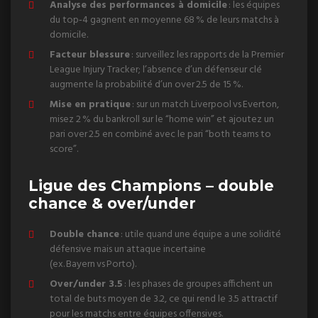
Analyse des performances à domicile
: les équipes
du top‑4 gagnent en moyenne 68 % de leurs matchs à
domicile.
Facteur blessure
: surveillez les rapports de la Premier
League Injury Tracker; l’absence d’un défenseur clé
augmente la probabilité d’un over 2.5 de 15 %.
Mise en pratique
: sur un match Liverpool vs Everton,
misez 2 % du bankroll sur le “home win” et ajoutez un
pari over 2.5 en combiné avec le pari “both teams to
score”.
Ligue des Champions – double
chance & over/under
Double chance
: utile quand une équipe a une solidité
défensive mais un attaque incertaine
(ex. Bayern vs Porto).
Over/under 3.5
: les phases de groupes affichent un
total de buts moyen de 3.2, ce qui rend le 3.5 attractif
pour les matchs entre équipes offensives.