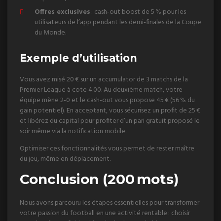
Offres exclusives
: cash‑out boost de 5 % pour les
utilisateurs de l’app pendant les demi‑finales de la Coupe
du Monde.
Exemple d’utilisation
Vous avez misé 20 € sur un accumulator de 3 matchs de la
Premier League à cote 4.00. Au deuxième match, votre
équipe mène 2‑0 et le cash‑out vous propose 45 € (56 % du
gain potentiel). En acceptant, vous sécurisez un profit de 25 €
et libérez du capital pour profiter d’un pari gratuit proposé le
soir même via la notification mobile.
Optimiser ces fonctionnalités vous permet de rester maître
du jeu, même en déplacement.
Conclusion (200 mots)
Nous avons parcouru les étapes essentielles pour transformer
votre passion du football en une activité rentable : choisir