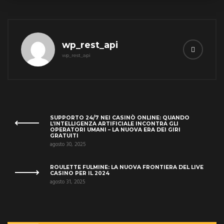
wp_rest_api
wp_rest_api
SUPPORTO 24/7 NEI CASINÒ ONLINE: QUANDO
L’INTELLIGENZA ARTIFICIALE INCONTRA GLI
OPERATORI UMANI – LA NUOVA ERA DEI GIRI
GRATUITI
agosto 30, 2025
ROULETTE FULMINE: LA NUOVA FRONTIERA DEL LIVE
CASINO PER IL 2024
agosto 31, 2025