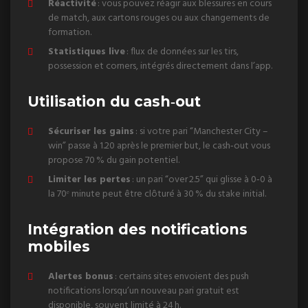
Réactivité
: vous pouvez réagir aux blessures en cours
de match, aux cartons rouges ou aux changements de
formation.
Statistiques live
: flux de données sur les tirs,
possession et corners, intégrés directement dans l’app.
Utilisation du cash‑out
Sécuriser les gains
: si votre pari “Manchester City –
win” passe à 1.20 après le premier but, le cash‑out vous
propose 70 % du gain potentiel.
Limiter les pertes
: un pari “over 2.5” qui glisse à 0‑0 à
la 70ᵉ minute peut être clôturé à 30 % du stake initial.
Intégration des notifications
mobiles
Alertes bonus
: certains sites envoient des push
notifications lorsqu’un nouveau pari gratuit est
disponible, souvent limité à 24 h.