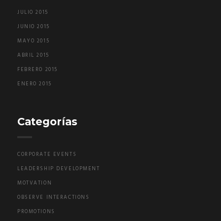
JULIO 2015
JUNIO 2015
MAYO 2015
ABRIL 2015
FEBRERO 2015
ENERO 2015
Categorías
CORPORATE EVENTS
LEADERSHIP DEVELOPMENT
MOTVATION
OBSERVE INTERACTIONS
PROMOTIONS