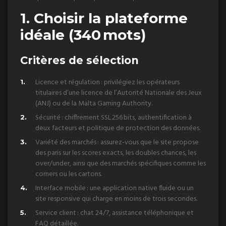
1. Choisir la plateforme
idéale (340 mots)
Critères de sélection
Licence et régulation : privilégiez les opérateurs
titulaires d’une licence de l’Autorité Nationale des Jeux
(ANJ) ou de la Malta Gaming Authority.
Sécurité : chiffrement SSL 256 bits, authentification à
deux facteurs et politique de protection des données.
Variété des marchés : assurez‑vous que le site propose
des paris sur les scores exacts, les doubles chances, les
over/under, ainsi que des marchés spécifiques comme les
corners ou les cartons.
Interface mobile : une application native fluide ou un
site responsive qui charge en moins de trois secondes.
Service client : chat 24/7, assistance téléphonique et
FAQ détaillée.