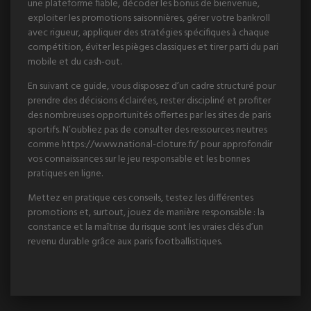
une plateforme fiable, décoder les bonus de bienvenue,
exploiter les promotions saisonnières, gérer votre bankroll
avec rigueur, appliquer des stratégies spécifiques à chaque
compétition, éviter les pièges classiques et tirer parti du pari
mobile et du cash‑out.
En suivant ce guide, vous disposez d’un cadre structuré pour
prendre des décisions éclairées, rester discipliné et profiter
des nombreuses opportunités offertes par les sites de paris
sportifs. N’oubliez pas de consulter des ressources neutres
comme https://www.national-cloture.fr/ pour approfondir
vos connaissances sur le jeu responsable et les bonnes
pratiques en ligne.
Mettez en pratique ces conseils, testez les différentes
promotions et, surtout, jouez de manière responsable : la
constance et la maîtrise du risque sont les vraies clés d’un
revenu durable grâce aux paris footballistiques.