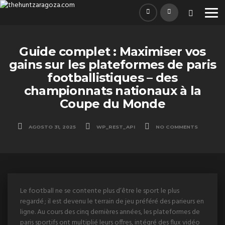
Skip
to
content
Guide complet : Maximiser vos
gains sur les plateformes de paris
footballistiques – des
championnats nationaux à la
Coupe du Monde
AGOSTO 31, 2025
WP_REST_API
NO COMMENTS
Le football ne se contente plus d’être le sport le plus
regardé ; il est devenu le terrain de jeu préféré des parieurs en
ligne. Au cours des cinq dernières années, les plateformes de
paris sportifs ont multiplié leurs offres, intégré des flux vidéo