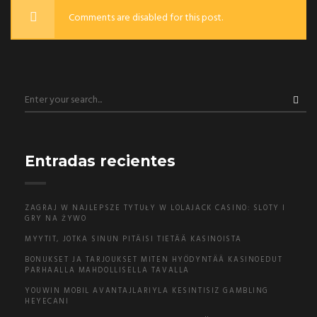
Comments are disabled for this post.
Entradas recientes
ZAGRAJ W NAJLEPSZE TYTUŁY W LOLAJACK CASINO: SLOTY I
GRY NA ŻYWO
MYYTIT, JOTKA SINUN PITÄISI TIETÄÄ KASINOISTA
BONUKSET JA TARJOUKSET MITEN HYÖDYNTÄÄ KASINOEDUT
PARHAALLA MAHDOLLISELLA TAVALLA
YOUWIN MOBIL AVANTAJLARIYLA KESINTISIZ GAMBLING
HEYECANI