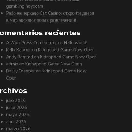
gambling heyecanı
Рабочее зеркало Cat Casino: откройте двери
в мир эксклюзивных развлечений!
omentarios recientes
A WordPress Commenter
en
Hello world!
Kelly Kapoor
en
Kidnapped Game Now Open
Andy Bernard
en
Kidnapped Game Now Open
admin
en
Kidnapped Game Now Open
Betty Drapper
en
Kidnapped Game Now
Open
rchivos
julio 2026
junio 2026
mayo 2026
abril 2026
marzo 2026