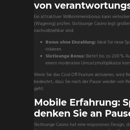
von verantwortungs
Ein attraktiver Willkommensbonus kann verlocken
(Wagering) prüfen. Slotlounge Casino legt groß
nachvollziehbar sind.
Bonus ohne Einzahlung:
Ideal für neue Sp
riskieren.
Slotlounge Bonus:
Bietet bis zu 200 % Au
einem moderaten Umsatzmultiplikator komb
Wenn Sie das Cool‑Off‑Feature aktivieren, wird I
bedeutet, dass Sie nach der Pause wieder von Ihr
geht.
Mobile Erfahrung: Sp
denken Sie an Paus
Slotlounge Casino hat eine responsives Design, 