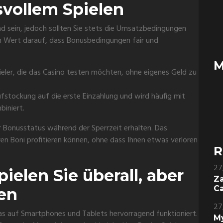
vollem Spielen
d sein, jedoch sollten Sie stets die Umsatzbedingungen
en Wert darauf, dass Bonusbedingungen fair und
M
ieler, die das Casino testen möchten, ohne eigenes Geld zu
fstockung auf die erste Einzahlung und wird häufig mit
iniert.
hr Bonusstatus während der Sperrzeit erhalten. Das
en Boni profitieren können, ohne dass Ihnen etwas verloren
R
27
ielen Sie überall, aber
Za
Ca
en
27
das auf Smartphones und Tablets hervorragend funktioniert.
My