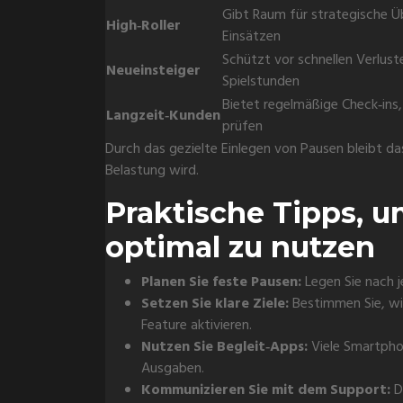
Gibt Raum für strategische Ü
High‑Roller
Einsätzen
Schützt vor schnellen Verlust
Neueinsteiger
Spielstunden
Bietet regelmäßige Check‑ins
Langzeit‑Kunden
prüfen
Durch das gezielte Einlegen von Pausen bleibt da
Belastung wird.
Praktische Tipps, u
optimal zu nutzen
Planen Sie feste Pausen:
Legen Sie nach j
Setzen Sie klare Ziele:
Bestimmen Sie, wie
Feature aktivieren.
Nutzen Sie Begleit‑Apps:
Viele Smartphon
Ausgaben.
Kommunizieren Sie mit dem Support:
D