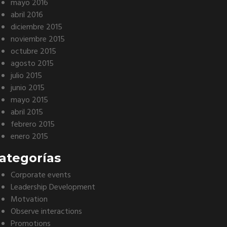
mayo 2016
abril 2016
diciembre 2015
noviembre 2015
octubre 2015
agosto 2015
julio 2015
junio 2015
mayo 2015
abril 2015
febrero 2015
enero 2015
ategorías
Corporate events
Leadership Development
Motvation
Observe interactions
Promotions