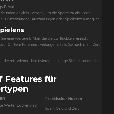
s‑E‑Mail.
4 Stunden geklickt werden, um die Sperre zu aktivieren.
f auf Einzahlungen, Auszahlungen oder Spielkonten möglich.
pielens
ie eine weitere E‑Mail, die Sie zur Rückkehr einlädt.
ool‑Off‑Fenster erneut verlängern, falls Sie noch mehr Zeit
 jederzeit wieder deaktivieren – solange Sie sich innerhalb
f‑Features für
ertypen
lft
Praktischer Nutzen
gte Weiter‑zocken nach
Spart Geld und Zeit