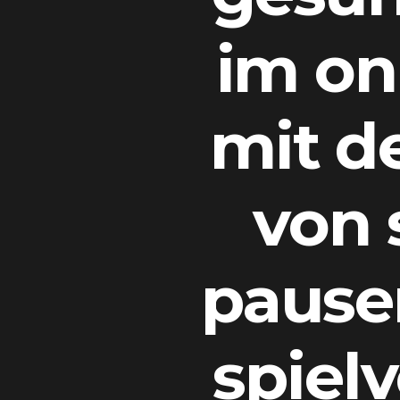
im on
mit d
von 
pause
spiel