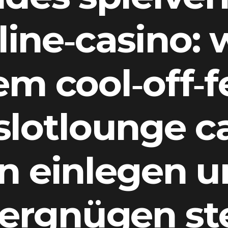
line‑casino: w
em cool‑off‑f
slotlounge c
n einlegen u
vergnügen st