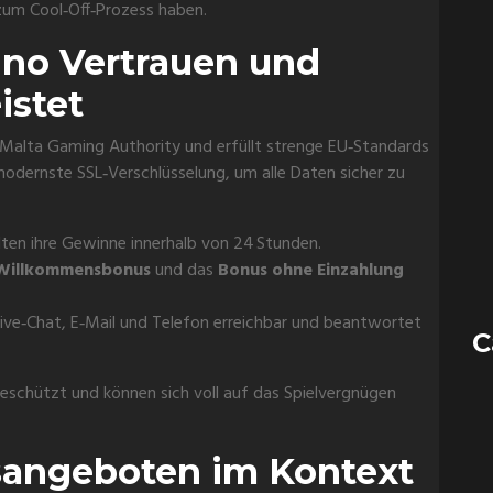
 zum Cool‑Off‑Prozess haben.
ino Vertrauen und
istet
r Malta Gaming Authority und erfüllt strenge EU‑Standards
odernste SSL‑Verschlüsselung, um alle Daten sicher zu
alten ihre Gewinne innerhalb von 24 Stunden.
Willkommensbonus
und das
Bonus ohne Einzahlung
ive‑Chat, E‑Mail und Telefon erreichbar und beantwortet
C
eschützt und können sich voll auf das Spielvergnügen
sangeboten im Kontext