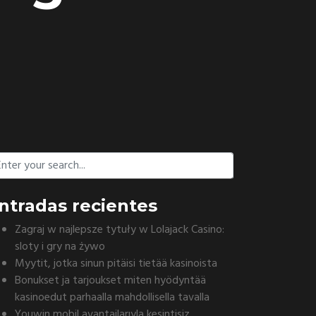
ntradas recientes
Zagraj w najlepsze tytuły w Lolajack Casino:
sloty i gry na żywo
Myytit, jotka sinun pitäisi tietää kasinoista
Bonukset ja tarjoukset miten hyödyntää
kasinoedut parhaalla mahdollisella tavalla
Youwin mobil avantajlarıyla kesintisiz