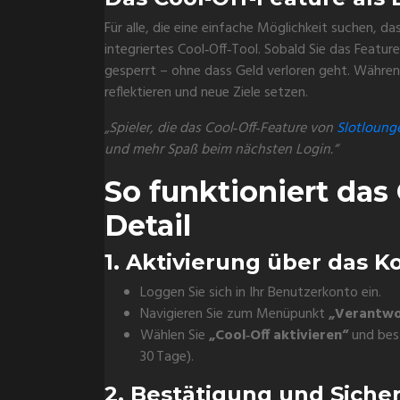
Für alle, die eine einfache Möglichkeit suchen, d
integriertes Cool‑Off‑Tool. Sobald Sie das Featur
gesperrt – ohne dass Geld verloren geht. Währen
reflektieren und neue Ziele setzen.
„Spieler, die das Cool‑Off‑Feature von
Slotloung
und mehr Spaß beim nächsten Login.“
So funktioniert das
Detail
1. Aktivierung über das 
Loggen Sie sich in Ihr Benutzerkonto ein.
Navigieren Sie zum Menüpunkt
„Verantwo
Wählen Sie
„Cool‑Off aktivieren“
und best
30 Tage).
2. Bestätigung und Siche