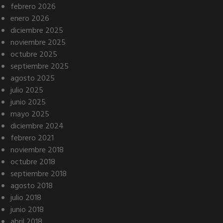
febrero 2026
enero 2026
diciembre 2025
noviembre 2025
octubre 2025
septiembre 2025
agosto 2025
julio 2025
junio 2025
mayo 2025
diciembre 2024
febrero 2021
noviembre 2018
octubre 2018
septiembre 2018
agosto 2018
julio 2018
junio 2018
abril 2018