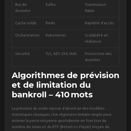
Bus de
Kafka
Transmission
données
fiable
Cache solde
Redis
Rapidité d’accès
Orchestration
Kubernetes
Scalabilité et
résilience
Sécurité
TLS, AES‑256, IAM
Protection des
données
Algorithmes de prévision
et de limitation du
bankroll – 410 mots
La prévision du solde repose d’abord sur des modèles
statistiques classiques. Une régression linéaire simple peut
estimer la perte moyenne quotidienne en fonction du
nombre de mises et du RTP (Return to Player) moyen du