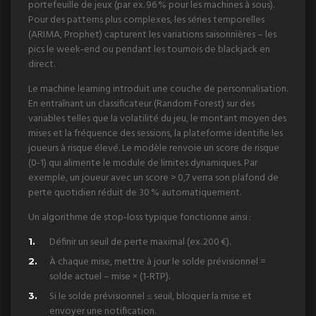
portefeuille de jeux (par ex. 96 % pour les machines à sous).
Pour des patterns plus complexes, les séries temporelles
(ARIMA, Prophet) capturent les variations saisonnières – les
pics le week‑end ou pendant les tournois de blackjack en
direct.
Le machine learning introduit une couche de personnalisation.
En entraînant un classificateur (Random Forest) sur des
variables telles que la volatilité du jeu, le montant moyen des
mises et la fréquence des sessions, la plateforme identifie les
joueurs à risque élevé. Le modèle renvoie un score de risque
(0‑1) qui alimente le module de limites dynamiques. Par
exemple, un joueur avec un score > 0,7 verra son plafond de
perte quotidien réduit de 30 % automatiquement.
Un algorithme de stop‑loss typique fonctionne ainsi :
Définir un seuil de perte maximal (ex. 200 €).
À chaque mise, mettre à jour le solde prévisionnel =
solde actuel – mise × (1‑RTP).
Si le solde prévisionnel ≤ seuil, bloquer la mise et
envoyer une notification.