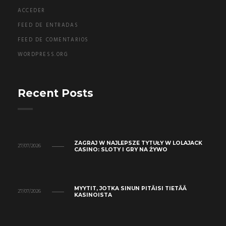
ACCEDER
FEED DE ENTRADAS
FEED DE COMENTARIOS
WORDPRESS.ORG
Recent Posts
ZAGRAJ W NAJLEPSZE TYTUŁY W LOLAJACK
27/07/2026
CASINO: SLOTY I GRY NA ŻYWO
MYYTIT, JOTKA SINUN PITÄISI TIETÄÄ
27/07/2026
KASINOISTA