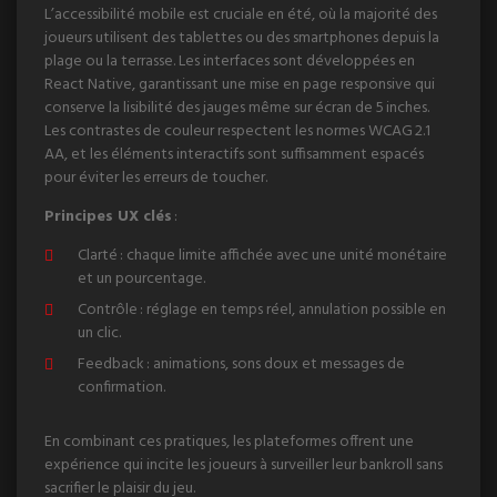
L’accessibilité mobile est cruciale en été, où la majorité des
joueurs utilisent des tablettes ou des smartphones depuis la
plage ou la terrasse. Les interfaces sont développées en
React Native, garantissant une mise en page responsive qui
conserve la lisibilité des jauges même sur écran de 5 inches.
Les contrastes de couleur respectent les normes WCAG 2.1
AA, et les éléments interactifs sont suffisamment espacés
pour éviter les erreurs de toucher.
Principes UX clés
:
Clarté : chaque limite affichée avec une unité monétaire
et un pourcentage.
Contrôle : réglage en temps réel, annulation possible en
un clic.
Feedback : animations, sons doux et messages de
confirmation.
En combinant ces pratiques, les plateformes offrent une
expérience qui incite les joueurs à surveiller leur bankroll sans
sacrifier le plaisir du jeu.