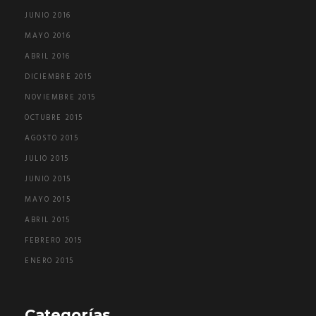
JUNIO 2016
MAYO 2016
ABRIL 2016
DICIEMBRE 2015
NOVIEMBRE 2015
OCTUBRE 2015
AGOSTO 2015
JULIO 2015
JUNIO 2015
MAYO 2015
ABRIL 2015
FEBRERO 2015
ENERO 2015
Categorías