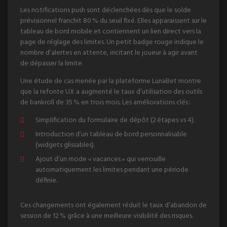
Les notifications push sont déclenchées dès que le solde
prévisionnel franchit 80 % du seuil fixé. Elles apparaissent sur le
tableau de bord mobile et contiennent un lien direct vers la
page de réglage des limites. Un petit badge rouge indique le
nombre d’alertes en attente, incitant le joueur à agir avant
de dépasser la limite.
Une étude de cas menée par la plateforme LunaBet montre
que la refonte UX a augmenté le taux d’utilisation des outils
de bankroll de 35 % en trois mois. Les améliorations clés :
Simplification du formulaire de dépôt (2 étapes vs 4).
Introduction d’un tableau de bord personnalisable
(widgets glissables).
Ajout d’un mode « vacances » qui verrouille
automatiquement les limites pendant une période
définie.
Ces changements ont également réduit le taux d’abandon de
session de 12 % grâce à une meilleure visibilité des risques.