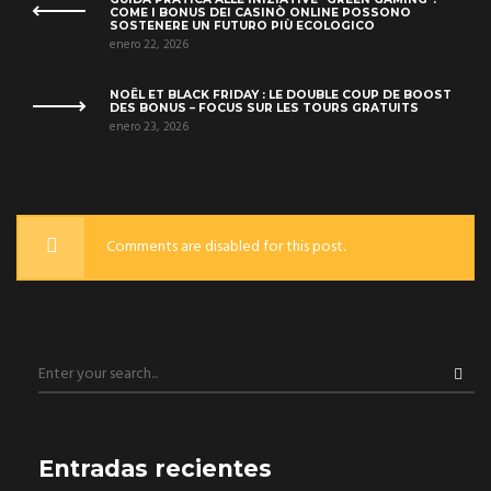
COME I BONUS DEI CASINÒ ONLINE POSSONO
SOSTENERE UN FUTURO PIÙ ECOLOGICO
enero 22, 2026
NOËL ET BLACK FRIDAY : LE DOUBLE COUP DE BOOST
DES BONUS – FOCUS SUR LES TOURS GRATUITS
enero 23, 2026
Comments are disabled for this post.
Entradas recientes