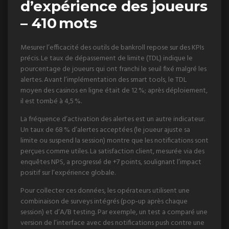
d’expérience des joueurs
– 410 mots
Mesurer l’efficacité des outils de bankroll repose sur des KPIs
précis. Le taux de dépassement de limite (TDL) indique le
pourcentage de joueurs qui ont franchi le seuil fixé malgré les
alertes. Avant l’implémentation des smart tools, le TDL
moyen des casinos en ligne était de 12 %; après déploiement,
il est tombé à 4,5 %.
La fréquence d’activation des alertes est un autre indicateur.
Un taux de 68 % d’alertes acceptées (le joueur ajuste sa
limite ou suspend la session) montre que les notifications sont
perçues comme utiles. La satisfaction client, mesurée via des
enquêtes NPS, a progressé de +7 points, soulignant l’impact
positif sur l’expérience globale.
Pour collecter ces données, les opérateurs utilisent une
combinaison de surveys intégrés (pop‑up après chaque
session) et d’A/B testing. Par exemple, un test a comparé une
version de l’interface avec des notifications push contre une