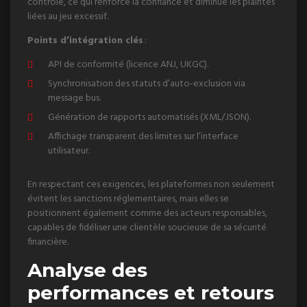
contrôle, ce qui renforce la confiance et diminue les plaintes
liées au jeu excessif.
Points d’intégration clés
:
API de conformité (licence ANJ, UKGC).
Synchronisation des statuts d’auto‑exclusion via
message bus.
Génération de rapports automatisés (XML/JSON).
Affichage transparent des limites sur l’interface
utilisateur.
En respectant ces exigences, les plateformes non seulement
évitent les sanctions réglementaires, mais elles se
positionnent également comme des acteurs responsables,
capables de fidéliser une clientèle soucieuse de sa sécurité
financière.
Analyse des
performances et retours