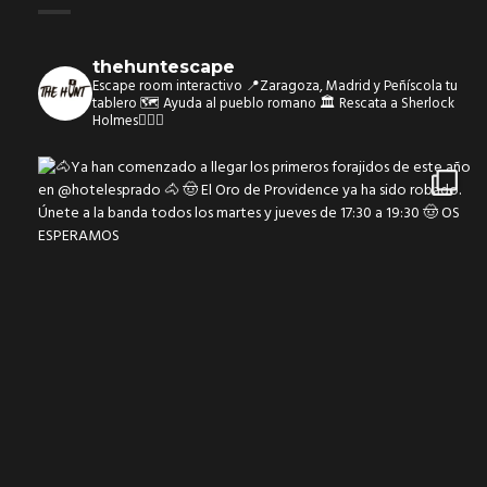
thehuntescape
Escape room interactivo
📍Zaragoza, Madrid y Peñíscola tu
tablero 🗺
Ayuda al pueblo romano 🏛
Rescata a Sherlock
Holmes🕵🏻‍♂️