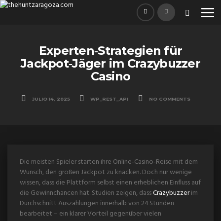
Skip
to
content
Experten‑Strategien für
Jackpot‑Jäger im Crazybuzzer
Casino
JULIO 14, 2025
WP_REST_API
NO COMMENTS
Die meisten Spieler starten ihre Online‑Casino‑Reise mit dem
Wunsch, den großen Jackpot zu knacken. Doch nur wenige
wissen, dass die Plattform selbst einen erheblichen Einfluss auf
die Gewinnchancen hat. Studien zeigen, dass
Crazybuzzer
im
Durchschnitt Auszahlungen innerhalb von 24 Stunden
bearbeitet – ein klarer Vorteil gegenüber vielen