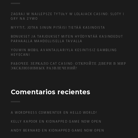
ZAGRAJ W NAJLEPSZE TYTUŁY W LOLAJACK CASINO: SLOTY I
GRY NA ŻYWO
MYYTIT, JOTKA SINUN PITÄISI TIETÄÄ KASINOISTA
BONUKSET JA TARJOUKSET MITEN HYÖDYNTÄÄ KASINOEDUT
PARHAALLA MAHDOLLISELLA TAVALLA
YOUWIN MOBIL AVANTAJLARIYLA KESINTISIZ GAMBLING
HEYECANI
РАБОЧЕЕ ЗЕРКАЛО CAT CASINO: ОТКРОЙТЕ ДВЕРИ В МИР
ЭКСКЛЮЗИВНЫХ РАЗВЛЕЧЕНИЙ!
Comentarios recientes
A WORDPRESS COMMENTER
EN
HELLO WORLD!
KELLY KAPOOR
EN
KIDNAPPED GAME NOW OPEN
ANDY BERNARD
EN
KIDNAPPED GAME NOW OPEN