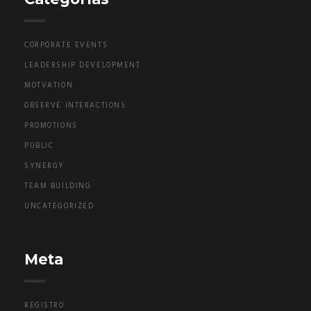
CORPORATE EVENTS
LEADERSHIP DEVELOPMENT
MOTVATION
OBSERVE INTERACTIONS
PROMOTIONS
PUBLIC
SYNERGY
TEAM BUILDING
UNCATEGORIZED
Meta
REGISTRO