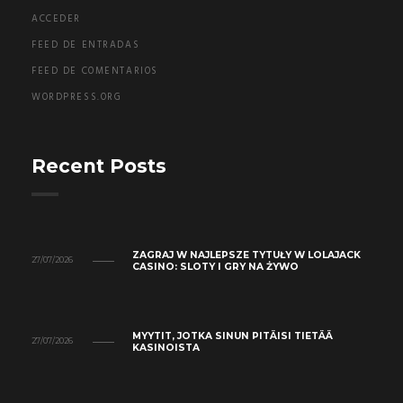
ACCEDER
FEED DE ENTRADAS
FEED DE COMENTARIOS
WORDPRESS.ORG
Recent Posts
ZAGRAJ W NAJLEPSZE TYTUŁY W LOLAJACK
27/07/2026
CASINO: SLOTY I GRY NA ŻYWO
MYYTIT, JOTKA SINUN PITÄISI TIETÄÄ
27/07/2026
KASINOISTA