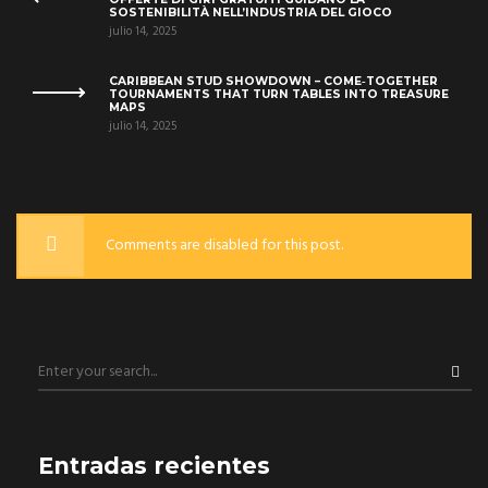
SOSTENIBILITÀ NELL’INDUSTRIA DEL GIOCO
julio 14, 2025
CARIBBEAN STUD SHOWDOWN – COME‑TOGETHER
TOURNAMENTS THAT TURN TABLES INTO TREASURE
MAPS
julio 14, 2025
Comments are disabled for this post.
Entradas recientes