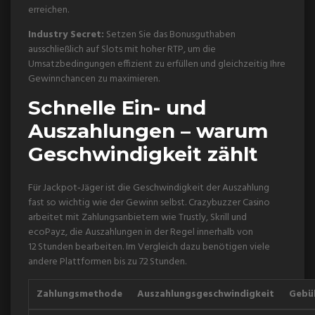
erreichen.
Industry Secret:
Setzen Sie das Bonusguthaben
ausschließlich auf Slots mit hoher RTP, um die
Umsatzbedingungen effizient zu erfüllen und gleichzeitig Ihre
Gewinnchancen zu maximieren.
Schnelle Ein- und
Auszahlungen – warum
Geschwindigkeit zählt
Für Jackpot‑Jäger ist die Geschwindigkeit der Auszahlung
fast so wichtig wie der Gewinn selbst. Crazybuzzer Casino
arbeitet mit Zahlungsanbietern wie Trustly, Skrill und
ecoPayz, die Auszahlungen in der Regel innerhalb von
12 Stunden bearbeiten. Im Vergleich dazu benötigen viele
andere Plattformen bis zu 72 Stunden.
Zahlungsmethode
Auszahlungsgeschwindigkeit
Gebü