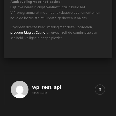
Aanbeveling voor het casino:
Blijf investeren in crypto‑infrastructuur, breid het
VIP‑programma uit met meer exclusieve evenementen en
houd de bonus‑structuur data‑gedreven in balans.
Voor een directe kennismaking met deze voordelen,
probeer Magius Casino
en ervaar zelf de combinatie van
snelheid, veiligheid en spelplezier.
wp_rest_api
wp_rest_api