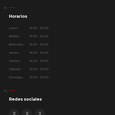
Horarios
Lunes:
16:00 - 20:00
Martes:
16:00 - 20:00
Miércoles:
16:00 - 20:00
Jueves:
16:00 - 20:00
Viernes:
16:00 - 20:00
Sábado:
10:00 - 20:00
Domingo:
10:00 - 20:00
Redes sociales