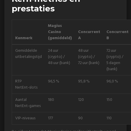
prestaties
Magius
Casino
Concurrent
Concurrent
Kenmerk
(gemiddeld)
A
B
Gemiddelde
24 uur
48 uur
72 uur
uitbetalingstijd
(crypto) /
(crypto) /
(crypto) /
48 uur (bank)
72 uur (bank)
5 dagen
(bank)
RTP
96,5 %
95,8 %
96,0 %
NetEnt‑slots
Aantal
180
120
150
NetEnt‑games
VIP‑niveaus
177
90
110