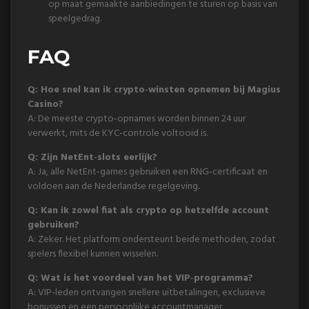
op maat gemaakte aanbiedingen te sturen op basis van
speelgedrag.
FAQ
Q: Hoe snel kan ik crypto‑winsten opnemen bij Magius
Casino?
A: De meeste crypto‑opnames worden binnen 24 uur
verwerkt, mits de KYC‑controle voltooid is.
Q: Zijn NetEnt‑slots eerlijk?
A: Ja, alle NetEnt‑games gebruiken een RNG‑certificaat en
voldoen aan de Nederlandse regelgeving.
Q: Kan ik zowel fiat als crypto op hetzelfde account
gebruiken?
A: Zeker. Het platform ondersteunt beide methoden, zodat
spelers flexibel kunnen wisselen.
Q: Wat is het voordeel van het VIP‑programma?
A: VIP‑leden ontvangen snellere uitbetalingen, exclusieve
bonussen en een persoonlijke accountmanager.