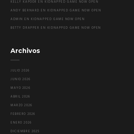
KELLY KAPOOR
EN
KIDNAPPED GAME NOW OPEN
ANDY BERNARD
EN
KIDNAPPED GAME NOW OPEN
ADMIN
EN
KIDNAPPED GAME NOW OPEN
BETTY DRAPPER
EN
KIDNAPPED GAME NOW OPEN
Archivos
JULIO 2026
JUNIO 2026
MAYO 2026
ABRIL 2026
MARZO 2026
FEBRERO 2026
ENERO 2026
DICIEMBRE 2025