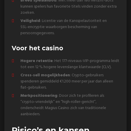
Breed spelaanbod
: Met meer dan 180 NetEnt‑slots
kunnen spelers hun favoriete titels vinden zonder extra
zoeken.
Veiligheid
: Licentie van de Kansspelautoriteit en
SSL‑encryptie waarborgen bescherming van
persoonsgegevens.
Voor het casino
Hogere retentie
: Het 177‑niveaus‑VIP‑programma leidt
tot een 12 % hogere levenslange klantwaarde (CLV).
Cross‑sell mogelijkheden
: Crypto‑gebruikers
spenderen gemiddeld €1.200 meer per jaar dan alleen
fiat‑gebruikers.
Merkpositionering
: Door zich te profileren als
“crypto‑vriendelijk” en “high‑roller‑gericht”,
onderscheidt Magius Casino zich van traditionele
aanbieders.
Risico’s en kansen