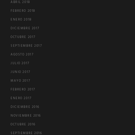
ABRIL 2018
FEBRERO 2018
ENERO 2018
DICIEMBRE 2017
OCTUBRE 2017
SEPTIEMBRE 2017
AGOSTO 2017
JULIO 2017
JUNIO 2017
MAYO 2017
FEBRERO 2017
ENERO 2017
DICIEMBRE 2016
NOVIEMBRE 2016
OCTUBRE 2016
SEPTIEMBRE 2016