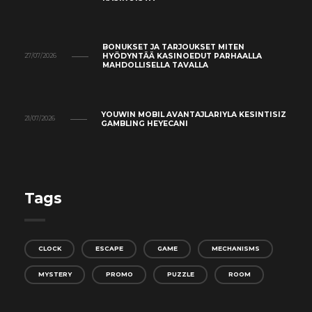
BONUKSET JA TARJOUKSET MITEN
HYÖDYNTÄÄ KASINOEDUT PARHAALLA
27/07/2026
MAHDOLLISELLA TAVALLA
YOUWIN MOBIL AVANTAJLARIYLA KESINTISIZ
21/07/2026
GAMBLING HEYECANI
Tags
CLOCK
ESCAPE
GAME
MECHANISMS
MYSTERY
PROMO
PUZZLE
ROOM