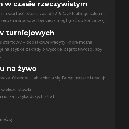
m w czasie rzeczywistym
ko ich wartość. Stosuj zasadę 2‑5 % aktualnego salda na
czerpania środków i będziesz mógł grać do końca sesji.
w turniejowych
us startowy – dodatkowe kredyty, które można
je na szybkie zakłady o wysokiej częstotliwości, aby
.
gu na żywo
za. Obserwuj, jak zmienia się Twoje miejsce i reaguj:
 większe stawki.
 i unikaj ryzyka dużych strat.
nością.