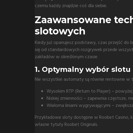
czemu każdy znajdzie coś dla siebie.
Zaawansowane techn
slotowych
Kiedy już opanujesz podstawy, czas przejść do ba
się od standardowych rozgrywek przede wszyst
zakładów w określonym czasie.
1. Optymalny wybór slotu
Nie wszystkie automaty są równie rentowne w tur
Wysokim RTP (Return to Player) – powyżej
Niskiej zmienności – zapewnia częstsze, m
Wieloma liniami wygrywającymi – zwiększa 
Przykładowe sloty dostępne w Roobet Casino, któ
własne tytuły Roobet Originals.