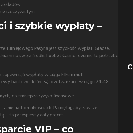
 zakładów.
asie rzeczywistym.
i i szybkie wypłaty –
ze turniejowego kasyna jest szybkość wypłat. Gracze,
dniami na swoje środki. Roobet Casino rozumie tę potrzebę
C
n zapewniają wypłaty w ciągu kilku minut.
zelewy bankowe, które są przetwarzane w ciągu 24‑48
ych, co zmniejsza ryzyko finansowe.
, a nie na formalnościach. Pamiętaj, aby zawsze
ą – to przyspieszy cały proces.
parcie VIP – co