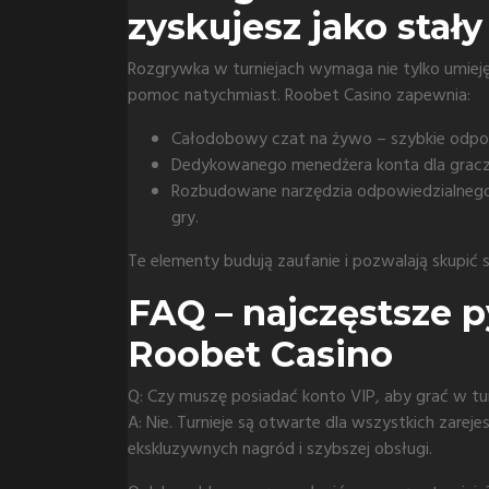
zyskujesz jako stały
Rozgrywka w turniejach wymaga nie tylko umieję
pomoc natychmiast. Roobet Casino zapewnia:
Całodobowy czat na żywo – szybkie odpowi
Dedykowanego menedżera konta dla graczy V
Rozbudowane narzędzia odpowiedzialnego 
gry.
Te elementy budują zaufanie i pozwalają skupić s
FAQ – najczęstsze p
Roobet Casino
Q: Czy muszę posiadać konto VIP, aby grać w tu
A: Nie. Turnieje są otwarte dla wszystkich zare
ekskluzywnych nagród i szybszej obsługi.