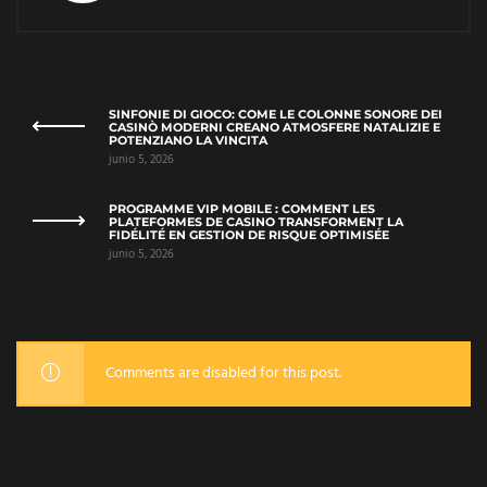
SINFONIE DI GIOCO: COME LE COLONNE SONORE DEI
CASINÒ MODERNI CREANO ATMOSFERE NATALIZIE E
POTENZIANO LA VINCITA
junio 5, 2026
PROGRAMME VIP MOBILE : COMMENT LES
PLATEFORMES DE CASINO TRANSFORMENT LA
FIDÉLITÉ EN GESTION DE RISQUE OPTIMISÉE
junio 5, 2026
Comments are disabled for this post.