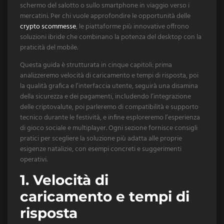
schermo del salotto o sullo smartphone in viaggio verso i
mercatini. Per chi vuole approfondire le opportunità delle
crypto scommesse
, le piattaforme più innovative offrono
soluzioni ibride che combinano la potenza del desktop con la
praticità del mobile.
Questa guida è strutturata in cinque capitoli: prima
analizzeremo velocità di caricamento e tempi di risposta, poi
la qualità grafica e l’interfaccia utente, seguirà una disamina
della sicurezza e dei pagamenti, includendo l’integrazione
delle criptovalute, poi parleremo di compatibilità e supporto
tecnico durante le festività, e infine esploreremo l’esperienza
di gioco sociale e multiplayer. Ogni sezione fornisce consigli
pratici per scegliere la soluzione più adatta alle proprie
esigenze natalizie, con esempi concreti e suggerimenti
operativi.
1. Velocità di
caricamento e tempi di
risposta