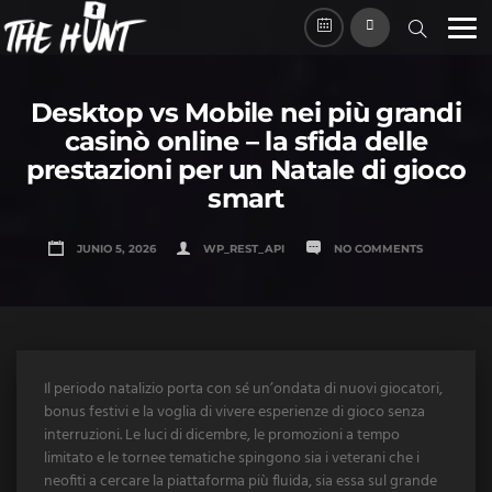
Skip
to
content
Desktop vs Mobile nei più grandi
casinò online – la sfida delle
prestazioni per un Natale di gioco
smart
JUNIO 5, 2026
WP_REST_API
NO COMMENTS
Il periodo natalizio porta con sé un’ondata di nuovi giocatori,
bonus festivi e la voglia di vivere esperienze di gioco senza
interruzioni. Le luci di dicembre, le promozioni a tempo
limitato e le tornee tematiche spingono sia i veterani che i
neofiti a cercare la piattaforma più fluida, sia essa sul grande