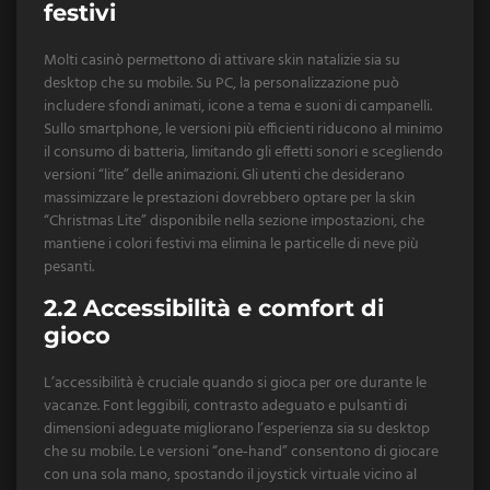
festivi
Molti casinò permettono di attivare skin natalizie sia su
desktop che su mobile. Su PC, la personalizzazione può
includere sfondi animati, icone a tema e suoni di campanelli.
Sullo smartphone, le versioni più efficienti riducono al minimo
il consumo di batteria, limitando gli effetti sonori e scegliendo
versioni “lite” delle animazioni. Gli utenti che desiderano
massimizzare le prestazioni dovrebbero optare per la skin
“Christmas Lite” disponibile nella sezione impostazioni, che
mantiene i colori festivi ma elimina le particelle di neve più
pesanti.
2.2 Accessibilità e comfort di
gioco
L’accessibilità è cruciale quando si gioca per ore durante le
vacanze. Font leggibili, contrasto adeguato e pulsanti di
dimensioni adeguate migliorano l’esperienza sia su desktop
che su mobile. Le versioni “one‑hand” consentono di giocare
con una sola mano, spostando il joystick virtuale vicino al