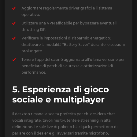
Aggiornare regolarmente driver grafici e il sistema
operativo.
Utilizzare una VPN affidabile per bypassare eventuali
throttling ISP.
Verificare le impostazioni di risparmio energetico:
disattivare la modalità “Battery Saver” durante le sessioni
prolungate.
Tenere l’app del casinò aggiornata all’ultima versione per
beneficiare di patch di sicurezza e ottimizzazioni di
performance.
5. Esperienza di gioco
sociale e multiplayer
Il desktop rimane la scelta preferita per chi desidera chat
vocali integrate, tavoli multi‑utente e streaming in alta
definizione. Le sale live di poker o blackjack permettono di
parlare con il dealer e gli avversari tramite microfono,