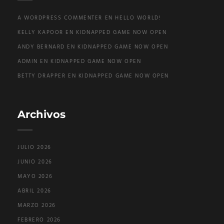
A WORDPRESS COMMENTER
EN
HELLO WORLD!
KELLY KAPOOR
EN
KIDNAPPED GAME NOW OPEN
ANDY BERNARD
EN
KIDNAPPED GAME NOW OPEN
ADMIN
EN
KIDNAPPED GAME NOW OPEN
BETTY DRAPPER
EN
KIDNAPPED GAME NOW OPEN
Archivos
JULIO 2026
JUNIO 2026
MAYO 2026
ABRIL 2026
MARZO 2026
FEBRERO 2026