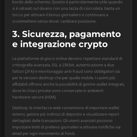
bordo dello schermo. Questo è particolarmente utile quando
si è sdraiati sul divano con una tazza di cioccolata: basta un
tocco per attivare il bonus giornaliero e continuare a
scommettere senza dover cambiare posizione.
3. Sicurezza, pagamento
e integrazione crypto
Le piattaforme di gioco online devono rispettare standard di
crittografia avanzata. SSL a 256 bit, autenticazione a due
fattori (2FA) e monitoraggio anti‑fraud sono obbligatori sia
per le versioni desktop che per quelle mobile. I casinò più
affidabili offrono anche la possibilità di gestire wallet integrati,
dove le chiavi private sono conservate in ambienti
hardware‑secure (HSM).
Desktop: le interfacce web consentono di importare wallet
esterni, gestire più indirizzi di deposito e visualizzare report
dettagliati delle transazioni. Gli utenti avanzati possono
impostare limiti di prelievo giornalieri e attivare notifiche via
email per ogni movimento di fondi.