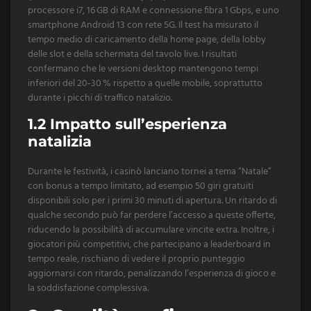
processore i7, 16 GB di RAM e connessione fibra 1 Gbps, e uno
smartphone Android 13 con rete 5G. Il test ha misurato il
tempo medio di caricamento della home page, della lobby
delle slot e della schermata del tavolo live. I risultati
confermano che le versioni desktop mantengono tempi
inferiori del 20‑30 % rispetto a quelle mobile, soprattutto
durante i picchi di traffico natalizio.
1.2 Impatto sull’esperienza
natalizia
Durante le festività, i casinò lanciano tornei a tema “Natale”
con bonus a tempo limitato, ad esempio 50 giri gratuiti
disponibili solo per i primi 30 minuti di apertura. Un ritardo di
qualche secondo può far perdere l’accesso a queste offerte,
riducendo la possibilità di accumulare vincite extra. Inoltre, i
giocatori più competitivi, che partecipano a leaderboard in
tempo reale, rischiano di vedere il proprio punteggio
aggiornarsi con ritardo, penalizzando l’esperienza di gioco e
la soddisfazione complessiva.