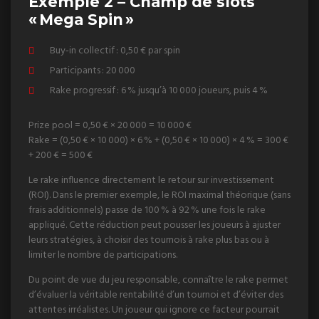
Exemple 2 – Champ de slots
« Mega Spin »
Buy‑in collectif : 0,50 € par spin
Participants : 20 000
Rake progressif : 6 % jusqu’à 10 000 joueurs, puis 4 %
Prize pool = 0,50 € × 20 000 = 10 000 €
Rake = (0,50 € × 10 000) × 6 % + (0,50 € × 10 000) × 4 % = 300 €
+ 200 € = 500 €
Le rake influence directement le retour sur investissement
(ROI). Dans le premier exemple, le ROI maximal théorique (sans
frais additionnels) passe de 100 % à 92 % une fois le rake
appliqué. Cette réduction peut pousser les joueurs à ajuster
leurs stratégies, à choisir des tournois à rake plus bas ou à
limiter le nombre de participations.
Du point de vue du jeu responsable, connaître le rake permet
d’évaluer la véritable rentabilité d’un tournoi et d’éviter des
attentes irréalistes. Un joueur qui ignore ce facteur pourrait