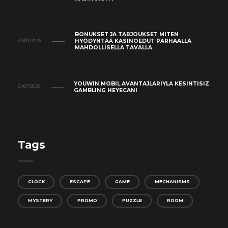
BONUKSET JA TARJOUKSET MITEN
HYÖDYNTÄÄ KASINOEDUT PARHAALLA
27/07/2026
MAHDOLLISELLA TAVALLA
YOUWIN MOBIL AVANTAJLARIYLA KESINTISIZ
21/07/2026
GAMBLING HEYECANI
Tags
CLOCK
ESCAPE
GAME
MECHANISMS
MYSTERY
PROMO
PUZZLE
ROOM