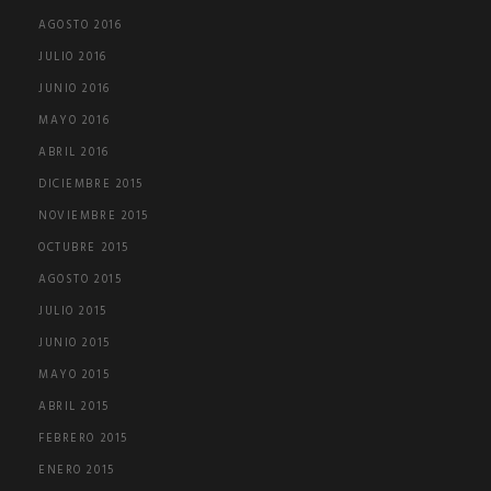
AGOSTO 2016
JULIO 2016
JUNIO 2016
MAYO 2016
ABRIL 2016
DICIEMBRE 2015
NOVIEMBRE 2015
OCTUBRE 2015
AGOSTO 2015
JULIO 2015
JUNIO 2015
MAYO 2015
ABRIL 2015
FEBRERO 2015
ENERO 2015