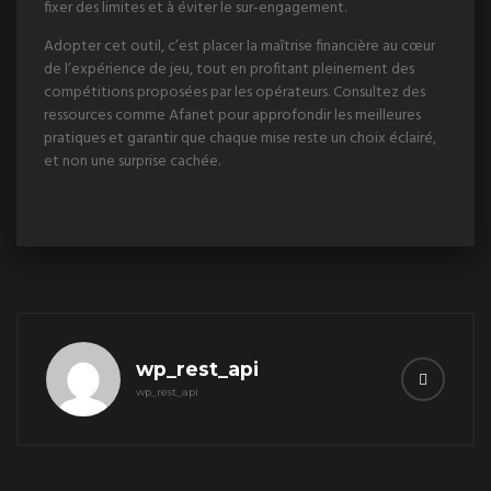
fixer des limites et à éviter le sur‑engagement.
Adopter cet outil, c’est placer la maîtrise financière au cœur
de l’expérience de jeu, tout en profitant pleinement des
compétitions proposées par les opérateurs. Consultez des
ressources comme Afanet pour approfondir les meilleures
pratiques et garantir que chaque mise reste un choix éclairé,
et non une surprise cachée.
wp_rest_api
wp_rest_api