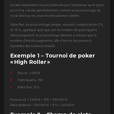
Le rake représente la part prélevée par l’opérateur sur le prize
pool. Il se calcule généralement comme un pourcentage du
total des buy‑ins, mais les mécanismes varient.
Rake fixe
: un pourcentage unique, souvent compris entre 5 %
et 10 %, appliqué quel que soit le nombre de participants.
Rake progressif
: le pourcentage diminue à mesure que le
nombre d’inscrits augmente, afin d’inciter les joueurs à
rejoindre des tournois massifs.
Exemple 1 – Tournoi de poker
« High Roller »
Buy‑in : 2 000 €
Participants : 150
Rake fixe : 8 %
Prize pool = 2 000 € × 150 = 300 000 €
Rake prélevé = 300 000 € × 8 % = 24 000 €