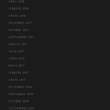
ABRIL 2018
FEBRERO 2018
ENERO 2018
DICIEMBRE 2017
OCTUBRE 2017
SEPTIEMBRE 2017
AGOSTO 2017
JULIO 2017
JUNIO 2017
MAYO 2017
FEBRERO 2017
ENERO 2017
DICIEMBRE 2016
NOVIEMBRE 2016
OCTUBRE 2016
SEPTIEMBRE 2016