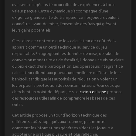
rivalisent d’ingéniosité pour offrir des expériences à forte
valeur perçue. Cette dynamique s’accompagne d’une
exigence grandissante de transparence : les joueurs veulent
connaître, avant de miser, l’ensemble des frais qui grèvent
leurs gains potentiels.
C’est dans ce contexte que le « calculateur de coût réel »
apparaît comme un outil technique au service du jeu
responsable. En agrégeant les données de mise, de rake, de
conversion monétaire et de fiscalité, il donne une vision claire
du prix exact d’une participation. Les opérateurs intégrant ce
calculateur offrent aux joueurs une meilleure maîtrise de leur
bankroll, tandis que les autorités de régulation y voient un
levier pour la protection des consommateurs. Pour ceux qui
cherchent un point de départ, le site
casino en ligne
propose
des ressources utiles afin de comprendre les bases de ces
outils.
Cet article propose un tour d’horizon technique des
différents coûts appliqués aux tournois, puis montre
comment les informations générées aident les joueurs à
adopter une pratique plus sûre et plus réfléchie.