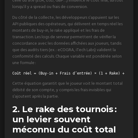
celle du site (EUR, USD, GBP…) influence le coût final, surtout
lorsqu’il y a spread ou frais de conversion.
Du côté de la collecte, les développeurs s’appuient sur les
API publiques des opérateurs, qui délivrent en temps réel les
montants de buy‑in, le rake appliqué et les frais de
transaction. Les logs de serveur permettent de vérifier la
concordance avec les données affichées aux joueurs, tandis
que des audits tiers (ex. : eCOGRA, iTech Labs) valident la
conformité des calculs. Chaque variable est pondérée selon
une formule :
Cette équation garantit que le joueur voit le montant total
débité de son compte, y compris les frais invisibles qui
s’ajoutent après la partie.
2. Le rake des tournois :
un levier souvent
méconnu du coût total