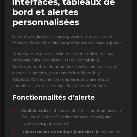
interfaces, tableaux de
bord et alertes
personnalisées
Les résultats du calculateur se présentent sous plusieurs
formats, afin de répondre aux préférences de chaque joueur.
Graphiques en barres
affichent le coût total ventilé par
catégorie (rake, conversion, taxes, commission).
Heatmaps
montrent les moments d’un tournoi où le coût
marginal augmente, par exemple lors des re‑buys.
Rapports PDF
résument les dépenses pour une session
complète, avec un historique des tours précédents.
Fonctionnalités d’alerte
Seuil de coût
: l’utilisateur définit un montant maximal
(ex. : 150 €). Si le coût estimé dépasse ce seuil, une
notification push apparaît.
Dépassement de budget journalier
: le tableau de