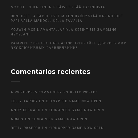
MYYTIT, JOTKA SINUN PITÄISI TIETÄÄ KASINOISTA
BONUKSET JA TARJOUKSET MITEN HYÖDYNTÄÄ KASINOEDUT
PARHAALLA MAHDOLLISELLA TAVALLA
YOUWIN MOBIL AVANTAJLARIYLA KESINTISIZ GAMBLING
HEYECANI
РАБОЧЕЕ ЗЕРКАЛО CAT CASINO: ОТКРОЙТЕ ДВЕРИ В МИР
ЭКСКЛЮЗИВНЫХ РАЗВЛЕЧЕНИЙ!
Comentarios recientes
A WORDPRESS COMMENTER
EN
HELLO WORLD!
KELLY KAPOOR
EN
KIDNAPPED GAME NOW OPEN
ANDY BERNARD
EN
KIDNAPPED GAME NOW OPEN
ADMIN
EN
KIDNAPPED GAME NOW OPEN
BETTY DRAPPER
EN
KIDNAPPED GAME NOW OPEN