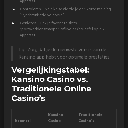
apparaat.
Controleren – Na elke sessie zie je een korte melding
“Synchronisatie voltooid”.
Genieten – Pak je favoriete slots,
sportweddenschappen of live casino‑tafel op elk
apparaat.
Tip: Zorg dat je de nieuwste versie van de
Kansino app hebt voor optimale prestaties.
Vergelijkingstabel:
Kansino Casino vs.
Traditionele Online
Casino’s
Kansino
Traditionele
Kenmerk
Casino
Casino’s