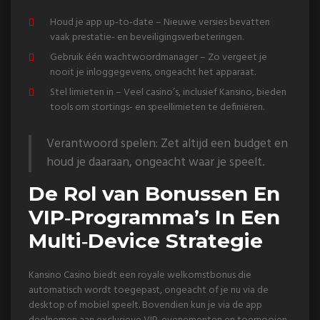
Houd je app up‑to‑date – Nieuwe versies bevatten
vaak prestatie‑ en beveiligingsverbeteringen.
Gebruik één wachtwoordmanager – Zo vergeet je
nooit je inloggegevens, ongeacht het apparaat.
Stel limieten in – Veel casino’s, inclusief Kansino, bieden
tools om stortings- en speellimieten te definiëren.
Verantwoord spelen: Zet altijd een budget en
houd je daaraan, ongeacht waar je speelt.
De Rol van Bonussen En
VIP‑Programma’s In Een
Multi‑Device Strategie
Kansino Casino biedt een royale welkomstbonus die
automatisch wordt toegepast, ongeacht of je nu via de
desktop of mobiel speelt. Bovendien kun je via de app