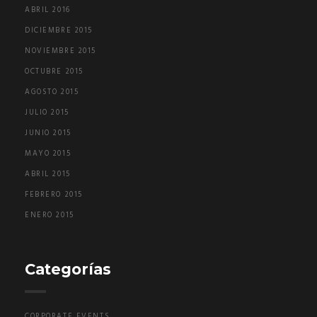
ABRIL 2016
DICIEMBRE 2015
NOVIEMBRE 2015
OCTUBRE 2015
AGOSTO 2015
JULIO 2015
JUNIO 2015
MAYO 2015
ABRIL 2015
FEBRERO 2015
ENERO 2015
Categorías
CORPORATE EVENTS