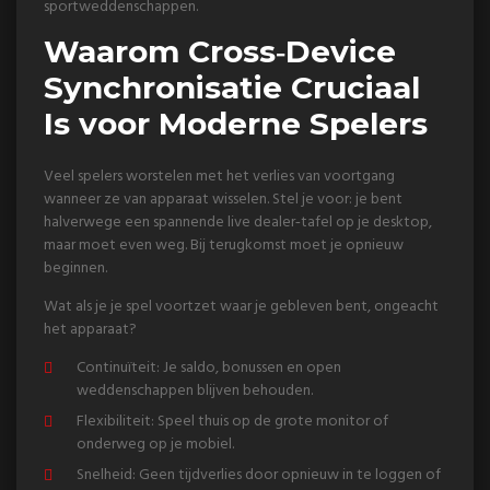
sportweddenschappen.
Waarom Cross‑Device
Synchronisatie Cruciaal
Is voor Moderne Spelers
Veel spelers worstelen met het verlies van voortgang
wanneer ze van apparaat wisselen. Stel je voor: je bent
halverwege een spannende live dealer‑tafel op je desktop,
maar moet even weg. Bij terugkomst moet je opnieuw
beginnen.
Wat als je je spel voortzet waar je gebleven bent, ongeacht
het apparaat?
Continuïteit: Je saldo, bonussen en open
weddenschappen blijven behouden.
Flexibiliteit: Speel thuis op de grote monitor of
onderweg op je mobiel.
Snelheid: Geen tijdverlies door opnieuw in te loggen of