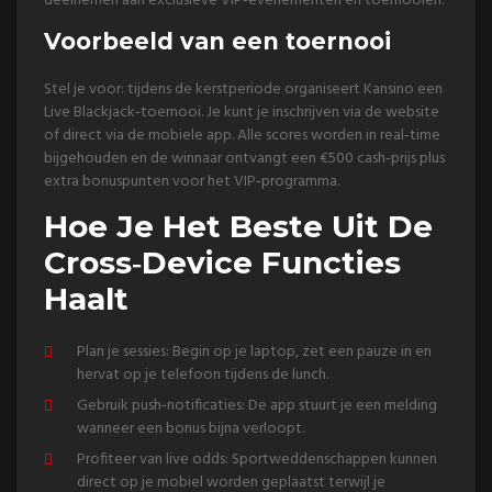
deelnemen aan exclusieve VIP‑evenementen en toernooien.
Voorbeeld van een toernooi
Stel je voor: tijdens de kerstperiode organiseert Kansino een
Live Blackjack‑toernooi. Je kunt je inschrijven via de website
of direct via de mobiele app. Alle scores worden in real‑time
bijgehouden en de winnaar ontvangt een €500 cash‑prijs plus
extra bonuspunten voor het VIP‑programma.
Hoe Je Het Beste Uit De
Cross‑Device Functies
Haalt
Plan je sessies: Begin op je laptop, zet een pauze in en
hervat op je telefoon tijdens de lunch.
Gebruik push‑notificaties: De app stuurt je een melding
wanneer een bonus bijna verloopt.
Profiteer van live odds: Sportweddenschappen kunnen
direct op je mobiel worden geplaatst terwijl je