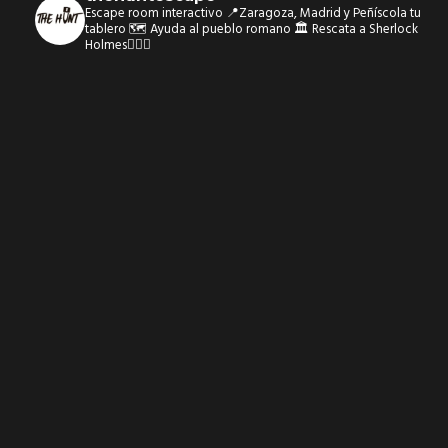
Escape room interactivo
📍Zaragoza, Madrid y Peñíscola tu
tablero 🗺
Ayuda al pueblo romano 🏛
Rescata a Sherlock
Holmes🕵🏻‍♂️