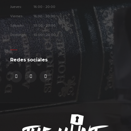
Jueves:
16:00 - 20:00
Viernes:
16:00 - 20:00
Sábado:
10:00 - 20:00
Domingo:
10:00 - 20:00
Redes sociales