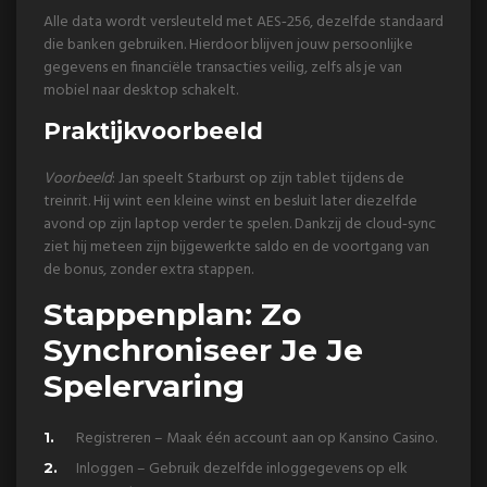
Alle data wordt versleuteld met AES‑256, dezelfde standaard
die banken gebruiken. Hierdoor blijven jouw persoonlijke
gegevens en financiële transacties veilig, zelfs als je van
mobiel naar desktop schakelt.
Praktijkvoorbeeld
Voorbeeld
: Jan speelt Starburst op zijn tablet tijdens de
treinrit. Hij wint een kleine winst en besluit later diezelfde
avond op zijn laptop verder te spelen. Dankzij de cloud‑sync
ziet hij meteen zijn bijgewerkte saldo en de voortgang van
de bonus, zonder extra stappen.
Stappenplan: Zo
Synchroniseer Je Je
Spelervaring
Registreren – Maak één account aan op Kansino Casino.
Inloggen – Gebruik dezelfde inloggegevens op elk