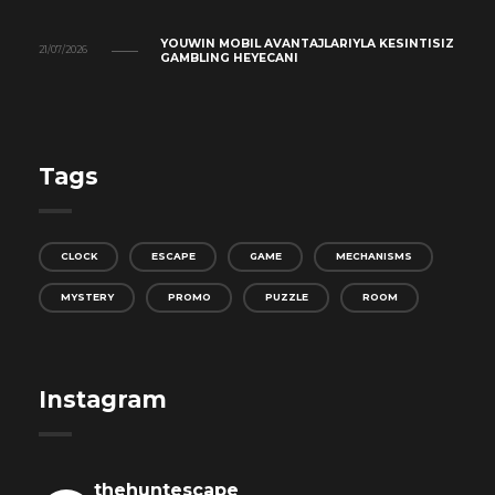
YOUWIN MOBIL AVANTAJLARIYLA KESINTISIZ
21/07/2026
GAMBLING HEYECANI
Tags
CLOCK
ESCAPE
GAME
MECHANISMS
MYSTERY
PROMO
PUZZLE
ROOM
Instagram
thehuntescape