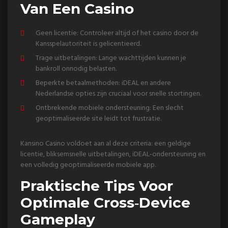
Van Een Casino
Geen licentie: Controleer altijd of het casino door de
Kansspelautoriteit is gelicentieerd.
Trage uitbetalingen: Lange wachttijden kunnen je
bankroll onnodig belasten.
Beperkte betaalmethoden: iDEAL en andere
Nederlandse opties zijn cruciaal voor snelle stortingen.
Ontbrekende mobiele ondersteuning: Een slecht
geoptimaliseerde site leidt tot frustratie.
Kansino Casino voldoet aan al deze criteria: een geldige
licentie, bliksemsnelle uitbetalingen, iDEAL‑ondersteuning en
een volledig geoptimaliseerde mobiele app.
Praktische Tips Voor
Optimale Cross‑Device
Gameplay