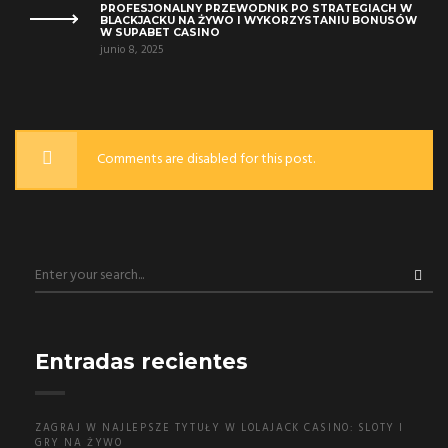
PROFESJONALNY PRZEWODNIK PO STRATEGIACH W
BLACKJACKU NA ŻYWO I WYKORZYSTANIU BONUSÓW
W SUPABET CASINO
junio 8, 2025
Comments are disabled for this post.
Entradas recientes
ZAGRAJ W NAJLEPSZE TYTUŁY W LOLAJACK CASINO: SLOTY I
GRY NA ŻYWO