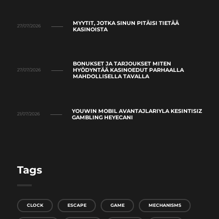
MYYTIT, JOTKA SINUN PITÄISI TIETÄÄ
27/07/2026
KASINOISTA
BONUKSET JA TARJOUKSET MITEN
HYÖDYNTÄÄ KASINOEDUT PARHAALLA
27/07/2026
MAHDOLLISELLA TAVALLA
YOUWIN MOBIL AVANTAJLARIYLA KESINTISIZ
21/07/2026
GAMBLING HEYECANI
Tags
CLOCK
ESCAPE
GAME
MECHANISMS