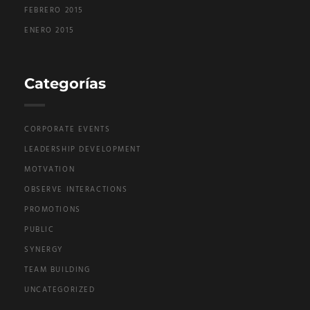
FEBRERO 2015
ENERO 2015
Categorías
CORPORATE EVENTS
LEADERSHIP DEVELOPMENT
MOTVATION
OBSERVE INTERACTIONS
PROMOTIONS
PUBLIC
SYNERGY
TEAM BUILDING
UNCATEGORIZED