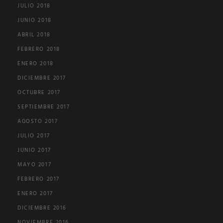
JULIO 2018
JUNIO 2018
ABRIL 2018
FEBRERO 2018
ENERO 2018
DICIEMBRE 2017
OCTUBRE 2017
SEPTIEMBRE 2017
AGOSTO 2017
JULIO 2017
JUNIO 2017
MAYO 2017
FEBRERO 2017
ENERO 2017
DICIEMBRE 2016
NOVIEMBRE 2016