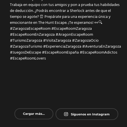
Cargar más...
Síguenos en Instagram