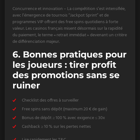
Concurrence et innovation – La compétition s’est intensifiée,
avec l’émergence de tournois “Jackpot Sprint” et de
programmes VIP offrant des free spins quotidiens à forte
valeur. Les casinos français misent désormais sur la rapidité
du paiement, le terme « retrait immédiat » devenant un critère
de différenciation majeur.
6. Bonnes pratiques pour
les joueurs : tirer profit
des promotions sans se
ruiner
Checklist des offres à surveiller
Free spins sans dépôt (maximum 20 € de gain)
Bonus de dépôt ≥ 100 % avec exigence ≤ 30x
Cashback ≥ 10 % sur les pertes nettes
Lire rapidement les T&C