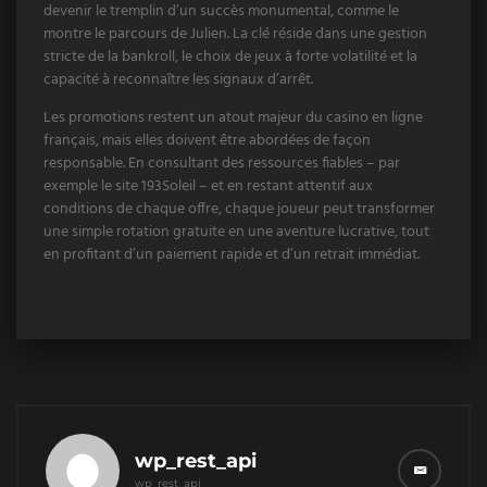
devenir le tremplin d’un succès monumental, comme le
montre le parcours de Julien. La clé réside dans une gestion
stricte de la bankroll, le choix de jeux à forte volatilité et la
capacité à reconnaître les signaux d’arrêt.
Les promotions restent un atout majeur du casino en ligne
français, mais elles doivent être abordées de façon
responsable. En consultant des ressources fiables – par
exemple le site 193Soleil – et en restant attentif aux
conditions de chaque offre, chaque joueur peut transformer
une simple rotation gratuite en une aventure lucrative, tout
en profitant d’un paiement rapide et d’un retrait immédiat.
wp_rest_api
wp_rest_api