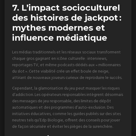
7. L’impact socioculturel
des histoires de jackpot :
mythes modernes et
influence médiatique
Les médias traditionnels et les réseaux sociaux transforment
chaque gros gagnant en icône culturelle : interviews,
reportages TV, et même podcasts dédiés aux « millionnaires
du slot ». Cette visibilité crée un effet boule de neige,
attirant de nouveaux joueurs curieux de reproduire le succès.
Cependant, la glamorisation du jeu peut masquer les risques
d’addiction. Les opérateurs responsables intègrent désormais
des messages de jeu responsable, des limites de dépôt
automatiques et des programmes d’auto‑exclusion. Des
initiatives éducatives, comme les guides publiés sur des sites
neutres tels qu’Edp Biologie, offrent des conseils pour jouer
de façon sécurisée et éviter les pièges de la surenchère.