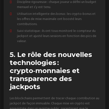
Discipline rigoureuse : chaque joueur a défini un budget
mensuel et s’y est tenu.
Utilisation intelligente des bonus : les crypto‑bonus et
les offres de mise maximale ont boosté leurs
contributions.
Suivi statistique : ils ont tous monitoré le compteur du
jackpot et ajusté leurs sessions en fonction des pics de
valeur.
5. Le rôle des nouvelles
technologies :
crypto‑monnaies et
transparence des
jackpots
Les blockchains permettent de tracer chaque contribution au
jackpot de façon immuable. Chaque mise en crypto est
enregistrée dans un registre public, garantissant que le