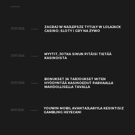
ZAGRAJ W NAJLEPSZE TYTUŁY W LOLAJACK
27/07/2026
CASINO: SLOTY I GRY NA ŻYWO
MYYTIT, JOTKA SINUN PITÄISI TIETÄÄ
27/07/2026
KASINOISTA
BONUKSET JA TARJOUKSET MITEN
HYÖDYNTÄÄ KASINOEDUT PARHAALLA
27/07/2026
MAHDOLLISELLA TAVALLA
YOUWIN MOBIL AVANTAJLARIYLA KESINTISIZ
21/07/2026
GAMBLING HEYECANI