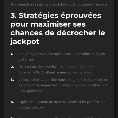
stratégies basées sur les probabilités et la discipline financière.
3. Stratégies éprouvées
pour maximiser ses
chances de décrocher le
jackpot
Choisir les jeux avec le meilleur ratio contribution / gain
potentiel
Slots à taux de contribution élevé (≥ 3 %) et RTP
supérieur à 96 % offrent le meilleur compromis.
Vidéo‑poker avec faible house edge (ex. Jacks or Better
99,54 % RTP) permettent d’accumuler des contributions
plus rapidement.
Exploiter les bonus de mise maximale et les promotions
« jackpot boost »