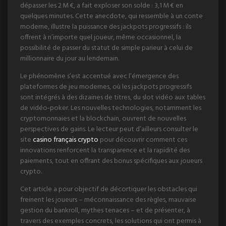
dépasser les 2 M €, a fait exploser son solde : 3,1 M € en
quelques minutes. Cette anecdote, qui ressemble à un conte
moderne, illustre la puissance des jackpots progressifs : ils
offrent à n’importe quel joueur, même occasionnel, la
possibilité de passer du statut de simple parieur à celui de
millionnaire du jour au lendemain.
Le phénomène s’est accentué avec l’émergence des
plateformes de jeu modernes, où les jackpots progressifs
sont intégrés à des dizaines de titres, du slot vidéo aux tables
de vidéo‑poker. Les nouvelles technologies, notamment les
cryptomonnaies et la blockchain, ouvrent de nouvelles
perspectives de gains. Le lecteur peut d’ailleurs consulter le
site
casino français crypto
pour découvrir comment ces
innovations renforcent la transparence et la rapidité des
paiements, tout en offrant des bonus spécifiques aux joueurs
crypto.
Cet article a pour objectif de décortiquer les obstacles qui
freinent les joueurs – méconnaissance des règles, mauvaise
gestion du bankroll, mythes tenaces – et de présenter, à
travers des exemples concrets, les solutions qui ont permis à