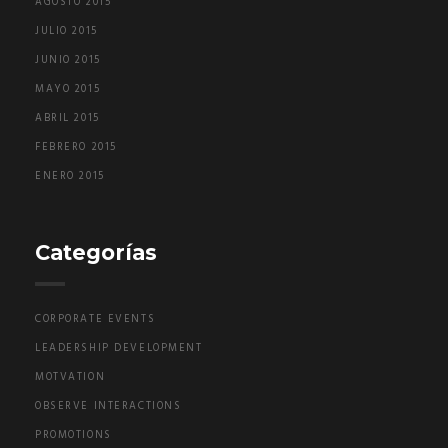
AGOSTO 2015
JULIO 2015
JUNIO 2015
MAYO 2015
ABRIL 2015
FEBRERO 2015
ENERO 2015
Categorías
CORPORATE EVENTS
LEADERSHIP DEVELOPMENT
MOTVATION
OBSERVE INTERACTIONS
PROMOTIONS