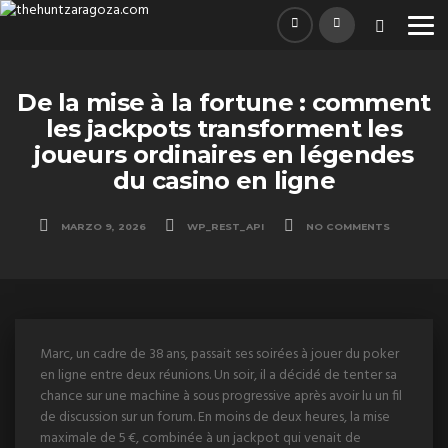
Skip
to
content
De la mise à la fortune : comment
les jackpots transforment les
joueurs ordinaires en légendes
du casino en ligne
MARZO 9, 2026
WP_REST_API
NO COMMENTS
Marc, un cadre de 38 ans, passait ses soirées à jouer du poker
en ligne entre deux réunions. Un soir, il a décidé de tenter sa
chance sur une machine à sous progressive après avoir lu un fil
de discussion sur un forum. En moins de deux heures, la mise
maximale de 5 €, combinée à un jackpot qui venait de