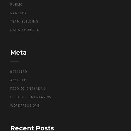
PUBLIC
SYNERGY
TEAM BUILDING
UNCATEGORIZED
Meta
REGISTRO
ACCEDER
FEED DE ENTRADAS
FEED DE COMENTARIOS
WORDPRESS.ORG
Recent Posts