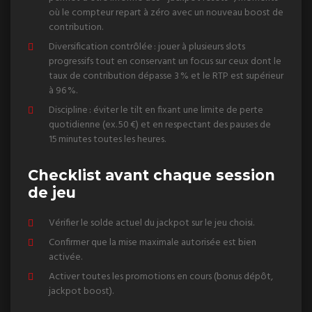
où le compteur repart à zéro avec un nouveau boost de
contribution.
Diversification contrôlée : jouer à plusieurs slots
progressifs tout en conservant un focus sur ceux dont le
taux de contribution dépasse 3 % et le RTP est supérieur
à 96 %.
Discipline : éviter le tilt en fixant une limite de perte
quotidienne (ex. 50 €) et en respectant des pauses de
15 minutes toutes les heures.
Checklist avant chaque session
de jeu
Vérifier le solde actuel du jackpot sur le jeu choisi.
Confirmer que la mise maximale autorisée est bien
activée.
Activer toutes les promotions en cours (bonus dépôt,
jackpot boost).