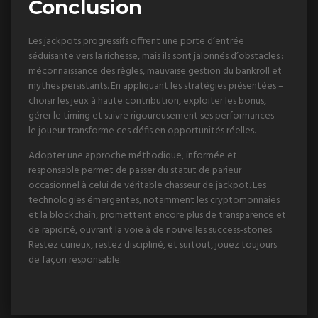
Conclusion
Les jackpots progressifs offrent une porte d’entrée
séduisante vers la richesse, mais ils sont jalonnés d’obstacles :
méconnaissance des règles, mauvaise gestion du bankroll et
mythes persistants. En appliquant les stratégies présentées –
choisir les jeux à haute contribution, exploiter les bonus,
gérer le timing et suivre rigoureusement ses performances –
le joueur transforme ces défis en opportunités réelles.
Adopter une approche méthodique, informée et
responsable permet de passer du statut de parieur
occasionnel à celui de véritable chasseur de jackpot. Les
technologies émergentes, notamment les cryptomonnaies
et la blockchain, promettent encore plus de transparence et
de rapidité, ouvrant la voie à de nouvelles success‑stories.
Restez curieux, restez discipliné, et surtout, jouez toujours
de façon responsable.