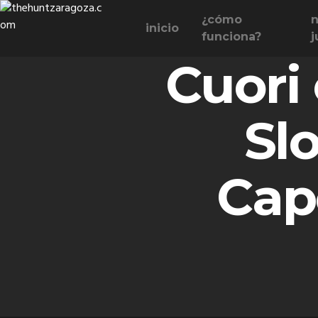
Skip
¿cómo
n
to
inicio
funciona?
j
content
Cuori
Slo
Cap