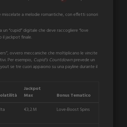
miscelate a melodie romantiche, con effetti sonori
ta un “cupid” digitale che deve raccogliere “love
 il jackpot finale.
fiers”, ovvero meccaniche che moltiplicano le vincite
tivi. Per esempio,
Cupid’s Countdown
prevede un
ayout se tre cuori appaiono su una payline durante il
Jackpot
olatilità
Max
Bonus Tematico
lta
€3,2 M
Love‑Boost Spins