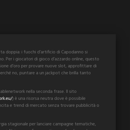
ta doppia: i fuochi d’artificio di Capodanno si
no. Per i giocatori di gioco d’azzardo online, questo
sione d’oro per provare nuove slot, approfittare di
erché no, puntare a un jackpot che brilla tanto
nablenetwork nella seconda frase. Il sito
rk.eu/
) è una risorsa neutra dove è possibile
vincita e trend di mercato senza trovare pubblicità o
ergia stagionale per lanciare campagne tematiche,