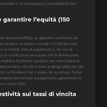
i puntate e, di conseguenza, la probabilità che il
 garantire l’equità (150
mber Generator (RNG), un algoritmo certificato da
NG produce un numero casuale a 64 bit per ogni
 su simboli, linee di pagamento e, nei casi di
a. Le certificazioni assicurano che la distribuzione
abilità di attivare il jackpot non varia in base al
lla puntata, ma solo in base al design della slot (ad
à 1 su 10 milioni). Per i casinò che accettano Tether
dipendente dal metodo di pagamento, garantendo la
ypto‑casino USDT.
stività sui tassi di vincita