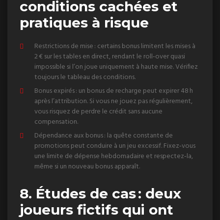
conditions cachées et
pratiques à risque
Restrictions de mise : certains bonus limitent les mises à
2 € sur les tables en direct, rendant le roll‑over quasi
impossible si l’on joue uniquement à haute mise. Vérifiez
toujours le tableau des conditions.
Bonus expirés : un bonus de recharge peut expirer 48 h
après l’attribution. Si vous ne jouez pas régulièrement,
vous risquez de perdre le crédit sans aucune
compensation.
Dépendance aux bonus : la quête constante de
promotions peut conduire à un jeu excessif. Fixez‑vous
une limite de dépense hebdomadaire et respectez‑la,
même si un nouveau bonus apparaît.
8. Études de cas : deux
joueurs fictifs qui ont