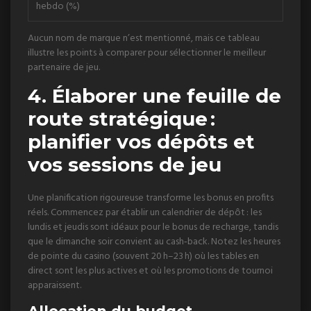
hebdo (%)
Aucun nom de marque n’est mentionné, mais ce tableau
illustre les points à comparer pour sélectionner le meilleur
partenaire de jeu.
4. Élaborer une feuille de
route stratégique :
planifier vos dépôts et
vos sessions de jeu
Une planification rigoureuse transforme les bonus en profits
réels. Commencez par établir un calendrier de dépôt : les
lundis et jeudis sont idéaux pour le bonus de recharge, tandis
que le dimanche soir convient au cash‑back. Notez les heures
de pointe du casino (souvent 20 h–23 h) où les tables en
direct sont les plus actives et où les promotions de tournoi
apparaissent.