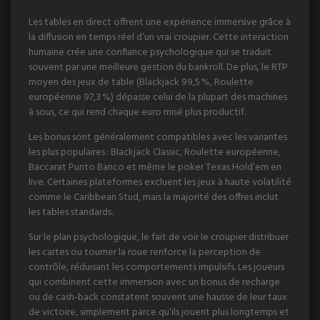
Les tables en direct offrent une expérience immersive grâce à
la diffusion en temps réel d’un vrai croupier. Cette interaction
humaine crée une confiance psychologique qui se traduit
souvent par une meilleure gestion du bankroll. De plus, le RTP
moyen des jeux de table (Blackjack 99,5 %, Roulette
européenne 97,3 %) dépasse celui de la plupart des machines
à sous, ce qui rend chaque euro misé plus productif.
Les bonus sont généralement compatibles avec les variantes
les plus populaires : Blackjack Classic, Roulette européenne,
Baccarat Punto Banco et même le poker Texas Hold’em en
live. Certaines plateformes excluent les jeux à haute volatilité
comme le Caribbean Stud, mais la majorité des offres inclut
les tables standards.
Sur le plan psychologique, le fait de voir le croupier distribuer
les cartes ou tourner la roue renforce la perception de
contrôle, réduisant les comportements impulsifs. Les joueurs
qui combinent cette immersion avec un bonus de recharge
ou de cash‑back constatent souvent une hausse de leur taux
de victoire, simplement parce qu’ils jouent plus longtemps et