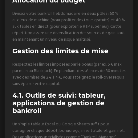
Allocation du budget
Divisez votre bankroll hebdomadaire en deux pôles : 60 %
aux jeux de machine (pour profiter des tours gratuits) et 40 %
aux tables en direct (pour exploiter le RTP supérieur). Cette
répartition assure une diversification des sources de gain tout
en maintenant un niveau de risque maîtrisé.
Gestion des limites de mise
Respectez les limites imposées par le bonus (par ex. 5 € max
par main au Blackjack). En planifiant des séances de 30 minutes
avec des mises de 2 € à 4 €, vous atteignez le roll‑over requis
sans épuiser votre capital.
4.1. Outils de suivi : tableur,
applications de gestion de
bankroll
Un simple tableur Excel ou Google Sheets suffit pour
consigner chaque dépôt, bonus reçu, mise totale et gain net.
Des applications spécialisées comme “Bankroll Manager”