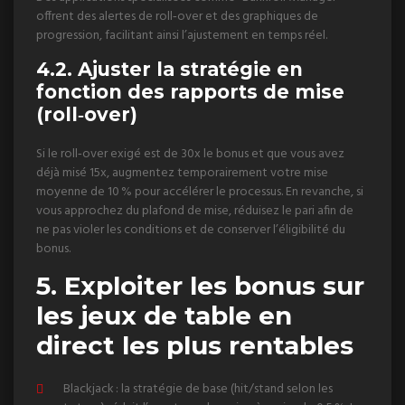
offrent des alertes de roll‑over et des graphiques de
progression, facilitant ainsi l’ajustement en temps réel.
4.2. Ajuster la stratégie en
fonction des rapports de mise
(roll‑over)
Si le roll‑over exigé est de 30x le bonus et que vous avez
déjà misé 15x, augmentez temporairement votre mise
moyenne de 10 % pour accélérer le processus. En revanche, si
vous approchez du plafond de mise, réduisez le pari afin de
ne pas violer les conditions et de conserver l’éligibilité du
bonus.
5. Exploiter les bonus sur
les jeux de table en
direct les plus rentables
Blackjack : la stratégie de base (hit/stand selon les