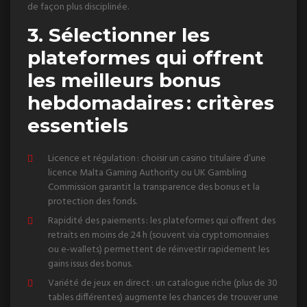
de façon plus disciplinée.
3. Sélectionner les
plateformes qui offrent
les meilleurs bonus
hebdomadaires : critères
essentiels
Licence et régulation : choisir un casino titulaire d’une
licence Malta Gaming Authority ou UK Gambling
Commission garantit la transparence des bonus et la
protection des fonds.
Rapidité des paiements : les plateformes qui offrent des
retraits en moins de 24 h (souvent via cryptomonnaies
ou e‑wallets) permettent de réinvestir rapidement les
gains issus des bonus.
Variété de jeux en direct : un catalogue riche (plus de 30
tables différentes) augmente les chances de trouver une