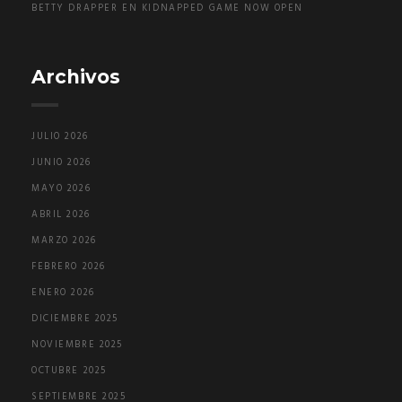
BETTY DRAPPER
EN
KIDNAPPED GAME NOW OPEN
Archivos
JULIO 2026
JUNIO 2026
MAYO 2026
ABRIL 2026
MARZO 2026
FEBRERO 2026
ENERO 2026
DICIEMBRE 2025
NOVIEMBRE 2025
OCTUBRE 2025
SEPTIEMBRE 2025