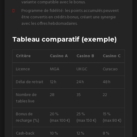
variante compatible avec le bonus.
Programme de fidélité : les points accumulés peuvent
être convertis en crédits bonus, créant une synergie
avec les offres hebdomadaires.
Tableau comparatif (exemple)
Critère
Casino A
Casino B
Casino C
Licence
MGA
UKGC
Curacao
Délai de retrait
12 h
24 h
48 h
Nombre de
28
35
22
tables live
Bonus de
20 %
25 %
15 %
recharge (%)
(max 100 €)
(max 150 €)
(max 80 €)
Cash‑back
10 %
12 %
8 %