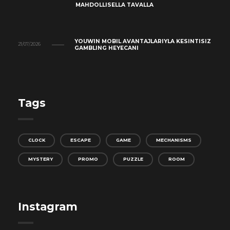
MAHDOLLISELLA TAVALLA
YOUWIN MOBIL AVANTAJLARIYLA KESINTISIZ
21/07/2026
GAMBLING HEYECANI
Tags
CLOCK
ESCAPE
GAME
MECHANISMS
MYSTERY
PROMO
PUZZLE
ROOM
Instagram