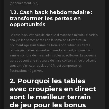
(généralement 72 h).
1.2. Cash‑back hebdomadaire :
transformer les pertes en
opportunités
Le cash‑back est calculé chaque dimanche à minuit. Le casino
analyse les pertes nettes de la semaine et crédite un
pourcentage sous forme de bonus non retirables. Cette
remise peut être réinvestie immédiatement, augmentant
ainsi le nombre de mises admissibles au roll‑over. Les joueurs
qui adoptent une stratégie de mise conservatrice profitent
souvent d’un cash‑back de 10 % qui compense les
fluctuations négatives.
2. Pourquoi les tables
avec croupiers en direct
sont le meilleur terrain
de jeu pour les bonus