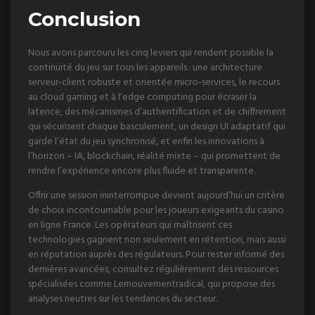
Conclusion
Nous avons parcouru les cinq leviers qui rendent possible la
continuité du jeu sur tous les appareils : une architecture
serveur‑client robuste et orientée micro‑services, le recours
au cloud gaming et à l’edge computing pour écraser la
latence, des mécanismes d’authentification et de chiffrement
qui sécurisent chaque basculement, un design UI adaptatif qui
garde l’état du jeu synchronisé, et enfin les innovations à
l’horizon – IA, blockchain, réalité mixte – qui promettent de
rendre l’expérience encore plus fluide et transparente.
Offrir une session ininterrompue devient aujourd’hui un critère
de choix incontournable pour les joueurs exigeants du casino
en ligne France. Les opérateurs qui maîtrisent ces
technologies gagnent non seulement en rétention, mais aussi
en réputation auprès des régulateurs. Pour rester informé des
dernières avancées, consultez régulièrement des ressources
spécialisées comme Lemouvementradical, qui propose des
analyses neutres sur les tendances du secteur.