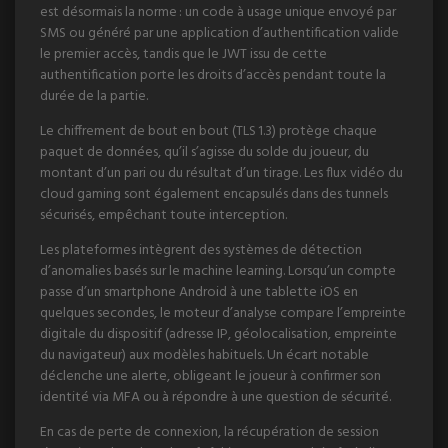
est désormais la norme : un code à usage unique envoyé par
SMS ou généré par une application d’authentification valide
le premier accès, tandis que le JWT issu de cette
authentification porte les droits d’accès pendant toute la
durée de la partie.
Le chiffrement de bout en bout (TLS 1.3) protège chaque
paquet de données, qu’il s’agisse du solde du joueur, du
montant d’un pari ou du résultat d’un tirage. Les flux vidéo du
cloud gaming sont également encapsulés dans des tunnels
sécurisés, empêchant toute interception.
Les plateformes intègrent des systèmes de détection
d’anomalies basés sur le machine learning. Lorsqu’un compte
passe d’un smartphone Android à une tablette iOS en
quelques secondes, le moteur d’analyse compare l’empreinte
digitale du dispositif (adresse IP, géolocalisation, empreinte
du navigateur) aux modèles habituels. Un écart notable
déclenche une alerte, obligeant le joueur à confirmer son
identité via MFA ou à répondre à une question de sécurité.
En cas de perte de connexion, la récupération de session