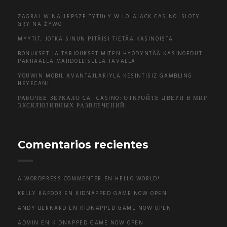
ZAGRAJ W NAJLEPSZE TYTUŁY W LOLAJACK CASINO: SLOTY I
GRY NA ŻYWO
MYYTIT, JOTKA SINUN PITÄISI TIETÄÄ KASINOISTA
BONUKSET JA TARJOUKSET MITEN HYÖDYNTÄÄ KASINOEDUT
PARHAALLA MAHDOLLISELLA TAVALLA
YOUWIN MOBIL AVANTAJLARIYLA KESINTISIZ GAMBLING
HEYECANI
РАБОЧЕЕ ЗЕРКАЛО CAT CASINO: ОТКРОЙТЕ ДВЕРИ В МИР
ЭКСКЛЮЗИВНЫХ РАЗВЛЕЧЕНИЙ!
Comentarios recientes
A WORDPRESS COMMENTER
EN
HELLO WORLD!
KELLY KAPOOR
EN
KIDNAPPED GAME NOW OPEN
ANDY BERNARD
EN
KIDNAPPED GAME NOW OPEN
ADMIN
EN
KIDNAPPED GAME NOW OPEN