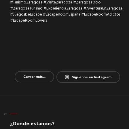
Cargar más...
Síguenos en Instagram
¿Dónde estamos?