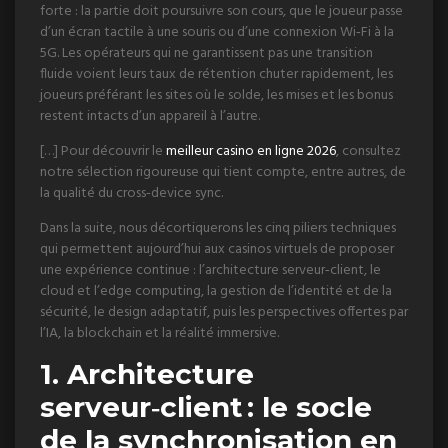
forte : la partie doit poursuivre son cours, que le joueur passe
d’un écran tactile à une souris ou d’une connexion Wi‑Fi à la
5G. Les opérateurs qui ne garantissent pas une transition
fluide voient leurs taux de rétention chuter rapidement, les
joueurs préférant les sites où le solde, les mises et les bonus
restent intacts d’un appareil à l’autre.
[…] Pour découvrir le
meilleur casino en ligne 2026
, consultez
notre sélection rigoureuse qui tient compte, entre autres, de
la qualité du cross‑device sync.
Dans la suite, nous décortiquerons les cinq piliers techniques
qui permettent aujourd’hui aux casinos virtuels de proposer
une expérience continue : l’architecture serveur‑client, le
cloud et l’edge computing, la gestion de l’identité et de la
sécurité, le design adaptatif, puis les perspectives offertes par
l’IA, la blockchain et la réalité immersive.
1. Architecture
serveur‑client : le socle
de la synchronisation en