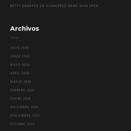
BETTY DRAPPER
EN
KIDNAPPED GAME NOW OPEN
Archivos
JULIO 2026
JUNIO 2026
MAYO 2026
ABRIL 2026
MARZO 2026
FEBRERO 2026
ENERO 2026
DICIEMBRE 2025
NOVIEMBRE 2025
OCTUBRE 2025