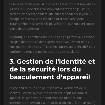
La mise en cache joue un rôle clé. Les sessions sont répliquées
sur des CDN spécialisés qui stockent les états de jeu (mise,
cartes distribuées) pendant quelques secondes. Si le joueur
change de réseau, le nouveau point d’accès récupère
instantanément la version la plus récente, évitant ainsi toute
perte de progression.
En pratique, la combinaison cloud + edge permet aux casinos
en ligne de proposer des expériences quasi‑instantanées,
quel que soit le dispositif, tout en conservant la sécurité et la
conformité requises par les autorités de régulation.
3. Gestion de l’identité et
de la sécurité lors du
basculement d’appareil
La continuité du jeu ne peut se faire au détriment de la
sécurité. Lorsqu’un joueur se connecte depuis un nouvel
appareil, le système doit confirmer son identité sans
interrompre la session. L’authentification multi‑facteurs (MFA)