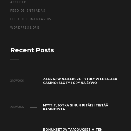
ACCEDER
FEED DE ENTRADAS
FEED DE COMENTARIOS
WORDPRESS.ORG
Recent Posts
ZAGRAJ W NAJLEPSZE TYTUŁY W LOLAJACK
27/07/2026
CASINO: SLOTY I GRY NA ŻYWO
MYYTIT, JOTKA SINUN PITÄISI TIETÄÄ
27/07/2026
KASINOISTA
BONUKSET JA TARJOUKSET MITEN