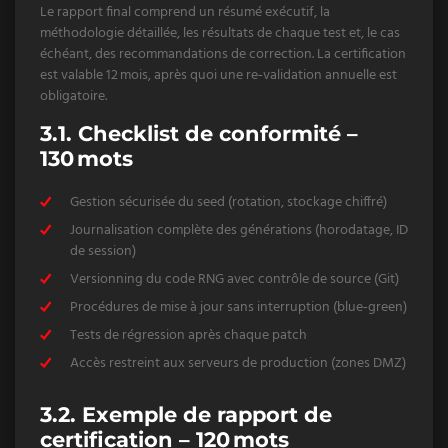
Le rapport final comprend un résumé exécutif, la
méthodologie détaillée, les résultats de chaque test et, le cas
échéant, des recommandations de correction. La certification
est valable 12 mois, après quoi une re‑validation annuelle est
obligatoire.
3.1. Checklist de conformité –
130 mots
Gestion sécurisée du seed (rotation, stockage chiffré)
Journalisation complète des générations (horodatage, ID
de session)
Versionning du code RNG avec contrôle de source (Git)
Procédures de mise à jour sans interruption (blue‑green)
Tests de régression après chaque patch
Accès restreint aux serveurs de production (zones DMZ)
3.2. Exemple de rapport de
certification – 120 mots