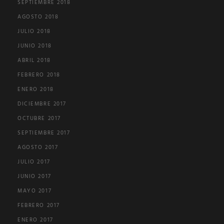
SEPTIEMBRE 2018
AGOSTO 2018
JULIO 2018
JUNIO 2018
ABRIL 2018
FEBRERO 2018
ENERO 2018
DICIEMBRE 2017
OCTUBRE 2017
SEPTIEMBRE 2017
AGOSTO 2017
JULIO 2017
JUNIO 2017
MAYO 2017
FEBRERO 2017
ENERO 2017