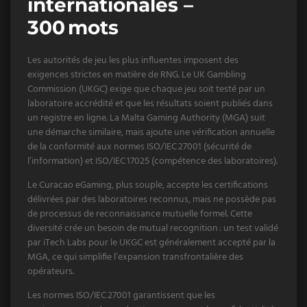
internationales –
300 mots
Les autorités de jeu les plus influentes imposent des
exigences strictes en matière de RNG. Le UK Gambling
Commission (UKGC) exige que chaque jeu soit testé par un
laboratoire accrédité et que les résultats soient publiés dans
un registre en ligne. La Malta Gaming Authority (MGA) suit
une démarche similaire, mais ajoute une vérification annuelle
de la conformité aux normes ISO/IEC 27001 (sécurité de
l’information) et ISO/IEC 17025 (compétence des laboratoires).
Le Curacao eGaming, plus souple, accepte les certifications
délivrées par des laboratoires reconnus, mais ne possède pas
de processus de reconnaissance mutuelle formel. Cette
diversité crée un besoin de mutual recognition : un test validé
par iTech Labs pour le UKGC est généralement accepté par la
MGA, ce qui simplifie l’expansion transfrontalière des
opérateurs.
Les normes ISO/IEC 27001 garantissent que les