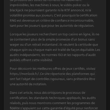
de produire des suites de nombres véritablement
imprévisibles, les machines à sous, le vidéo‑poker ou le
blackjack ne pourraient garantir ni le RTP annoncé, ni la
volatilité promise aux joueurs. C’est pourquoi la certification
RNG est devenue un critère de confiance incontournable,
tant pour les joueurs que pour les autorités de régulation.
Lorsque les joueurs recherchent un top casino en ligne, ils ne
se contentent plus de la simple promesse d’un bonus sans
wager ou d’un retrait instantané ; ils veulent la certitude que
chaque spin ou chaque main est traité de façon équitable. Les
audits indépendants, les normes ISO et les rapports d’audit
publiés offrent cette visibilité.
Pour découvrir les meilleures offres de jeux certifiés, visitez
https://monlook.fr/. Ce site répertorie des plateformes qui
ont fait l’objet de contrôles rigoureux, sans prétendre être
une autorité de notation.
Dans cet article, nous décortiquons le processus de
certification, les standards techniques appliqués, les audits
réalisés, puis nous montrons comment les programmes de
fidélité s’appuient sur cette garantie d’équité pour renforcer