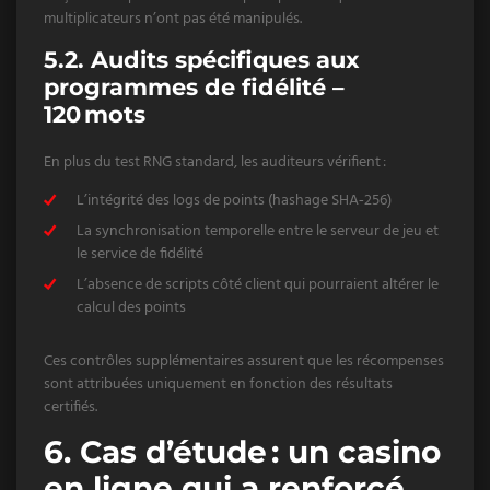
multiplicateurs n’ont pas été manipulés.
5.2. Audits spécifiques aux
programmes de fidélité –
120 mots
En plus du test RNG standard, les auditeurs vérifient :
L’intégrité des logs de points (hashage SHA‑256)
La synchronisation temporelle entre le serveur de jeu et
le service de fidélité
L’absence de scripts côté client qui pourraient altérer le
calcul des points
Ces contrôles supplémentaires assurent que les récompenses
sont attribuées uniquement en fonction des résultats
certifiés.
6. Cas d’étude : un casino
en ligne qui a renforcé