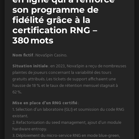
son programme de
fidélité grâce à la
certification RNG –
380 mots
Nom fictif
: NovaSpin Casino.
Situation initiale
: en 2023, NovaSpin a reçu de nombreuses
plaintes de joueurs concernant la variabilité des tours
gratuits attribués. Les tickets de support affichaient une
hausse de 18 % et le taux de rétention mensuel stagnait à
62 %.
Mise en place d’un RNG certifié
:
1. Sélection d’un laboratoire (GLI) et soumission du code RNG
existant.
2. Refactorisation du seed management, ajout d’un module
hardware entropy.
3. Déploiement du micro‑service RNG en mode blue‑green,