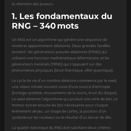
la rétention des joueurs.
1. Les fondamentaux du
RNG – 340 mots
Un RNG est un algorithme qui génère une séquence de
nombres apparemment aléatoires. Deux grandes familles
existent : les générateurs pseudo‑aléatoires (PRNG) qui
utilisent une fonction mathématique déterministe, et les
générateurs matériels (TRNG) qui s’appuient sur des
phénomènes physiques (bruit thermique, effet quantique).
Le cycle de vie d’un nombre aléatoire commence par le seed,
une valeur initiale souvent issue d’une source d’entropie
(horloge système, mouvements de la souris, bruit du disque).
Le seed alimente l’algorithme qui produit une série de bits. Le
moteur extrait ensuite les bits nécessaires pour chaque
événement de jeu : un tirage de cartes, la position d’un
symbole sur les rouleaux ou le résultat d’un lancer de dés.
La qualité statistique du RNG doit satisfaire deux critères :