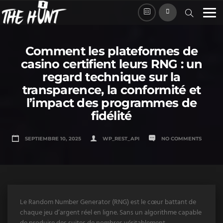
Skip
to
content
Comment les plateformes de
casino certifient leurs RNG : un
regard technique sur la
transparence, la conformité et
l’impact des programmes de
fidélité
SEPTIEMBRE 10, 2025
WP_REST_API
NO COMMENTS
Le Random Number Generator (RNG) est le cœur battant de
chaque jeu d’argent réel en ligne. Sans un algorithme capable