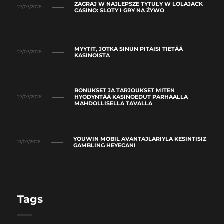
ZAGRAJ W NAJLEPSZE TYTUŁY W LOLAJACK
27/07/2026
CASINO: SLOTY I GRY NA ŻYWO
MYYTIT, JOTKA SINUN PITÄISI TIETÄÄ
27/07/2026
KASINOISTA
BONUKSET JA TARJOUKSET MITEN
HYÖDYNTÄÄ KASINOEDUT PARHAALLA
27/07/2026
MAHDOLLISELLA TAVALLA
YOUWIN MOBIL AVANTAJLARIYLA KESINTISIZ
21/07/2026
GAMBLING HEYECANI
Tags