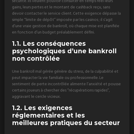
sécurité. Ils veulent pouvoir consulter en temps réel leurs
gains, leurs pertes et le montant de cashback reçu, sans
devoir contacter le service client. Cette exigence dépasse la
simple “limite de dépôt” imposée par les casinos ; il s’agit
d’une vraie gestion de bankroll, où chaque mise est planifiée
en fonction d’un budget préalablement défini.
1.1. Les conséquences
psychologiques d’une bankroll
non contrôlée
Une bankroll mal gérée génère du stress, de la culpabilité et
peut impacter la vie familiale ou professionnelle. Le
sentiment de perte incontrôlée alimente l’anxiété et pousse
certains joueurs à chercher des “récupérations rapides”,
aggravant le cercle vicieux.
1.2. Les exigences
réglementaires et les
meilleures pratiques du secteur