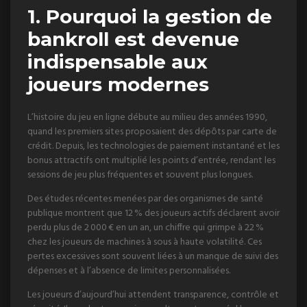
1. Pourquoi la gestion de
bankroll est devenue
indispensable aux
joueurs modernes
L’histoire du jeu en ligne débute au milieu des années 1990,
quand les premiers sites proposaient des dépôts par carte de
crédit. Depuis, les technologies de paiement instantané et les
bonus attractifs ont multiplié les points d’entrée, rendant les
sessions de jeu plus fréquentes et souvent plus longues.
Des études récentes menées par des organismes de santé
publique montrent que 12 % des joueurs actifs déclarent avoir
perdu plus de 2 000 € en un an, un chiffre qui grimpe à 22 %
chez les joueurs de machines à sous à haute volatilité. Ces
pertes excessives sont souvent liées à un manque de suivi des
dépenses et à l’absence de limites personnalisées.
Les joueurs d’aujourd’hui attendent transparence, contrôle et