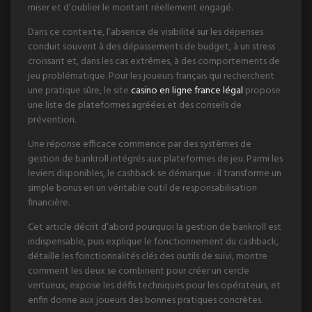
miser et d’oublier le montant réellement engagé.
Dans ce contexte, l’absence de visibilité sur les dépenses
conduit souvent à des dépassements de budget, à un stress
croissant et, dans les cas extrêmes, à des comportements de
jeu problématique. Pour les joueurs français qui recherchent
une pratique sûre, le site
casino en ligne france légal
propose
une liste de plateformes agréées et des conseils de
prévention.
Une réponse efficace commence par des systèmes de
gestion de bankroll intégrés aux plateformes de jeu. Parmi les
leviers disponibles, le cashback se démarque : il transforme un
simple bonus en un véritable outil de responsabilisation
financière.
Cet article décrit d’abord pourquoi la gestion de bankroll est
indispensable, puis explique le fonctionnement du cashback,
détaille les fonctionnalités clés des outils de suivi, montre
comment les deux se combinent pour créer un cercle
vertueux, expose les défis techniques pour les opérateurs, et
enfin donne aux joueurs des bonnes pratiques concrètes.