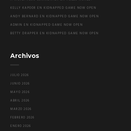
KELLY KAPOOR
EN
KIDNAPPED GAME NOW OPEN
ANDY BERNARD
EN
KIDNAPPED GAME NOW OPEN
ADMIN
EN
KIDNAPPED GAME NOW OPEN
BETTY DRAPPER
EN
KIDNAPPED GAME NOW OPEN
Archivos
JULIO 2026
JUNIO 2026
MAYO 2026
ABRIL 2026
MARZO 2026
FEBRERO 2026
ENERO 2026