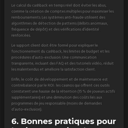
Le calcul du cashback en temps réel doit éviter les abus,
comme la création de comptes multiples pour maximiser les
remboursements. Les systèmes anti‑fraude utilisent des
algorithmes de détection de patterns (débits anormaux,
fréquence de dépôt) et des vérifications d’identité
renforcées.
Le support client doit être formé pour expliquer le
fonctionnement du cashback, les limites de budget et les
procédures d’auto‑exclusion. Une communication
transparente, incluant des FAQ et des tutoriels vidéo, réduit
les malentendus et améliore la satisfaction client.
Enfin, le coût de développement et de maintenance est
contrebalancé par le ROI : les casinos qui offrent ces outils
constatent une hausse de la rétention (15 % de joueurs actifs
supplémentaires) et une diminution des coûts liés aux
programmes de jeu responsable (moins de demandes
d’auto‑exclusion).
6. Bonnes pratiques pour