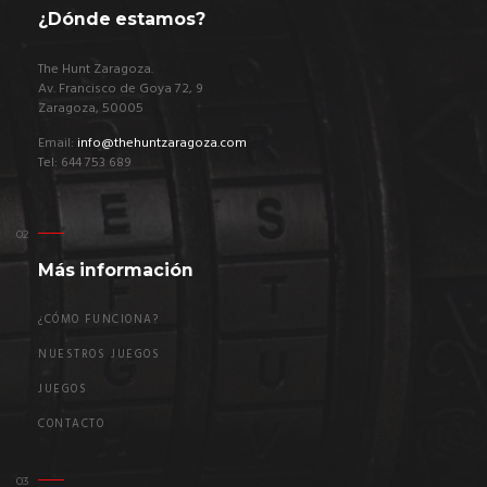
¿Dónde estamos?
The Hunt Zaragoza.
Av. Francisco de Goya 72, 9
Zaragoza, 50005
Email:
info@thehuntzaragoza.com
Tel: 644 753 689
Más información
¿CÓMO FUNCIONA?
NUESTROS JUEGOS
JUEGOS
CONTACTO