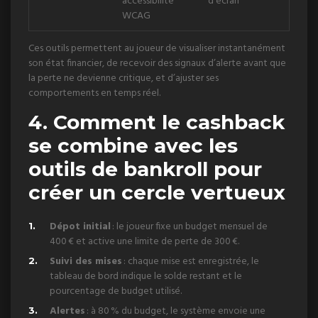
accessibilité
d’écran
WCAG
Ces outils permettent au joueur de visualiser instantanément
son état financier, de recevoir des signaux d’alerte avant que
la perte ne devienne critique, et d’ajuster ses
comportements en temps réel.
4. Comment le cashback
se combine avec les
outils de bankroll pour
créer un cercle vertueux
Dépot initial
: le joueur fixe un budget mensuel de
400 € et active une limite de perte de 300 €.
Suivi des mises
: chaque mise est enregistrée, le
tableau de bord indique le solde restant et le
pourcentage de budget utilisé.
Alertes
: à 80 % du budget, le système envoie une