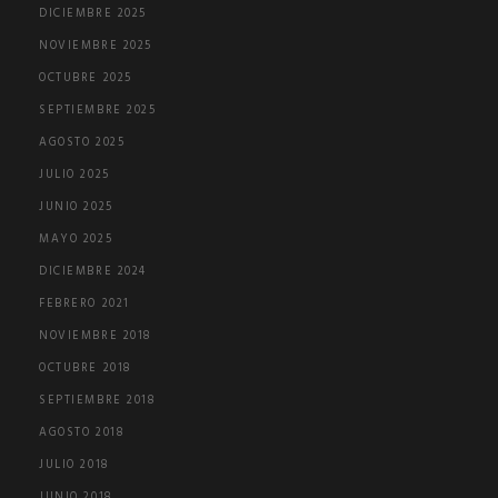
DICIEMBRE 2025
NOVIEMBRE 2025
OCTUBRE 2025
SEPTIEMBRE 2025
AGOSTO 2025
JULIO 2025
JUNIO 2025
MAYO 2025
DICIEMBRE 2024
FEBRERO 2021
NOVIEMBRE 2018
OCTUBRE 2018
SEPTIEMBRE 2018
AGOSTO 2018
JULIO 2018
JUNIO 2018