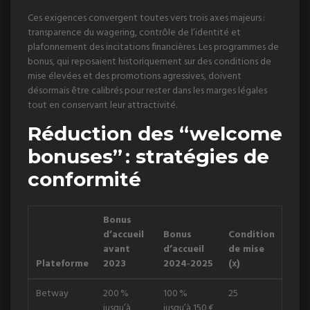
Ces exigences convergent toutes vers trois axes majeurs :
transparence du wagering, contrôle de l’identité et
plafonnement des incitations financières. Les programmes de
bonus, qui reposaient historiquement sur des conditions de
mise élevées et des promotions agressives, doivent
désormais être calibrés pour rester dans les marges légales
tout en conservant leur attractivité.
Réduction des “welcome
bonuses” : stratégies de
conformité
Bonus
d’accueil
Bonus
Condition
avant
d’accueil
de mise
Plateforme
2023
2024‑2025
(x)
Betway
200 %
100 %
25
jusqu’à
jusqu’à 150 €