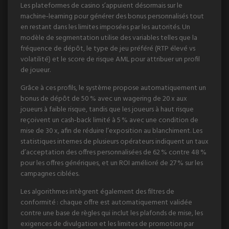
Les plateformes de casino s’appuient désormais sur le
machine‑learning pour générer des bonus personnalisés tout
en restant dans les limites imposées par les autorités. Un
modèle de segmentation utilise des variables telles que la
fréquence de dépôt, le type de jeu préféré (RTP élevé vs
volatilité) et le score de risque AML pour attribuer un profil
de joueur.
Grâce à ces profils, le système propose automatiquement un
bonus de dépôt de 50 % avec un wagering de 20 x aux
joueurs à faible risque, tandis que les joueurs à haut risque
reçoivent un cash‑back limité à 5 % avec une condition de
mise de 30 x, afin de réduire l’exposition au blanchiment. Les
statistiques internes de plusieurs opérateurs indiquent un taux
d’acceptation des offres personnalisées de 62 % contre 48 %
pour les offres génériques, et un ROI amélioré de 27 % sur les
campagnes ciblées.
Les algorithmes intègrent également des filtres de
conformité : chaque offre est automatiquement validée
contre une base de règles qui inclut les plafonds de mise, les
exigences de divulgation et les limites de promotion par