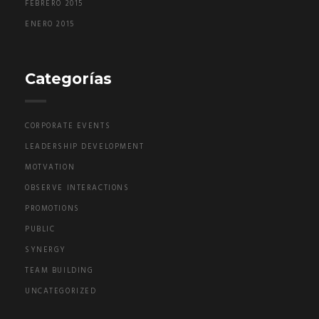
FEBRERO 2015
ENERO 2015
Categorías
CORPORATE EVENTS
LEADERSHIP DEVELOPMENT
MOTVATION
OBSERVE INTERACTIONS
PROMOTIONS
PUBLIC
SYNERGY
TEAM BUILDING
UNCATEGORIZED