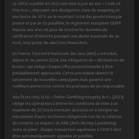
Le UKGC a publié en 2023 une mise à jour de son « Code of
Practice », imposant une divulgation claire du wagering et
une limite de 30 % sur le montant total des promotions par
joueur et par an. En parallèle, le règlement européen GDPR
impose aux sites de jeux de stocker les données de
vérification d’identité pendant une durée maximale de six
mois, sous peine de sanctions financières.
En France, l’Autorité Nationale des Jeux (ANJ) a introduit,
depuis le 1er janvier 2024, une obligation de « déclaration de
bonus » qui oblige chaque offre promotionnelle à être
préalablement approuvée. Cette procédure ralentit le
lancement de nouvelles campagnes mais garantit une
meilleure protection contre les pratiques de jeu responsable.
Aux États‑Unis, la loi « Online Gambling Integrity Act » (2023)
oblige les opérateurs à limiter les conditions de mise à un
maximum de 20 fois le montant du bonus et à intégrer un
mécanisme d’auto‑exclusion obligatoire lors de la création
du compte. Le respect du AML (Anti‑Money Laundering)
reste un pilier : chaque transaction supérieure à 1 000 $ doit
être automatiquement signalée et justifiée.