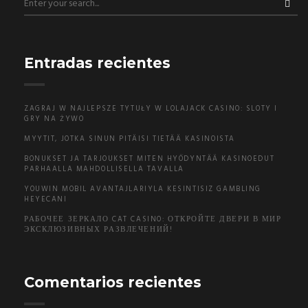
Entradas recientes
ZAGRAJ W NAJLEPSZE TYTUŁY W LOLAJACK CASINO: SLOTY I
GRY NA ŻYWO
MYYTIT, JOTKA SINUN PITÄISI TIETÄÄ KASINOISTA
BONUKSET JA TARJOUKSET MITEN HYÖDYNTÄÄ KASINOEDUT
PARHAALLA MAHDOLLISELLA TAVALLA
YOUWIN MOBIL AVANTAJLARIYLA KESINTISIZ GAMBLING
HEYECANI
РАБОЧЕЕ ЗЕРКАЛО CAT CASINO: ОТКРОЙТЕ ДВЕРИ В МИР
ЭКСКЛЮЗИВНЫХ РАЗВЛЕЧЕНИЙ!
Comentarios recientes