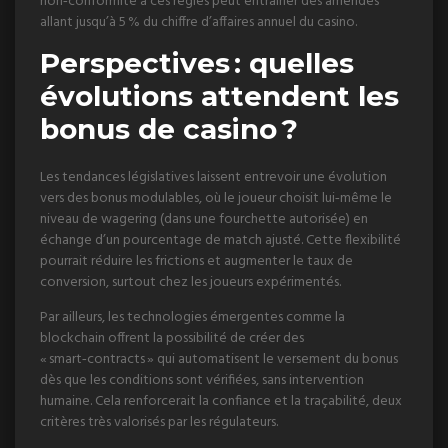
non‑conformité à ces règles peut entraîner des amendes
allant jusqu’à 5 % du chiffre d’affaires annuel du casino.
Perspectives : quelles
évolutions attendent les
bonus de casino ?
Les tendances législatives laissent entrevoir une évolution
vers des bonus modulables, où le joueur choisit lui‑même le
niveau de wagering (dans une fourchette autorisée) en
échange d’un pourcentage de match ajusté. Cette flexibilité
pourrait réduire les frictions et augmenter le taux de
conversion, surtout chez les joueurs expérimentés.
Par ailleurs, les technologies émergentes comme la
blockchain offrent la possibilité de créer des
« smart‑contracts » qui automatisent le versement du bonus
dès que les conditions sont vérifiées, sans intervention
humaine. Cela renforcerait la confiance et la traçabilité, deux
critères très valorisés par les régulateurs.