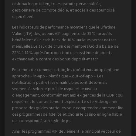
cash‑back quotidien, tours gratuits personnalisés,
gestionnaire de compte dédié, et accès à des tournois à
enjeu élevé.
Les indicateurs de performance montrent que le Lifetime
Value (LTV) des joueurs VIP augmente de 35 % lorsqu’ils
bénéficient d’un cash‑back de 10 % sur leurs pertes nettes
mensuelles. Le taux de churn des membres Gold a baissé de
22 % à 14 % après l’introduction d’un système de points
exchangeable contre des bonus deposit‑match.
En termes de communication, les opérateurs adoptent une
approche « in‑app » plutôt que « out‑of‑app ». Les
notifications push et les emails ciblés sont désormais
segmentés selon le profil de risque et le niveau
d’engagement, conformément aux exigences de la GDPR qui
requièrent le consentement explicite. Le site Videogamer
propose des guides pratiques pour comprendre comment lire
ces programmes de fidélité et choisir le casino en ligne fiable
qui correspond à son style de jeu.
Ainsi, les programmes VIP deviennent le principal vecteur de