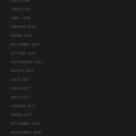
JULIO 2018
JUNIO 2018
ABRIL 2018
FEBRERO 2018
ENERO 2018
DICIEMBRE 2017
OCTUBRE 2017
SEPTIEMBRE 2017
AGOSTO 2017
JULIO 2017
JUNIO 2017
MAYO 2017
FEBRERO 2017
ENERO 2017
DICIEMBRE 2016
NOVIEMBRE 2016