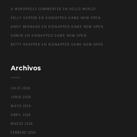
A WORDPRESS COMMENTER
EN
HELLO WORLD!
KELLY KAPOOR
EN
KIDNAPPED GAME NOW OPEN
ANDY BERNARD
EN
KIDNAPPED GAME NOW OPEN
ADMIN
EN
KIDNAPPED GAME NOW OPEN
BETTY DRAPPER
EN
KIDNAPPED GAME NOW OPEN
Archivos
JULIO 2026
JUNIO 2026
MAYO 2026
ABRIL 2026
MARZO 2026
FEBRERO 2026