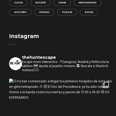
CLOCK
ESCAPE
GAME
MECHANISMS
MYSTERY
PROMO
PUZZLE
ROOM
Instagram
thehuntescape
Escape room interactivo
📍Zaragoza, Madrid y Peñíscola tu
tablero 🗺
Ayuda al pueblo romano 🏛
Rescata a Sherlock
Holmes🕵🏻‍♂️