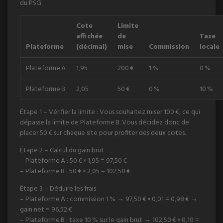
du PSG.
Cote
Limite
affichée
de
Taxe
Plateforme
(décimal)
mise
Commission
locale
Plateforme A
1,95
200 €
1 %
0 %
Plateforme B
2,05
50 €
0 %
10 %
Étape 1 – Vérifier la limite : Vous souhaitez miser 100 €, ce qui
dépasse la limite de Plateforme B. Vous décidez donc de
placer 50 € sur chaque site pour profiter des deux cotes.
Étape 2 – Calcul du gain brut
– Plateforme A : 50 € × 1,95 = 97,50 €
– Plateforme B : 50 € × 2,05 = 102,50 €
Étape 3 – Déduire les frais
– Plateforme A : commission 1 % → 97,50 € × 0,01 = 0,98 € →
gain net = 96,52 €
– Plateforme B : taxe 10 % sur le gain brut → 102,50 € × 0,10 =