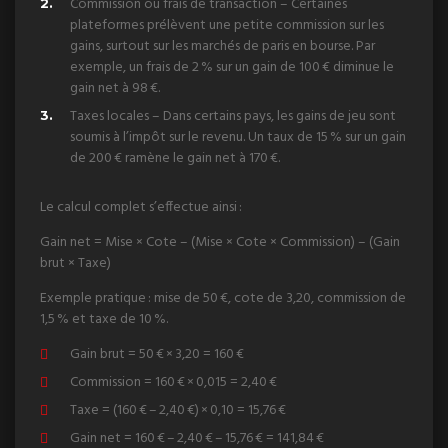
Commission ou frais de transaction – Certaines
plateformes prélèvent une petite commission sur les
gains, surtout sur les marchés de paris en bourse. Par
exemple, un frais de 2 % sur un gain de 100 € diminue le
gain net à 98 €.
Taxes locales – Dans certains pays, les gains de jeu sont
soumis à l’impôt sur le revenu. Un taux de 15 % sur un gain
de 200 € ramène le gain net à 170 €.
Le calcul complet s’effectue ainsi :
Gain net = Mise × Cote – (Mise × Cote × Commission) – (Gain
brut × Taxe)
Exemple pratique : mise de 50 €, cote de 3,20, commission de
1,5 % et taxe de 10 %.
Gain brut = 50 € × 3,20 = 160 €
Commission = 160 € × 0,015 = 2,40 €
Taxe = (160 € – 2,40 €) × 0,10 = 15,76 €
Gain net = 160 € – 2,40 € – 15,76 € = 141,84 €