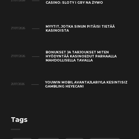
27/07/2026
CASINO: SLOTY I GRY NA ŻYWO
MYYTIT, JOTKA SINUN PITÄISI TIETÄÄ
27/07/2026
KASINOISTA
BONUKSET JA TARJOUKSET MITEN
HYÖDYNTÄÄ KASINOEDUT PARHAALLA
27/07/2026
MAHDOLLISELLA TAVALLA
YOUWIN MOBIL AVANTAJLARIYLA KESINTISIZ
21/07/2026
GAMBLING HEYECANI
Tags