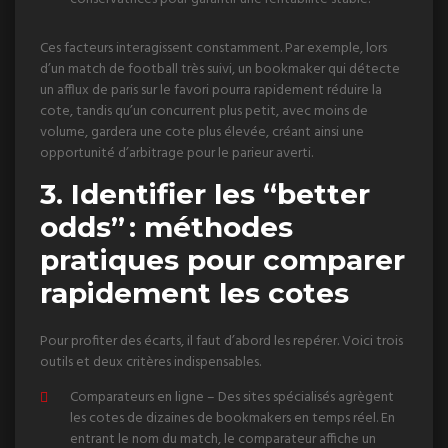
Ces facteurs interagissent constamment. Par exemple, lors
d’un match de football très suivi, un bookmaker qui détecte
un afflux de paris sur le favori pourra rapidement réduire la
cote, tandis qu’un concurrent plus petit, avec moins de
volume, gardera une cote plus élevée, créant ainsi une
opportunité d’arbitrage pour le parieur averti.
3. Identifier les “better
odds” : méthodes
pratiques pour comparer
rapidement les cotes
Pour profiter des écarts, il faut d’abord les repérer. Voici trois
outils et deux critères indispensables.
Comparateurs en ligne – Des sites spécialisés agrègent
les cotes de dizaines de bookmakers en temps réel. En
entrant le nom du match, le comparateur affiche un