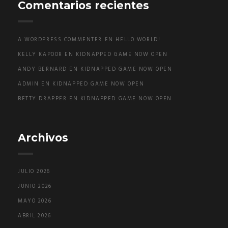
Comentarios recientes
A WORDPRESS COMMENTER
EN
HELLO WORLD!
KELLY KAPOOR
EN
KIDNAPPED GAME NOW OPEN
ANDY BERNARD
EN
KIDNAPPED GAME NOW OPEN
ADMIN
EN
KIDNAPPED GAME NOW OPEN
BETTY DRAPPER
EN
KIDNAPPED GAME NOW OPEN
Archivos
JULIO 2026
JUNIO 2026
MAYO 2026
ABRIL 2026