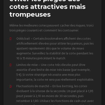
cotes attractives mais
trompeuses
Même les meilleures cotes peuvent cacher des risques. Voici
trois pièges courants et comment les contourner.
Odds bait – Certains bookmakers affichent des cotes
artificiellement élevées pour attirer les parieurs, puis les
ajustent rapidement dès que le volume de mises
augmente. Surveillez la stabilité de la cote pendant les
10 à 15 minutes précédant le match.
Limites de mise – Une cote très élevée peut être
assortie d’une limite de mise très basse (par exemple,
5 €). Si votre stratégie nécessite une mise plus
importante, la cote ne sera pas réellement exploitable.
Fluctuations de marché – En live betting, les cotes
évoluent à la vitesse de la seconde. Un pari placé à 1,95
peut passer à 2,10 en moins de 30 secondes, puis
retomber à 1,80. Utilisez les fonctions de cash‑out avec