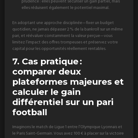
prudence : elles peuvent sécuriser un gain partiel, mais
elles réduisent également le potentiel maximal.
En adoptant une approche disciplinée—fixer un budget
quotidien, ne jamais dépasser 2 % de la bankroll sur un même
pari, et réévaluer constamment la valeur perçue—vous
limitez l’impact des offres trompeuses et préservez votre
capital pour les opportunités réellement rentables.
7. Cas pratique :
comparer deux
plateformes majeures et
calculer le gain
différentiel sur un pari
football
Imaginons le match de Ligue 1 entre l’Olympique Lyonnais et
le Paris Saint‑Germain. Vous avez 100 € à placer sur la victoire