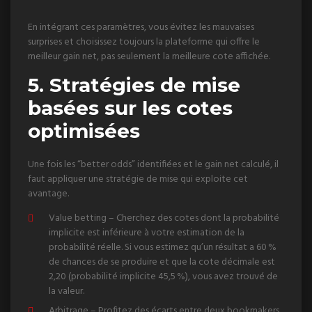
En intégrant ces paramètres, vous évitez les mauvaises
surprises et choisissez toujours la plateforme qui offre le
meilleur gain net, pas seulement la meilleure cote affichée.
5. Stratégies de mise
basées sur les cotes
optimisées
Une fois les “better odds” identifiées et le gain net calculé, il
faut appliquer une stratégie de mise qui exploite cet
avantage.
Value betting – Cherchez des cotes dont la probabilité
implicite est inférieure à votre estimation de la
probabilité réelle. Si vous estimez qu’un résultat a 60 %
de chances de se produire et que la cote décimale est
2,20 (probabilité implicite 45,5 %), vous avez trouvé de
la valeur.
Arbitrage – Profitez des écarts entre deux bookmakers