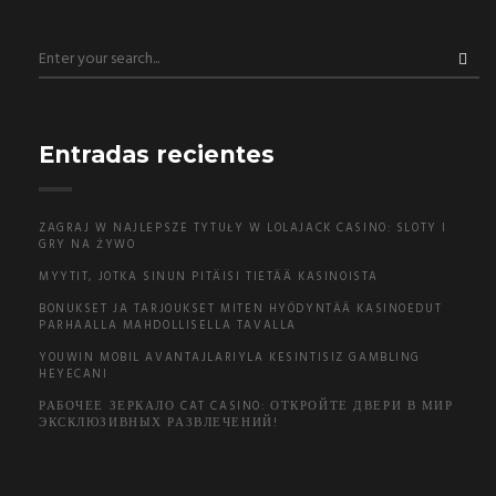
Entradas recientes
ZAGRAJ W NAJLEPSZE TYTUŁY W LOLAJACK CASINO: SLOTY I
GRY NA ŻYWO
MYYTIT, JOTKA SINUN PITÄISI TIETÄÄ KASINOISTA
BONUKSET JA TARJOUKSET MITEN HYÖDYNTÄÄ KASINOEDUT
PARHAALLA MAHDOLLISELLA TAVALLA
YOUWIN MOBIL AVANTAJLARIYLA KESINTISIZ GAMBLING
HEYECANI
РАБОЧЕЕ ЗЕРКАЛО CAT CASINO: ОТКРОЙТЕ ДВЕРИ В МИР
ЭКСКЛЮЗИВНЫХ РАЗВЛЕЧЕНИЙ!