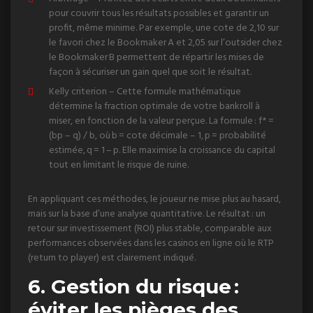
pour couvrir tous les résultats possibles et garantir un
profit, même minime. Par exemple, une cote de 2,10 sur
le favori chez le Bookmaker A et 2,05 sur l’outsider chez
le Bookmaker B permettent de répartir les mises de
façon à sécuriser un gain quel que soit le résultat.
Kelly criterion – Cette formule mathématique
détermine la fraction optimale de votre bankroll à
miser, en fonction de la valeur perçue. La formule : f* =
(bp – q) / b, où b = cote décimale – 1, p = probabilité
estimée, q = 1 – p. Elle maximise la croissance du capital
tout en limitant le risque de ruine.
En appliquant ces méthodes, le joueur ne mise plus au hasard,
mais sur la base d’une analyse quantitative. Le résultat : un
retour sur investissement (ROI) plus stable, comparable aux
performances observées dans les casinos en ligne où le RTP
(return to player) est clairement indiqué.
6. Gestion du risque :
éviter les pièges des