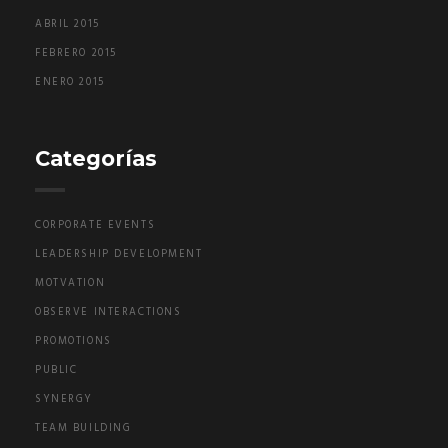
ABRIL 2015
FEBRERO 2015
ENERO 2015
Categorías
CORPORATE EVENTS
LEADERSHIP DEVELOPMENT
MOTVATION
OBSERVE INTERACTIONS
PROMOTIONS
PUBLIC
SYNERGY
TEAM BUILDING