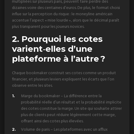
multipliées sur plusieurs paris, peuvent faire perdre des
dizaines voire des centaines d’euros. De plus, le format choisi
influe sur la perception du risque : le moneyline américain
accentue l’aspect « mise lourde », alors que le décimal paraît
plus transparent pour les joueurs novices.
2. Pourquoi les cotes
varient‑elles d’une
plateforme à l’autre ?
Chaque bookmaker construit ses cotes comme un produit
financier, et plusieurs leviers expliquent les écarts que l’on
observe entre les sites.
Marge du bookmaker – La différence entre la
probabilité réelle d’un résultat et la probabilité implicite
des cotes constitue la marge. Un site qui souhaite attirer
plus de clients peut réduire légèrement cette marge,
offrant ainsi des cotes plus élevées.
Volume de paris – Les plateformes avec un afflux