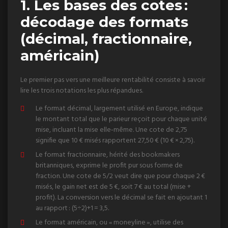
1. Les bases des cotes :
décodage des formats
(décimal, fractionnaire,
américain)
Le premier pas vers une meilleure rentabilité consiste à savoir
lire les trois notations les plus répandues.
Le format décimal, largement utilisé en Europe, indique
le montant total que le parieur reçoit pour chaque unité
mise, incluant la mise elle‑même. Une cote de 2,75
signifie que 10 € misés rapportent 27,50 € (10 € × 2,75).
Le format fractionnaire, hérité des bookmakers
britanniques, exprime le profit pur sous forme de
fraction. Une cote de 5/2 veut dire que pour chaque 2 €
misés, le gain net est de 5 €, soit 7 € au total (mise +
profit). La conversion vers le décimal se fait en ajoutant 1
au rapport : (5÷2)+1 = 3,5.
Le format américain, ou « moneyline », utilise des