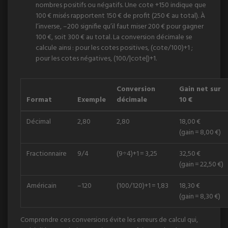
nombres positifs ou négatifs. Une cote +150 indique que
100 € misés rapportent 150 € de profit (250 € au total). À
l’inverse, –200 signifie qu’il faut miser 200 € pour gagner
100 €, soit 300 € au total. La conversion décimale se
calcule ainsi : pour les cotes positives, (cote/100)+1 ;
pour les cotes négatives, (100/|cote|)+1.
Conversion
Gain net sur
Format
Exemple
décimale
10 €
Décimal
2,80
2,80
18,00 €
(gain = 8,00 €)
Fractionnaire
9/4
(9÷4)+1 = 3,25
32,50 €
(gain = 22,50 €)
Américain
–120
(100/120)+1 = 1,83
18,30 €
(gain = 8,30 €)
Comprendre ces conversions évite les erreurs de calcul qui,