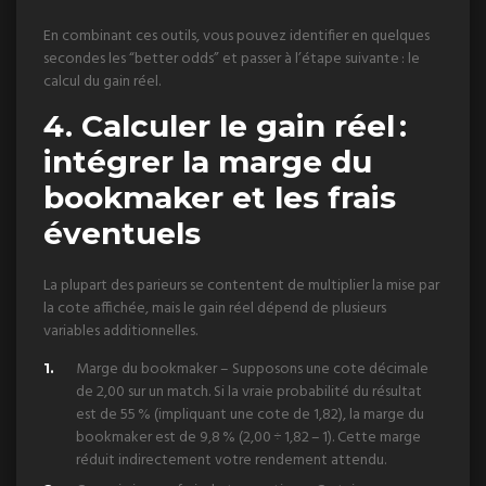
En combinant ces outils, vous pouvez identifier en quelques
secondes les “better odds” et passer à l’étape suivante : le
calcul du gain réel.
4. Calculer le gain réel :
intégrer la marge du
bookmaker et les frais
éventuels
La plupart des parieurs se contentent de multiplier la mise par
la cote affichée, mais le gain réel dépend de plusieurs
variables additionnelles.
Marge du bookmaker – Supposons une cote décimale
de 2,00 sur un match. Si la vraie probabilité du résultat
est de 55 % (impliquant une cote de 1,82), la marge du
bookmaker est de 9,8 % (2,00 ÷ 1,82 – 1). Cette marge
réduit indirectement votre rendement attendu.