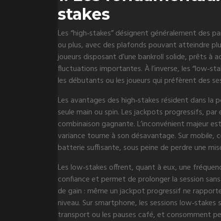
stakes
Les “high‑stakes” désignent généralement des pari
ou plus, avec des plafonds pouvant atteindre plus
joueurs disposant d’une bankroll solide, prêts à a
fluctuations importantes. À l’inverse, les “low‑st
les débutants ou les joueurs qui préfèrent des ses
Les avantages des high‑stakes résident dans la 
seule main ou spin. Les jackpots progressifs, par
combinaison gagnante. L’inconvénient majeur est la
variance tourne à son désavantage. Sur mobile, c
batterie suffisante, sous peine de perdre une mis
Les low‑stakes offrent, quant à eux, une fréquenc
confiance et permet de prolonger la session sans é
de gain : même un jackpot progressif ne rapporte
niveau. Sur smartphone, les sessions low‑stakes s
transport ou les pauses café, et consomment pe