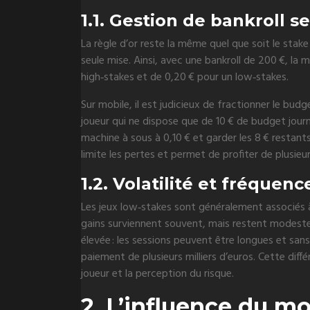
1.1. Gestion de bankroll s
La règle d’or reste la même quel que soit le stake 
seule mise. Ainsi, avec une bankroll de 200 €, l
high‑stakes et de 0,20 € pour un low‑stakes.
Sur mobile, il est judicieux de fractionner le bud
joueur qui ne dispose que de 10 € de budget journa
machine à sous à 0,10 € et garder les 8 € restant
limite les pertes et permet de profiter de plusie
1.2. Volatilité et fréquen
Les jeux low‑stakes sont généralement associés à 
gains surviennent souvent, mais restent modestes
élevée : les sessions peuvent être longues et san
paiement de plusieurs milliers d’euros. Cette dif
joueur et la perception du risque.
2. L’influence du mo