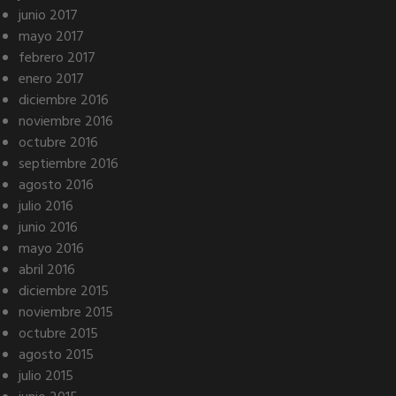
junio 2017
mayo 2017
febrero 2017
enero 2017
diciembre 2016
noviembre 2016
octubre 2016
septiembre 2016
agosto 2016
julio 2016
junio 2016
mayo 2016
abril 2016
diciembre 2015
noviembre 2015
octubre 2015
agosto 2015
julio 2015