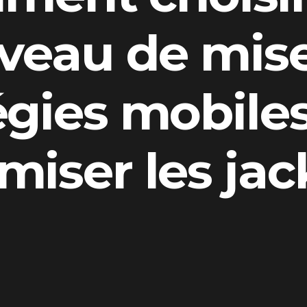
iveau de mise
égies mobile
miser les jac