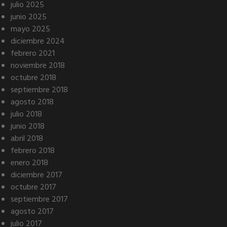
julio 2025
junio 2025
mayo 2025
diciembre 2024
febrero 2021
noviembre 2018
octubre 2018
septiembre 2018
agosto 2018
julio 2018
junio 2018
abril 2018
febrero 2018
enero 2018
diciembre 2017
octubre 2017
septiembre 2017
agosto 2017
julio 2017