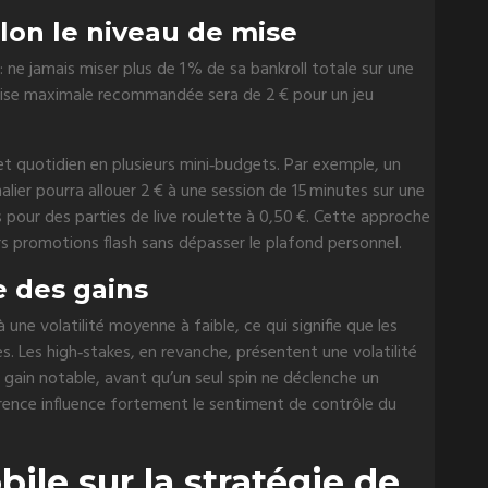
elon le niveau de mise
: ne jamais miser plus de 1 % de sa bankroll totale sur une
a mise maximale recommandée sera de 2 € pour un jeu
get quotidien en plusieurs mini‑budgets. Par exemple, un
lier pourra allouer 2 € à une session de 15 minutes sur une
s pour des parties de live roulette à 0,50 €. Cette approche
urs promotions flash sans dépasser le plafond personnel.
ce des gains
une volatilité moyenne à faible, ce qui signifie que les
. Les high‑stakes, en revanche, présentent une volatilité
s gain notable, avant qu’un seul spin ne déclenche un
férence influence fortement le sentiment de contrôle du
bile sur la stratégie de