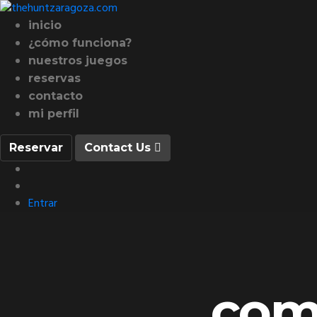
Skip
to
inicio
content
¿cómo funciona?
nuestros juegos
reservas
contacto
mi perfil
Reservar
Contact Us
Entrar
com