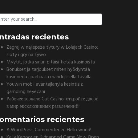
ntradas recientes
Zagraj w najlepsze tytuły w Lolajack Casino:
sloty i gry na żywo
Myytit, jotka sinun pitäisi tietää kasinoista
Bonukset ja tarjoukset miten hyödyntää
kasinoedut parhaalla mahdollisella tavalla
Youwin mobil avantajlarıyla kesintisiz
gambling heyecanı
Рабочее зеркало Cat Casino: откройте двери
в мир эксклюзивных развлечений!
omentarios recientes
A WordPress Commenter
en
Hello world!
Kelly Kapoor
en
Kidnapped Game Now Open